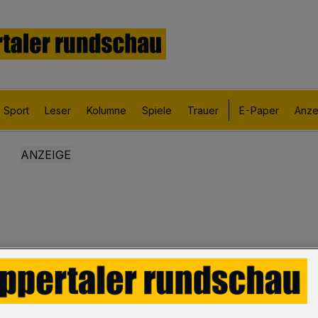
Sport
Leser
Kolumne
Spiele
Trauer
E-Paper
Anze