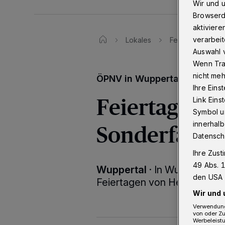
Wir und 
Browserd
aktiviere
verarbeit
Lokales
Feiertage: Wupp
Auswahl v
Wenn Tra
nicht meh
ÖPNV in Wuppertal
Ihre Eins
Feiertage: 
Link Ein
Symbol un
Sonderfahrp
innerhalb
Datensch
Ihre Zust
49 Abs. 1
Wuppertal
·
In Wuppertal g
den USA 
Feiertagen von Heiligabend 
Wir und 
Verwendung
von oder Zu
Werbeleist