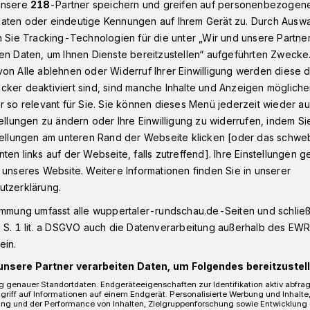
unsere
218
-Partner speichern und greifen auf personenbezogen
aten oder eindeutige Kennungen auf Ihrem Gerät zu. Durch Ausw
n Sie Tracking-Technologien für die unter „Wir und unsere Partne
en Daten, um Ihnen Dienste bereitzustellen“ aufgeführten Zwecke
ertaler Stadtwerke mit Sonderfahrplan
on Alle ablehnen oder Widerruf Ihrer Einwilligung werden diese de
cker deaktiviert sind, sind manche Inhalte und Anzeigen möglich
r so relevant für Sie. Sie können dieses Menü jederzeit wieder au
tellungen zu ändern oder Ihre Einwilligung zu widerrufen, indem Si
WSW mit
stellungen am unteren Rand der Webseite klicken [oder das schw
ten links auf der Webseite, falls zutreffend]. Ihre Einstellungen g
lan
 unseres Website. Weitere Informationen finden Sie in unserer
utzerklärung.
immung umfasst alle wuppertaler-rundschau.de-Seiten und schließt
 S. 1 lit. a DSGVO auch die Datenverarbeitung außerhalb des EWR, 
ilt für Busse und Schwebebahn an den
ein.
bis Neujahr ein Sonderfahrplan.
unsere Partner verarbeiten Daten, um Folgendes bereitzustell
 genauer Standortdaten. Endgeräteeigenschaften zur Identifikation aktiv abfra
griff auf Informationen auf einem Endgerät. Personalisierte Werbung und Inhalt
ung und der Performance von Inhalten, Zielgruppenforschung sowie Entwicklung