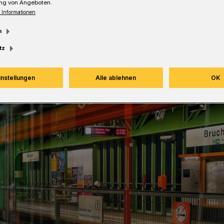
ng von Angeboten.
Lesezeit
 Informationen
m
tz
instellungen
Alle ablehnen
OK