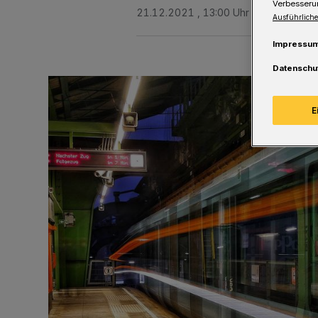
Verbesseru
21.12.2021 , 13:00 Uhr
Eine Minute 
Ausführliche
Impressu
Datenschu
E