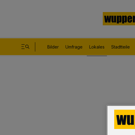
Bilder
Umfrage
Lokales
Stadtteile