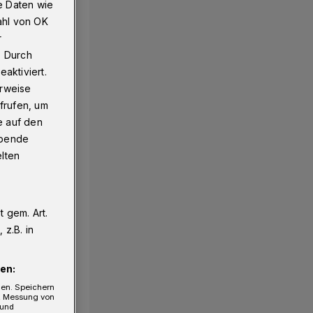
e Daten wie
ahl von OK
r
. Durch
aktiviert.
erweise
frufen, um
e auf den
ebende
elten
 gem. Art.
z.B. in
en:
gen. Speichern
e, Messung von
 und