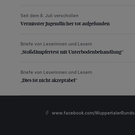
Seit dem 8. Juli verschollen
Vermisster Jugendlicher tot aufgefunden
Vermisster Jugendlicher tot aufgefunden
Briefe von Leserinnen und Lesern
„Stoßdämpfertest mit Unterbodenbehandlung“
„Stoßdämpfertest mit Unterbodenbehandlung“
Briefe von Leserinnen und Lesern
„Dies ist nicht akzeptabel“
„Dies ist nicht akzeptabel“
www.facebook.com/WuppertalerRunds