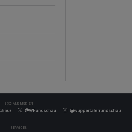
SOZIALE MEDIEN
chau/
@WRundschau
@wuppertalerrundschau
SERVICES