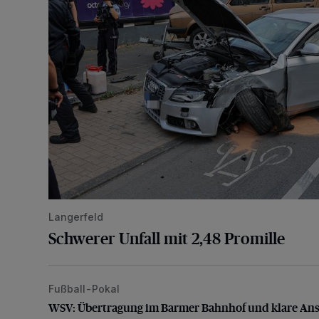
Langerfeld
Schwerer Unfall mit 2,48 Promille
Fußball-Pokal
WSV: Übertragung im Barmer Bahnhof und klare An
WSV: Übertragung im Barmer Bahnhof und klare An