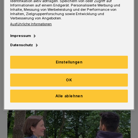
Identifikation aktiv abfragen. Speichern von oder Zugriff auf
Informationen auf einem Endgerät. Personalisierte Werbung und
es häufiger, dass Studierende sie um ein
Inhalte, Messung von Werbeleistung und der Performance von
Inhalten, Zielgruppenforschung sowie Entwicklung und
Gespräch bitten. Einige schreiben per Mail,
Verbesserung von Angeboten.
Ausführliche Informationen
andere kommen dafür vorbei und wieder
andere reden sich spontan ihren Kummer von
Impressum
der Seele, nachdem Claudia Andrews sie
Datenschutz
angesprochen hat. In der Prüfungszeit, die
Einstellungen
rund um den Start der Semesterferien ihren
Höhepunkt erreicht, stehen viele unter
OK
starkem Druck.
Alle ablehnen