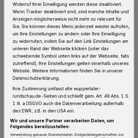
Gewürzen und Knoblauch hängt noch in
Widerruf Ihrer Einwilligung werden diese deaktiviert.
der Luft. Gerade eben haben hier Studierende
Wenn Tracker deaktiviert sind, sind manche Inhalte und
noch gekocht, schon lernen sie wieder. Einige
Anzeigen möglicherweise nicht mehr so relevant für
Sie. Sie können dieses Menü jederzeit wieder aufrufen,
sind in die Uni-Bibliothek gegangen, andere
um Ihre Einstellungen zu ändern oder Ihre Einwilligung
sitzen mit ihren Laptops in der „Kirche an der
zu widerrufen, indem Sie auf den Link Einstellungen am
Uni“, einem dreistöckigen Haus vor dem
unteren Rand der Webseite klicken [oder das
Campus Grifflenberg der Bergischen
schwebende Symbol unten links auf der Webseite, falls
zutreffend]. Ihre Einstellungen gelten innerhalb unseres
Universität Wuppertal. Dort ist es ruhig. Es
Website. Weitere Informationen finden Sie in unserer
gibt eine stabile W-LAN-Verbindung und
Datenschutzerklärung.
einen Kaffeeautomaten, den jeder benutzen
Ihre Zustimmung umfasst alle wuppertaler-
darf. Daneben stehen selbst gebackene
rundschau.de-Seiten und schließt gem. Art. 49 Abs. 1 S.
Muffins.
1 lit. a DSGVO auch die Datenverarbeitung außerhalb
des EWR, z.B. in den USA ein.
Pfarrerin Claudia Andrews sitzt mit ihrem
Wir und unsere Partner verarbeiten Daten, um
Folgendes bereitzustellen:
Laptop am Esstisch vor der Küchenzeile und
Verwendung genauer Standortdaten. Endgeräteeigenschaften zur
sieht ihre Mails durch. Gerade jetzt geschieht