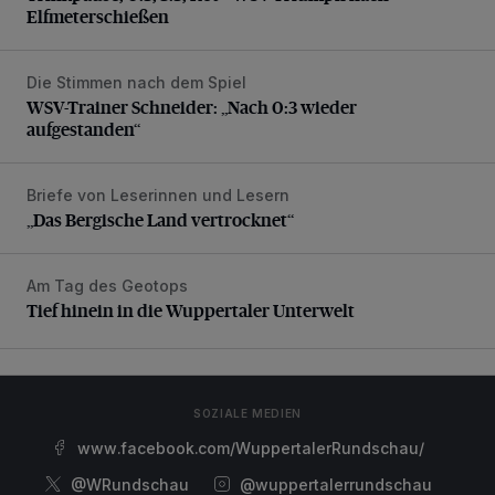
Elfmeterschießen
Die Stimmen nach dem Spiel
WSV-Trainer Schneider: „Nach 0:3 wieder aufgestanden“
WSV-Trainer Schneider: „Nach 0:3 wieder
aufgestanden“
Briefe von Leserinnen und Lesern
„Das Bergische Land vertrocknet“
„Das Bergische Land vertrocknet“
Am Tag des Geotops
Tief hinein in die Wuppertaler Unterwelt
Tief hinein in die Wuppertaler Unterwelt
SOZIALE MEDIEN
www.facebook.com/WuppertalerRundschau/
@WRundschau
@wuppertalerrundschau