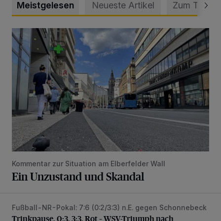
Meistgelesen
Neueste Artikel
Zum Thema
Ein Unzustand und Skandal
Kommentar zur Situation am Elberfelder Wall
Ein Unzustand und Skandal
Fußball-NR-Pokal: 7:6 (0:2/3:3) n.E. gegen Schonnebeck
Trinkpause, 0:3, 3:3, Rot – WSV-Triumph nach Elfmetersc
Trinkpause, 0:3, 3:3, Rot – WSV-Triumph nach