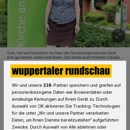
Grün, hell und freundlich: Im Haus der Studierengemeinden lässt
sich gut lernen, reden und feiern. Das findet auch Pfarrerin Claudia
Andrews.
Foto: Sabine Damaschke
Wir und unsere
218
-Partner speichern und greifen auf
personenbezogene Daten wie Browserdaten oder
eindeutige Kennungen auf Ihrem Gerät zu. Durch
Von Sabine Damaschke
Auswahl von OK aktivieren Sie Tracking-Technologien
für die unter „Wir und unsere Partner verarbeiten
D
Daten, um Ihnen Dienste bereitzustellen“ aufgeführten
er Duft nach Gemüse, mediterranen
Zwecke. Durch Auswahl von Alle ablehnen oder