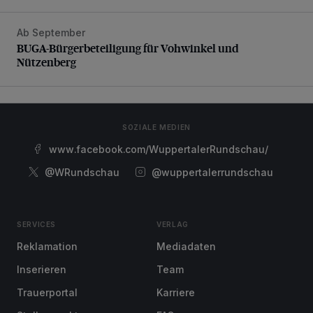
Ab September
BUGA-Bürgerbeteiligung für Vohwinkel und Nützenberg
BUGA-Bürgerbeteiligung für Vohwinkel und
Nützenberg
SOZIALE MEDIEN
www.facebook.com/WuppertalerRundschau/
@WRundschau
@wuppertalerrundschau
SERVICES
VERLAG
Reklamation
Mediadaten
Inserieren
Team
Trauerportal
Karriere