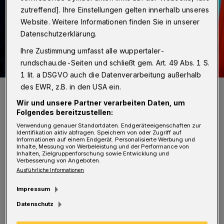
zutreffend]. Ihre Einstellungen gelten innerhalb unseres
Website. Weitere Informationen finden Sie in unserer
Datenschutzerklärung.
Ihre Zustimmung umfasst alle wuppertaler-
rundschau.de-Seiten und schließt gem. Art. 49 Abs. 1 S.
1 lit. a DSGVO auch die Datenverarbeitung außerhalb
des EWR, z.B. in den USA ein.
Symbolfoto.
Foto: Polizei / Jochen Tack
Wir und unsere Partner verarbeiten Daten, um
Folgendes bereitzustellen:
Verwendung genauer Standortdaten. Endgeräteeigenschaften zur
Identifikation aktiv abfragen. Speichern von oder Zugriff auf
Informationen auf einem Endgerät. Personalisierte Werbung und
Inhalte, Messung von Werbeleistung und der Performance von
I
Inhalten, Zielgruppenforschung sowie Entwicklung und
Verbesserung von Angeboten.
n der Zeit vom 24. September 2020 (18
Ausführliche Informationen
Uhr) bis 25. September 2020 (6 Uhr)
Impressum
brachen bislang unbekannte Täter in eine
Datenschutz
Gewerbeimmobilie im
Domagkweg ein. Es
wurden Tabakwaren und Bargeld gestohlen.