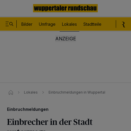
Bilder
Umfrage
Lokales
Stadtteile
Sport
Le
Lokales
Einbruchmeldungen in Wuppertal
Einbruchmeldungen
Einbrecher in der Stadt