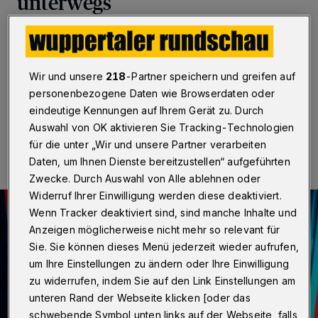
unterwegs
Wuppertal
·
In den vergangenen Tagen kam es in
Wuppertal zu mehreren Einbrüchen. Die Polizei bittet
um Zeugenhinweise.
Wir und unsere
218
-Partner speichern und greifen auf
personenbezogene Daten wie Browserdaten oder
eindeutige Kennungen auf Ihrem Gerät zu. Durch
28.09.2020 , 16:00 Uhr
Eine Minute Lesezeit
Auswahl von OK aktivieren Sie Tracking-Technologien
für die unter „Wir und unsere Partner verarbeiten
Daten, um Ihnen Dienste bereitzustellen“ aufgeführten
Zwecke. Durch Auswahl von Alle ablehnen oder
Widerruf Ihrer Einwilligung werden diese deaktiviert.
Wenn Tracker deaktiviert sind, sind manche Inhalte und
Anzeigen möglicherweise nicht mehr so relevant für
Sie. Sie können dieses Menü jederzeit wieder aufrufen,
um Ihre Einstellungen zu ändern oder Ihre Einwilligung
zu widerrufen, indem Sie auf den Link Einstellungen am
unteren Rand der Webseite klicken [oder das
schwebende Symbol unten links auf der Webseite, falls