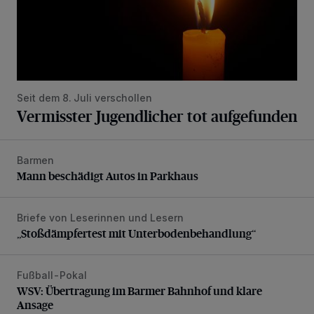
Seit dem 8. Juli verschollen
Vermisster Jugendlicher tot aufgefunden
Barmen
Mann beschädigt Autos in Parkhaus
Mann beschädigt Autos in Parkhaus
Briefe von Leserinnen und Lesern
„Stoßdämpfertest mit Unterbodenbehandlung“
„Stoßdämpfertest mit Unterbodenbehandlung“
Fußball-Pokal
WSV: Übertragung im Barmer Bahnhof und klare Ansage
WSV: Übertragung im Barmer Bahnhof und klare
Ansage