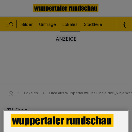
Bilder
Umfrage
Lokales
Stadtteile
Sport
Le
Lokales
Luca aus Wuppertal will ins Finale der „Ninja War
TV-Show
Luca will ins Finale der „Ninja