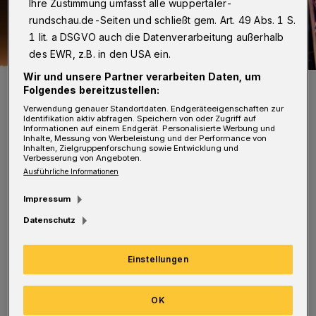
Ihre Zustimmung umfasst alle wuppertaler-
rundschau.de-Seiten und schließt gem. Art. 49 Abs. 1 S.
1 lit. a DSGVO auch die Datenverarbeitung außerhalb
des EWR, z.B. in den USA ein.
Wir und unsere Partner verarbeiten Daten, um
Gut festhalten! Luca aus Wuppertal im Ninja-Hinderniswald.
Folgendes bereitzustellen:
Foto: Foto: TVNOW / Markus Hertrich
Verwendung genauer Standortdaten. Endgeräteeigenschaften zur
Identifikation aktiv abfragen. Speichern von oder Zugriff auf
Informationen auf einem Endgerät. Personalisierte Werbung und
Inhalte, Messung von Werbeleistung und der Performance von
Inhalten, Zielgruppenforschung sowie Entwicklung und
Verbesserung von Angeboten.
Ausführliche Informationen
Und Luca (11) geht die Sache durchaus
Impressum
selbstbewusst an. „Ich will ins Finale“, sagt
Datenschutz
er vor dem Start in die erste Runde des
schwierigen Hindernisparcours, bei dem es
Einstellungen
permanent darum geht, nicht
herunterzufallen. Ein falscher Tritt oder Griff,
OK