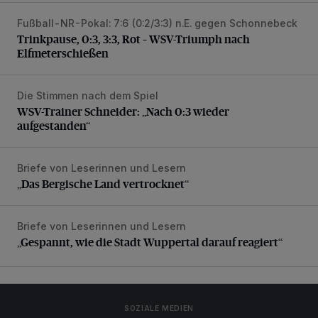
Fußball-NR-Pokal: 7:6 (0:2/3:3) n.E. gegen Schonnebeck
Trinkpause, 0:3, 3:3, Rot – WSV-Triumph nach Elfmetersc
Trinkpause, 0:3, 3:3, Rot – WSV-Triumph nach
Elfmeterschießen
Die Stimmen nach dem Spiel
WSV-Trainer Schneider: „Nach 0:3 wieder aufgestanden“
WSV-Trainer Schneider: „Nach 0:3 wieder
aufgestanden“
Briefe von Leserinnen und Lesern
„Das Bergische Land vertrocknet“
„Das Bergische Land vertrocknet“
Briefe von Leserinnen und Lesern
„Gespannt, wie die Stadt Wuppertal darauf reagiert“
„Gespannt, wie die Stadt Wuppertal darauf reagiert“
SOZIALE MEDIEN