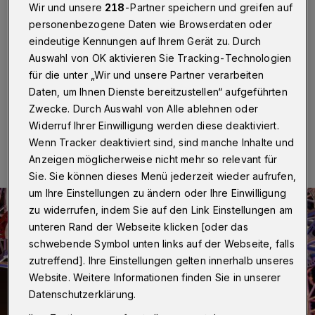
Warrior Kids“
Wir und unsere
218
-Partner speichern und greifen auf
personenbezogene Daten wie Browserdaten oder
Wuppertal
·
Das TV-Erfolgsformat „Ninja Warrior
eindeutige Kennungen auf Ihrem Gerät zu. Durch
Germany“ gibt‘s jetzt auch für Kinder. Am Start ist auch
Auswahl von OK aktivieren Sie Tracking-Technologien
ein kleiner Kletterkünstler aus Wuppertal.
für die unter „Wir und unsere Partner verarbeiten
Daten, um Ihnen Dienste bereitzustellen“ aufgeführten
Zwecke. Durch Auswahl von Alle ablehnen oder
26.09.2020 , 20:00 Uhr
Eine Minute Lesezeit
Widerruf Ihrer Einwilligung werden diese deaktiviert.
Wenn Tracker deaktiviert sind, sind manche Inhalte und
Anzeigen möglicherweise nicht mehr so relevant für
Sie. Sie können dieses Menü jederzeit wieder aufrufen,
um Ihre Einstellungen zu ändern oder Ihre Einwilligung
zu widerrufen, indem Sie auf den Link Einstellungen am
unteren Rand der Webseite klicken [oder das
schwebende Symbol unten links auf der Webseite, falls
zutreffend]. Ihre Einstellungen gelten innerhalb unseres
Website. Weitere Informationen finden Sie in unserer
Datenschutzerklärung.