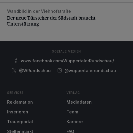
Wandbild in der Viehhofstraße
Der neue Türsteher der Südstadt braucht Unterstützung
Der neue Türsteher der Südstadt braucht
Unterstützung
SOZIALE MEDIEN
www.facebook.com/WuppertalerRundschau/
@WRundschau
@wuppertalerrundschau
SERVICES
VERLAG
Reklamation
Mediadaten
Inserieren
Team
Trauerportal
Karriere
Stellenmarkt
FAQ