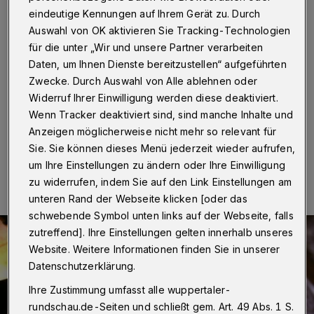
gestohlen
eindeutige Kennungen auf Ihrem Gerät zu. Durch
Auswahl von OK aktivieren Sie Tracking-Technologien
Wuppertal
·
Einbrecher sind in eine Wohnung an der
für die unter „Wir und unsere Partner verarbeiten
Bahnstraße eingedrungen. Dort stahlen sie Bargeld,
Daten, um Ihnen Dienste bereitzustellen“ aufgeführten
Schmuck und ein Elektrogerät. An der Wiesenstraße
entwendeten Unbekannte ein Computerteil aus einer
Zwecke. Durch Auswahl von Alle ablehnen oder
Gaststätte.
Widerruf Ihrer Einwilligung werden diese deaktiviert.
Wenn Tracker deaktiviert sind, sind manche Inhalte und
Anzeigen möglicherweise nicht mehr so relevant für
Sie. Sie können dieses Menü jederzeit wieder aufrufen,
20.05.2019 , 21:41 Uhr
Eine Minute Lesezeit
um Ihre Einstellungen zu ändern oder Ihre Einwilligung
zu widerrufen, indem Sie auf den Link Einstellungen am
unteren Rand der Webseite klicken [oder das
schwebende Symbol unten links auf der Webseite, falls
zutreffend]. Ihre Einstellungen gelten innerhalb unseres
Website. Weitere Informationen finden Sie in unserer
Datenschutzerklärung.
Ihre Zustimmung umfasst alle wuppertaler-
rundschau.de-Seiten und schließt gem. Art. 49 Abs. 1 S.