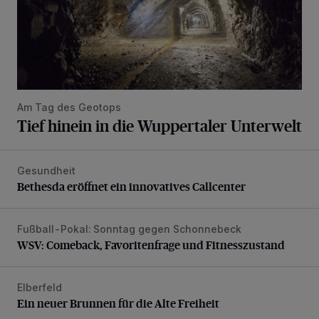
Am Tag des Geotops
Tief hinein in die Wuppertaler Unterwelt
Gesundheit
Bethesda eröffnet ein innovatives Callcenter
Bethesda eröffnet ein innovatives Callcenter
Fußball-Pokal: Sonntag gegen Schonnebeck
WSV: Comeback, Favoritenfrage und Fitnesszustand
WSV: Comeback, Favoritenfrage und Fitnesszustand
Elberfeld
Ein neuer Brunnen für die Alte Freiheit
Ein neuer Brunnen für die Alte Freiheit