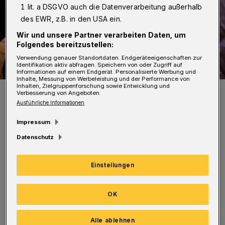
1 lit. a DSGVO auch die Datenverarbeitung außerhalb
des EWR, z.B. in den USA ein.
Wir und unsere Partner verarbeiten Daten, um
Folgendes bereitzustellen:
Verwendung genauer Standortdaten. Endgeräteeigenschaften zur
Identifikation aktiv abfragen. Speichern von oder Zugriff auf
Informationen auf einem Endgerät. Personalisierte Werbung und
Inhalte, Messung von Werbeleistung und der Performance von
Inhalten, Zielgruppenforschung sowie Entwicklung und
Symbolbild.
Verbesserung von Angeboten.
Foto: Polizei/Jochen Tack
Ausführliche Informationen
Impressum
Datenschutz
Was aus einer Gaststätte an der Sonnborner
Einstellungen
Straße geklaut wurde, wird noch ermittelt.
Werkzeuge verschwanden aus einem im
OK
Umbau befindlichen Gebäude an der Mirker
Alle ablehnen