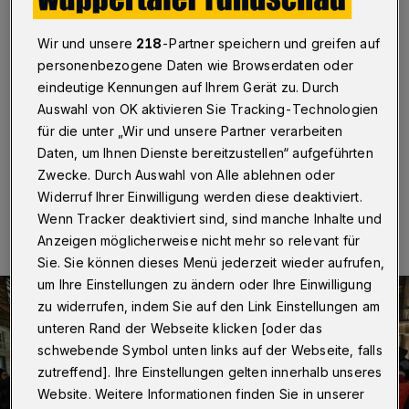
Feuerwache zum Thema AfD-
Verbot
Wir und unsere
218
-Partner speichern und greifen auf
personenbezogene Daten wie Browserdaten oder
Wuppertal
·
Unter dem Titel „AfD-Verbot – jetzt erst
eindeutige Kennungen auf Ihrem Gerät zu. Durch
recht!“ gibt es am Dienstag (3. Juni 2025) um 19 Uhr
Auswahl von OK aktivieren Sie Tracking-Technologien
einen Abend in der Alten Feuerwache (Gathe 6).
für die unter „Wir und unsere Partner verarbeiten
Daten, um Ihnen Dienste bereitzustellen“ aufgeführten
Zwecke. Durch Auswahl von Alle ablehnen oder
02.06.2025 , 07:30 Uhr
Eine Minute Lesezeit
Widerruf Ihrer Einwilligung werden diese deaktiviert.
Wenn Tracker deaktiviert sind, sind manche Inhalte und
Anzeigen möglicherweise nicht mehr so relevant für
Sie. Sie können dieses Menü jederzeit wieder aufrufen,
um Ihre Einstellungen zu ändern oder Ihre Einwilligung
zu widerrufen, indem Sie auf den Link Einstellungen am
unteren Rand der Webseite klicken [oder das
schwebende Symbol unten links auf der Webseite, falls
zutreffend]. Ihre Einstellungen gelten innerhalb unseres
Website. Weitere Informationen finden Sie in unserer