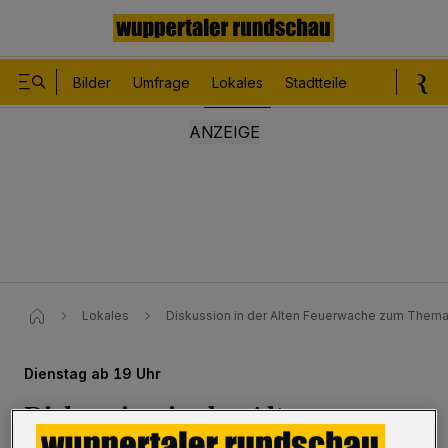
Bilder
Umfrage
Lokales
Stadtteile
Sport
Le
Lokales
Diskussion in der Alten Feuerwache zum Them
Dienstag ab 19 Uhr
Diskussion in der Alten