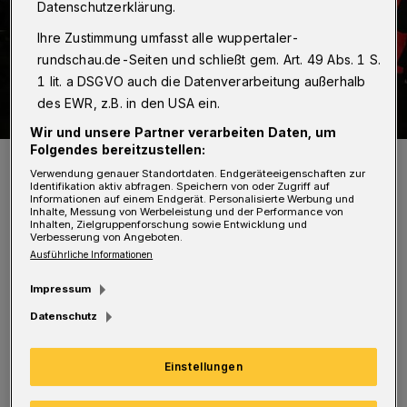
Datenschutzerklärung.
Ihre Zustimmung umfasst alle wuppertaler-
rundschau.de-Seiten und schließt gem. Art. 49 Abs. 1 S.
1 lit. a DSGVO auch die Datenverarbeitung außerhalb
des EWR, z.B. in den USA ein.
Wir und unsere Partner verarbeiten Daten, um
Folgendes bereitzustellen:
Demo im Januar 2025 vor dem Rathaus.
Verwendung genauer Standortdaten. Endgeräteeigenschaften zur
Foto: Christoph Petersen
Identifikation aktiv abfragen. Speichern von oder Zugriff auf
Informationen auf einem Endgerät. Personalisierte Werbung und
Inhalte, Messung von Werbeleistung und der Performance von
Inhalten, Zielgruppenforschung sowie Entwicklung und
Verbesserung von Angeboten.
Ausführliche Informationen
N
Impressum
ach einem Input von Prof. Dr. Fabian
Datenschutz
Virchow (Leiter des
Forschungsschwerpunkts Rechtsextremismus
Einstellungen
und Neonazismus an der Hochschule
Düsseldorf) gibt es eine offene