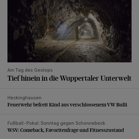
Am Tag des Geotops
Tief hinein in die Wuppertaler Unterwelt
Heckinghausen
Feuerwehr befreit Kind aus verschlossenem VW Bulli
Feuerwehr befreit Kind aus verschlossenem VW Bulli
Fußball-Pokal: Sonntag gegen Schonnebeck
WSV: Comeback, Favoritenfrage und Fitnesszustand
WSV: Comeback, Favoritenfrage und Fitnesszustand