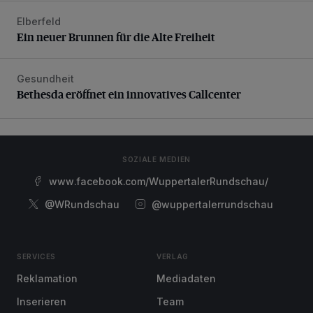
Elberfeld
Ein neuer Brunnen für die Alte Freiheit
Ein neuer Brunnen für die Alte Freiheit
Gesundheit
Bethesda eröffnet ein innovatives Callcenter
Bethesda eröffnet ein innovatives Callcenter
SOZIALE MEDIEN
www.facebook.com/WuppertalerRundschau/
@WRundschau
@wuppertalerrundschau
SERVICES
VERLAG
Reklamation
Mediadaten
Inserieren
Team