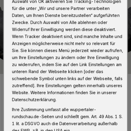
Auswahl von OK aktivieren Sie Tracking-Technologien
für die unter „Wir und unsere Partner verarbeiten
Daten, um Ihnen Dienste bereitzustellen“ aufgeführten
Zwecke. Durch Auswahl von Alle ablehnen oder
Widerruf Ihrer Einwilligung werden diese deaktiviert.
Wenn Tracker deaktiviert sind, sind manche Inhalte und
Anzeigen möglicherweise nicht mehr so relevant für
Sie. Sie können dieses Menü jederzeit wieder aufrufen,
um Ihre Einstellungen zu ändern oder Ihre Einwilligung
zu widerrufen, indem Sie auf den Link Einstellungen am
unteren Rand der Webseite klicken [oder das
schwebende Symbol unten links auf der Webseite, falls
Foto: Pixabay/Geralt
zutreffend]. Ihre Einstellungen gelten innerhalb unseres
Website. Weitere Informationen finden Sie in unserer
Datenschutzerklärung.
Ihre Zustimmung umfasst alle wuppertaler-
E
gal, ob Unfall, schwere Krankheit oder
rundschau.de-Seiten und schließt gem. Art. 49 Abs. 1 S.
1 lit. a DSGVO auch die Datenverarbeitung außerhalb
eine andere Ursache - Gründe gibt es
des EWR, z.B. in den USA ein.