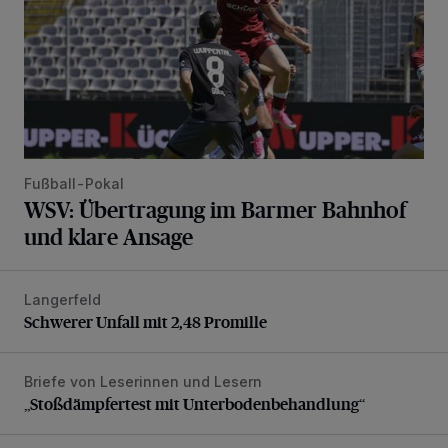
Fußball-Pokal
WSV: Übertragung im Barmer Bahnhof
und klare Ansage
Langerfeld
Schwerer Unfall mit 2,48 Promille
Schwerer Unfall mit 2,48 Promille
Briefe von Leserinnen und Lesern
„Stoßdämpfertest mit Unterbodenbehandlung“
„Stoßdämpfertest mit Unterbodenbehandlung“