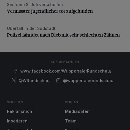
Seit dem 8. Juli verschollen
Vermisster Jugendlicher tot aufgefunden
Vermisster Jugendlicher tot aufgefunden
Überfall in der Südstadt
Polizei fahndet nach Dieb mit sehr schlechten Zähnen
Polizei fahndet nach Dieb mit sehr schlechten Zähnen
SOZIALE MEDIEN
www.facebook.com/WuppertalerRundschau/
@WRundschau
@wuppertalerrundschau
SERVICES
VERLAG
Reklamation
Mediadaten
Inserieren
Team