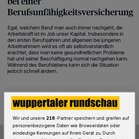
bei einer
Berufsunfähigkeitsversicherung
Egal, welchem Beruf man auch immer nachgeht, die
Arbeitskraft ist im Job unser Kapital. Insbesondere in
den ersten Berufsjahren und allgemein bei jüngeren
Arbeitnehmern wird es oft als selbstverständlich
erachtet, dass man keine gesundheitlichen Probleme
hat und seiner Beschäftigung normal nachgehen kann.
Während des Berufslebens kann sich die Situation
jedoch schnell ändern.
12.05.2022 , 14:27 Uhr
2 Minuten Lesezeit
Wir und unsere
218
-Partner speichern und greifen auf
personenbezogene Daten wie Browserdaten oder
eindeutige Kennungen auf Ihrem Gerät zu. Durch