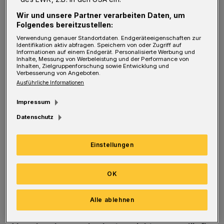
viele, die einen unerwartet aus dem
Wir und unsere Partner verarbeiten Daten, um
Berufsleben reißen können. Das Einkommen
Folgendes bereitzustellen:
fällt weg und ohne private
Verwendung genauer Standortdaten. Endgeräteeigenschaften zur
Identifikation aktiv abfragen. Speichern von oder Zugriff auf
Berufsunfähigkeitsversicherung bedeutet das
Informationen auf einem Endgerät. Personalisierte Werbung und
Inhalte, Messung von Werbeleistung und der Performance von
für viele eine finanzielle Notlage. Mit einer
Inhalten, Zielgruppenforschung sowie Entwicklung und
Verbesserung von Angeboten.
rechtzeitig abgeschlossenen Police erhalten Sie
Ausführliche Informationen
im Ernstfall eine monatliche
Impressum
Berufsunfähigkeitsrente. Bis zum vertraglich
Datenschutz
versicherten Endalter wird diese ausgezahlt.
Warum Vorerkrankungen bei einer
Einstellungen
Versicherung für Berufsunfähigkeit eine Rolle
spielen
und welche Möglichkeiten Betroffene
OK
haben, lesen Sie in diesem Artikel.
Alle ablehnen