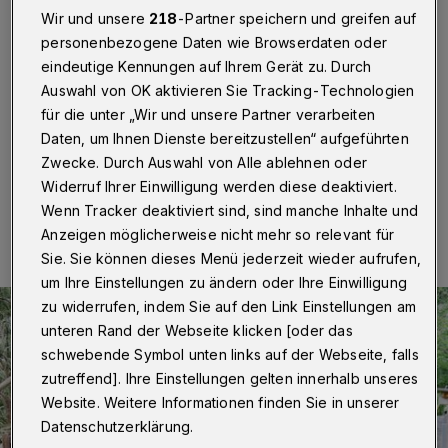
Gartenlaube löschen
Wir und unsere
218
-Partner speichern und greifen auf
personenbezogene Daten wie Browserdaten oder
Wuppertal
·
Erneut stand an der Wuppermannstraße
eindeutige Kennungen auf Ihrem Gerät zu. Durch
eine Gartenlaube in Brand. Augenzeugen hatten die
Auswahl von OK aktivieren Sie Tracking-Technologien
Feuerwehr am Dienstag (10. Mai 2022) gegen 13:15
Uhr informiert.
für die unter „Wir und unsere Partner verarbeiten
Daten, um Ihnen Dienste bereitzustellen“ aufgeführten
Zwecke. Durch Auswahl von Alle ablehnen oder
Widerruf Ihrer Einwilligung werden diese deaktiviert.
11.05.2022 , 11:46 Uhr
Eine Minute Lesezeit
Wenn Tracker deaktiviert sind, sind manche Inhalte und
Anzeigen möglicherweise nicht mehr so relevant für
Sie. Sie können dieses Menü jederzeit wieder aufrufen,
um Ihre Einstellungen zu ändern oder Ihre Einwilligung
zu widerrufen, indem Sie auf den Link Einstellungen am
unteren Rand der Webseite klicken [oder das
schwebende Symbol unten links auf der Webseite, falls
zutreffend]. Ihre Einstellungen gelten innerhalb unseres
Website. Weitere Informationen finden Sie in unserer
Datenschutzerklärung.