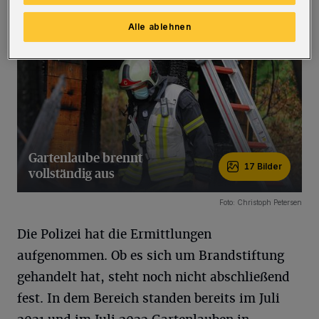
Alle ablehnen
Gartenlaube brennt
17 Bilder
vollständig aus
17 Bilder
Foto: Christoph Petersen
Die Polizei hat die Ermittlungen
aufgenommen. Ob es sich um Brandstiftung
gehandelt hat, steht noch nicht abschließend
fest. In dem Bereich standen bereits im Juli