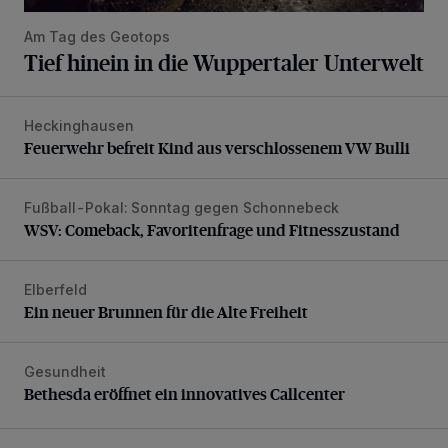
Am Tag des Geotops
Tief hinein in die Wuppertaler Unterwelt
Heckinghausen
Feuerwehr befreit Kind aus verschlossenem VW Bulli
Feuerwehr befreit Kind aus verschlossenem VW Bulli
Fußball-Pokal: Sonntag gegen Schonnebeck
WSV: Comeback, Favoritenfrage und Fitnesszustand
WSV: Comeback, Favoritenfrage und Fitnesszustand
Elberfeld
Ein neuer Brunnen für die Alte Freiheit
Ein neuer Brunnen für die Alte Freiheit
Gesundheit
Bethesda eröffnet ein innovatives Callcenter
Bethesda eröffnet ein innovatives Callcenter