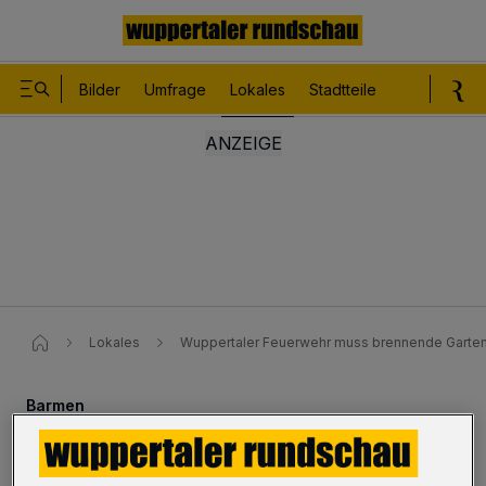
Bilder
Umfrage
Lokales
Stadtteile
Sport
Le
Lokales
Wuppertaler Feuerwehr muss brennende Garten
Barmen
Feuerwehr muss brennende