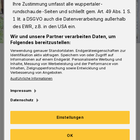
Ihre Zustimmung umfasst alle wuppertaler-
rundschau.de-Seiten und schließt gem. Art. 49 Abs. 1 S.
1 lit. a DSGVO auch die Datenverarbeitung außerhalb
des EWR, z.B. in den USA ein.
Wir und unsere Partner verarbeiten Daten, um
Folgendes bereitzustellen:
Die Laube wurde schwer beschädigt.
Verwendung genauer Standortdaten. Endgeräteeigenschaften zur
Identifikation aktiv abfragen. Speichern von oder Zugriff auf
Foto: Christoph Petersen
Informationen auf einem Endgerät. Personalisierte Werbung und
Inhalte, Messung von Werbeleistung und der Performance von
Inhalten, Zielgruppenforschung sowie Entwicklung und
Verbesserung von Angeboten.
Ausführliche Informationen
Impressum
Die Einsatzkräfte löschten die Flammen unter
Datenschutz
Atemschutz mit Hilfe von zwei C-Rohren. Der
Brand war schnell im Griff. Die Laube, in der
Einstellungen
sich Gerümpel befand, wurde allerdings
erheblich beschädigt. (Bilder):
OK