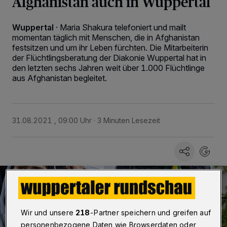
Afghanistan auch in Wuppertal
Wuppertal
·
Maria Shakura telefoniert und mailt
momentan täglich mit Menschen, die in Afghanistan
festsitzen und um ihr Leben fürchten. Die Mitarbeiterin
der Flüchtlingsberatung der Diakonie Wuppertal hat in
den letzten sechs Jahren weit über 1.000 Flüchtlinge
aus Afghanistan begleitet.
31.08.2021 , 09:00 Uhr
3 Minuten Lesezeit
Wir und unsere
218
-Partner speichern und greifen auf
personenbezogene Daten wie Browserdaten oder