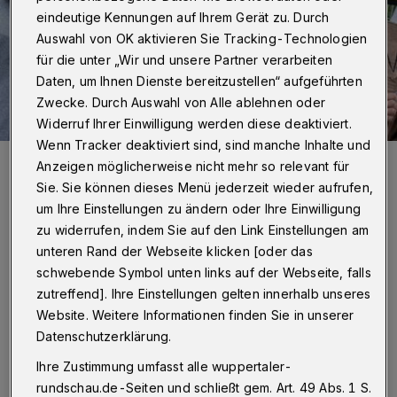
eindeutige Kennungen auf Ihrem Gerät zu. Durch
Auswahl von OK aktivieren Sie Tracking-Technologien
für die unter „Wir und unsere Partner verarbeiten
Daten, um Ihnen Dienste bereitzustellen“ aufgeführten
Zwecke. Durch Auswahl von Alle ablehnen oder
Widerruf Ihrer Einwilligung werden diese deaktiviert.
Wenn Tracker deaktiviert sind, sind manche Inhalte und
Zahlreiche Menschen haben im Berliner Regierungsviertel mehr
Anzeigen möglicherweise nicht mehr so relevant für
Hilfe für Schutzsuchende aus Afghanistan gefordert.
Sie. Sie können dieses Menü jederzeit wieder aufrufen,
Foto: EKD/epd: Ralf Zoellner
um Ihre Einstellungen zu ändern oder Ihre Einwilligung
zu widerrufen, indem Sie auf den Link Einstellungen am
unteren Rand der Webseite klicken [oder das
schwebende Symbol unten links auf der Webseite, falls
zutreffend]. Ihre Einstellungen gelten innerhalb unseres
„Pro Tag erreichen uns zirka 40 bis 50 Anrufe
Website. Weitere Informationen finden Sie in unserer
oder Nachrichten auf telegram und etliche E-
Datenschutzerklärung.
Mails, teilweise direkt aus Afghanistan. Wir
Ihre Zustimmung umfasst alle wuppertaler-
sind seit der Übernahme Kabuls mit mehreren
rundschau.de-Seiten und schließt gem. Art. 49 Abs. 1 S.