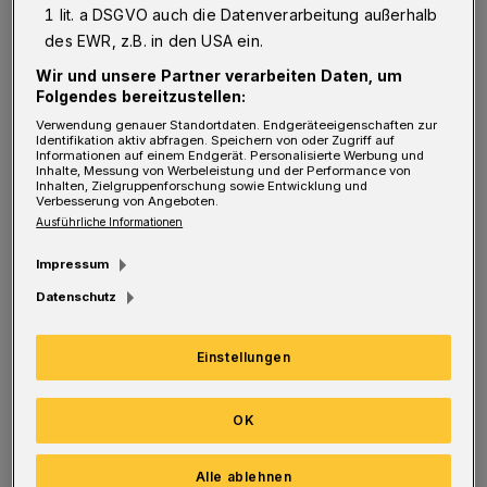
1 lit. a DSGVO auch die Datenverarbeitung außerhalb
Hundert afghanischen Menschen in Kontakt“,
des EWR, z.B. in den USA ein.
sagt Shakura. „Beinahe jede unserer
Wir und unsere Partner verarbeiten Daten, um
Klientinnnen bzw unserer Klienten, die wir
Folgendes bereitzustellen:
hier in Wuppertal betreuen, hat Angehörige,
Verwendung genauer Standortdaten. Endgeräteeigenschaften zur
Identifikation aktiv abfragen. Speichern von oder Zugriff auf
die betroffen sind und um ihr Leben fürchten.
Informationen auf einem Endgerät. Personalisierte Werbung und
Inhalte, Messung von Werbeleistung und der Performance von
Das Ende der Evakuierungen ist ein Schock für
Inhalten, Zielgruppenforschung sowie Entwicklung und
Verbesserung von Angeboten.
alle. Soweit wir wissen, wurde keiner der von
Ausführliche Informationen
uns gemeldeten Fälle bisher ausgeflogen.“
Impressum
Datenschutz
So wie die junge Frau, die zuletzt bei beim
Fernsehsender Tolo TV als Reporterin
Einstellungen
gearbeitet hat. Sie ist die Kusine eines
Geflüchteten, der seit einigen Jahren in
OK
Wuppertal lebt und von Maria Shakura
begleitet wird. „Sie ist erst 20 und die
Alle ablehnen