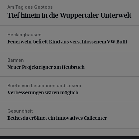
Am Tag des Geotops
Tief hinein in die Wuppertaler Unterwelt
Heckinghausen
Feuerwehr befreit Kind aus verschlossenem VW Bulli
Feuerwehr befreit Kind aus verschlossenem VW Bulli
Barmen
Neuer Projekteigner am Heubruch
Neuer Projekteigner am Heubruch
Briefe von Leserinnen und Lesern
Verbesserungen wären möglich
Verbesserungen wären möglich
Gesundheit
Bethesda eröffnet ein innovatives Callcenter
Bethesda eröffnet ein innovatives Callcenter