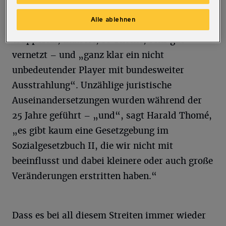
„Tacheles“ aktiv, das gesamte Team umfasst
Alle ablehnen
etwa 20 Leute. Der Schwerpunkt liegt in
Wuppertal, man ist, so Thomé, sehr gut
vernetzt – und „ganz klar ein nicht
unbedeutender Player mit bundesweiter
Ausstrahlung“. Unzählige juristische
Auseinandersetzungen wurden während der
25 Jahre geführt – „und“, sagt Harald Thomé,
„es gibt kaum eine Gesetzgebung im
Sozialgesetzbuch II, die wir nicht mit
beeinflusst und dabei kleinere oder auch große
Veränderungen erstritten haben.“
Dass es bei all diesem Streiten immer wieder