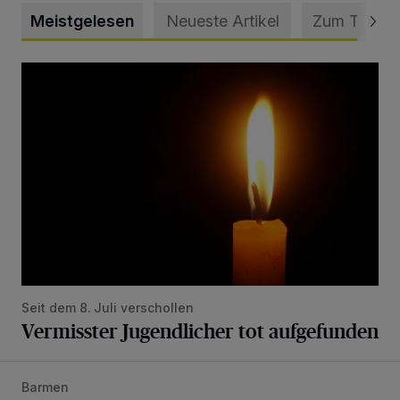
Meistgelesen
Neueste Artikel
Zum Thema
Vermisster Jugendlicher tot aufgefunden
Seit dem 8. Juli verschollen
Vermisster Jugendlicher tot aufgefunden
Barmen
Mann beschädigt Autos in Parkhaus