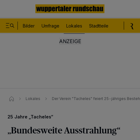
Bilder
Umfrage
Lokales
Stadtteile
Sport
Le
Lokales
Der Verein "Tacheles" feiert 25-jähriges Beste
25 Jahre „Tacheles“
„Bundesweite Ausstrahlung“