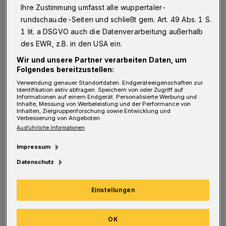
Ihre Zustimmung umfasst alle wuppertaler-
es vor allem bei „Tacheles“ im Bahnhof Loh.
rundschau.de-Seiten und schließt gem. Art. 49 Abs. 1 S.
Harald Thomé sieht eine unheilvolle Spirale:
1 lit. a DSGVO auch die Datenverarbeitung außerhalb
„Wie heute mit Sozialleistungen umgangen
des EWR, z.B. in den USA ein.
wird, führt zu Verarmung und Ausgrenzung.
Wir und unsere Partner verarbeiten Daten, um
Folgendes bereitzustellen:
Das führt zur Abkoppelung von der
Verwendung genauer Standortdaten. Endgeräteeigenschaften zur
Gesellschaft, und das wieder sehr, sehr oft
Identifikation aktiv abfragen. Speichern von oder Zugriff auf
Informationen auf einem Endgerät. Personalisierte Werbung und
politisch in Richtung rechts.“ Thomé hat
Inhalte, Messung von Werbeleistung und der Performance von
Inhalten, Zielgruppenforschung sowie Entwicklung und
„Tacheles“ von Anfang an gegen diese Gegner
Verbesserung von Angeboten.
Ausführliche Informationen
positioniert: die soziale Entrechtung von
Hartz-IV- und Sozialhilfeempfängern sowie
Impressum
gegen Rechtsextremismus und Rassismus. Bei
Datenschutz
„Tacheles“ ist das eine nicht vom anderen zu
Einstellungen
trennen.
Zehn Berater und Rechtsanwälte sind bei
OK