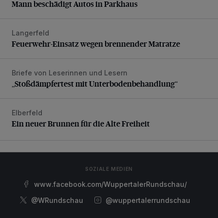
Mann beschädigt Autos in Parkhaus
Langerfeld
Feuerwehr-Einsatz wegen brennender Matratze
Feuerwehr-Einsatz wegen brennender Matratze
Briefe von Leserinnen und Lesern
„Stoßdämpfertest mit Unterbodenbehandlung“
„Stoßdämpfertest mit Unterbodenbehandlung“
Elberfeld
Ein neuer Brunnen für die Alte Freiheit
Ein neuer Brunnen für die Alte Freiheit
SOZIALE MEDIEN
www.facebook.com/WuppertalerRundschau/
@WRundschau
@wuppertalerrundschau