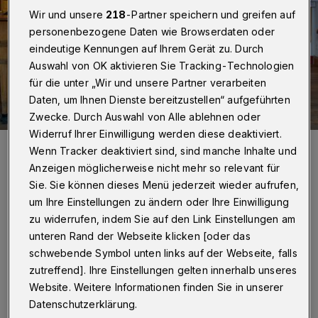
Wir und unsere
218
-Partner speichern und greifen auf
personenbezogene Daten wie Browserdaten oder
eindeutige Kennungen auf Ihrem Gerät zu. Durch
Auswahl von OK aktivieren Sie Tracking-Technologien
für die unter „Wir und unsere Partner verarbeiten
Daten, um Ihnen Dienste bereitzustellen“ aufgeführten
Zwecke. Durch Auswahl von Alle ablehnen oder
Widerruf Ihrer Einwilligung werden diese deaktiviert.
Harald Thomé (links) und sein Kollege Frank Jäger.
Wenn Tracker deaktiviert sind, sind manche Inhalte und
Foto: Max Höllwarth
Anzeigen möglicherweise nicht mehr so relevant für
Sie. Sie können dieses Menü jederzeit wieder aufrufen,
um Ihre Einstellungen zu ändern oder Ihre Einwilligung
zu widerrufen, indem Sie auf den Link Einstellungen am
unteren Rand der Webseite klicken [oder das
Von Stefan Seitz
schwebende Symbol unten links auf der Webseite, falls
zutreffend]. Ihre Einstellungen gelten innerhalb unseres
Ü
Website. Weitere Informationen finden Sie in unserer
berhaupt – Hartz IV und damit
Datenschutzerklärung.
automatisch das Jobcenter: Darum geht