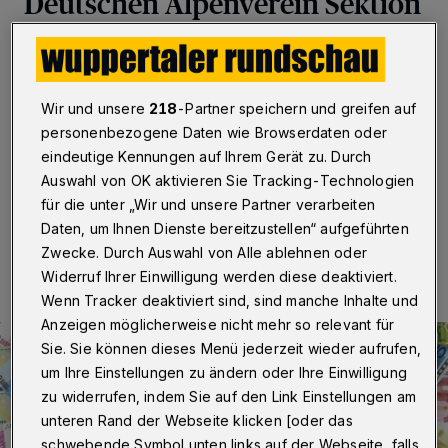
Deutschen Alpenverein Sektion
Barmen
Wuppertal
·
Der „Deutsche Alpenverein (DAV) Sektion
Barmen“ in Wuppertal profitiert vom Programm
Wir und unsere
218
-Partner speichern und greifen auf
„Moderne Sportstätte 2022“ und erhält eine Förderung
personenbezogene Daten wie Browserdaten oder
in Höhe von 105.000 Euro.
eindeutige Kennungen auf Ihrem Gerät zu. Durch
Auswahl von OK aktivieren Sie Tracking-Technologien
für die unter „Wir und unsere Partner verarbeiten
Daten, um Ihnen Dienste bereitzustellen“ aufgeführten
19.01.2021 , 15:00 Uhr
Eine Minute Lesezeit
Zwecke. Durch Auswahl von Alle ablehnen oder
Widerruf Ihrer Einwilligung werden diese deaktiviert.
Wenn Tracker deaktiviert sind, sind manche Inhalte und
Anzeigen möglicherweise nicht mehr so relevant für
Sie. Sie können dieses Menü jederzeit wieder aufrufen,
um Ihre Einstellungen zu ändern oder Ihre Einwilligung
zu widerrufen, indem Sie auf den Link Einstellungen am
unteren Rand der Webseite klicken [oder das
schwebende Symbol unten links auf der Webseite, falls