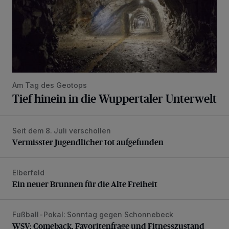
Am Tag des Geotops
Tief hinein in die Wuppertaler Unterwelt
Seit dem 8. Juli verschollen
Vermisster Jugendlicher tot aufgefunden
Vermisster Jugendlicher tot aufgefunden
Elberfeld
Ein neuer Brunnen für die Alte Freiheit
Ein neuer Brunnen für die Alte Freiheit
Fußball-Pokal: Sonntag gegen Schonnebeck
WSV: Comeback, Favoritenfrage und Fitnesszustand
WSV: Comeback, Favoritenfrage und Fitnesszustand