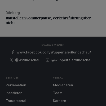
Dönberg
Baustelle in Sommerpause, Verkehrsführung aber nicht
Baustelle in Sommerpause, Verkehrsführung aber
nicht
SOZIALE MEDIEN
www.facebook.com/WuppertalerRundschau/
@WRundschau
@wuppertalerrundschau
SERVICES
VERLAG
Reklamation
Mediadaten
Inserieren
Team
Trauerportal
Karriere