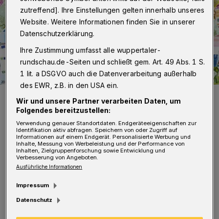
zutreffend]. Ihre Einstellungen gelten innerhalb unseres
Website. Weitere Informationen finden Sie in unserer
Datenschutzerklärung.
Ihre Zustimmung umfasst alle wuppertaler-
rundschau.de-Seiten und schließt gem. Art. 49 Abs. 1 S.
1 lit. a DSGVO auch die Datenverarbeitung außerhalb
des EWR, z.B. in den USA ein.
Geldsegen für den „DAV Sektionen Barmen & Wuppertal“
Wir und unsere Partner verarbeiten Daten, um
(Symbolfoto).
Folgendes bereitzustellen:
Foto: angelo luca iannaccone auf Pixabay
Verwendung genauer Standortdaten. Endgeräteeigenschaften zur
Identifikation aktiv abfragen. Speichern von oder Zugriff auf
Informationen auf einem Endgerät. Personalisierte Werbung und
Inhalte, Messung von Werbeleistung und der Performance von
Inhalten, Zielgruppenforschung sowie Entwicklung und
Verbesserung von Angeboten.
D
Ausführliche Informationen
ie Staatssekretärin für Sport und
Impressum
Ehrenamt, Andrea Milz, hat am
Datenschutz
Dienstag (19. Januar 2021) weitere