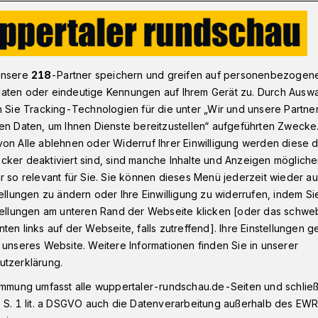
r hinter Gittern
unsere
218
-Partner speichern und greifen auf personenbezogen
aten oder eindeutige Kennungen auf Ihrem Gerät zu. Durch Ausw
n Sie Tracking-Technologien für die unter „Wir und unsere Partne
en Daten, um Ihnen Dienste bereitzustellen“ aufgeführten Zwecke
zimmer hinter
on Alle ablehnen oder Widerruf Ihrer Einwilligung werden diese de
cker deaktiviert sind, sind manche Inhalte und Anzeigen möglich
r so relevant für Sie. Sie können dieses Menü jederzeit wieder au
tellungen zu ändern oder Ihre Einwilligung zu widerrufen, indem Si
stellungen am unteren Rand der Webseite klicken [oder das schw
ten links auf der Webseite, falls zutreffend]. Ihre Einstellungen g
ßen: Die Inhaftierten der
 unseres Website. Weitere Informationen finden Sie in unserer
nsdorf wollen die Zeit nutzen. Im
utzerklärung.
 Schule oder sammeln in den Werkhallen
immung umfasst alle wuppertaler-rundschau.de-Seiten und schließt
 S. 1 lit. a DSGVO auch die Datenverarbeitung außerhalb des EWR, 