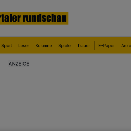
Sport
Leser
Kolumne
Spiele
Trauer
E-Paper
Anze