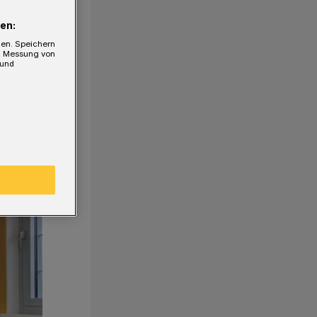
en:
gen. Speichern
e, Messung von
 und