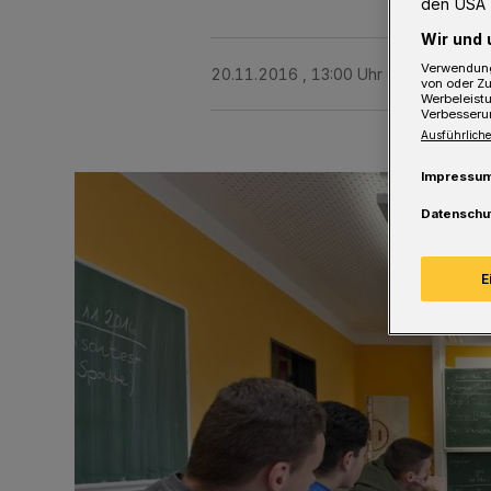
den USA 
Wir und 
Verwendung
20.11.2016 , 13:00 Uhr
5 Minuten Le
von oder Zu
Werbeleist
Verbesseru
Ausführliche
Impressu
Datenschu
E