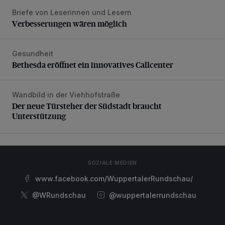
Briefe von Leserinnen und Lesern
Verbesserungen wären möglich
Verbesserungen wären möglich
Gesundheit
Bethesda eröffnet ein innovatives Callcenter
Bethesda eröffnet ein innovatives Callcenter
Wandbild in der Viehhofstraße
Der neue Türsteher der Südstadt braucht Unterstützung
Der neue Türsteher der Südstadt braucht
Unterstützung
SOZIALE MEDIEN
www.facebook.com/WuppertalerRundschau/
@WRundschau
@wuppertalerrundschau