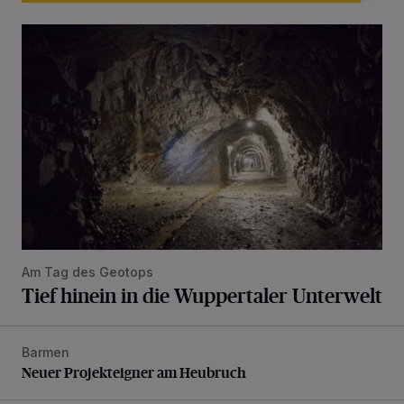
Tief hinein in die Wuppertaler Unterwelt
Am Tag des Geotops
Tief hinein in die Wuppertaler Unterwelt
Barmen
Neuer Projekteigner am Heubruch
Neuer Projekteigner am Heubruch