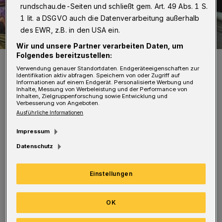
rundschau.de-Seiten und schließt gem. Art. 49 Abs. 1 S.
1 lit. a DSGVO auch die Datenverarbeitung außerhalb
des EWR, z.B. in den USA ein.
Wir und unsere Partner verarbeiten Daten, um
Folgendes bereitzustellen:
Christel Hoffmann.
Verwendung genauer Standortdaten. Endgeräteeigenschaften zur
Foto: privat
Identifikation aktiv abfragen. Speichern von oder Zugriff auf
Informationen auf einem Endgerät. Personalisierte Werbung und
Inhalte, Messung von Werbeleistung und der Performance von
Inhalten, Zielgruppenforschung sowie Entwicklung und
Verbesserung von Angeboten.
Ausführliche Informationen
Impressum
„Hoffi“ war bis zu ihrem Ruhestand über 30
Datenschutz
Jahre lang eine feste Säule und die gute Seele
des Verlags-Außendienstes sowie im besten
Einstellungen
Sinne eine Verkäuferin der alten Schule. Sie
hatte die Stadt im Blut und war bei ihren
OK
Kundinnen und Kunden ein gern gesehener