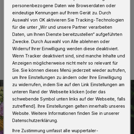
„Urgestein“ der Rundschau
personenbezogene Daten wie Browserdaten oder
eindeutige Kennungen auf Ihrem Gerät zu. Durch
Wuppertal
·
Traurige Nachrichten aus der großen
Auswahl von OK aktivieren Sie Tracking-Technologien
Rundschau-Familie: Christel Hoffmann ist am 31. Juli
für die unter „Wir und unsere Partner verarbeiten
im Alter von 78 Jahren verstorben.
Daten, um Ihnen Dienste bereitzustellen“ aufgeführten
Zwecke. Durch Auswahl von Alle ablehnen oder
Widerruf Ihrer Einwilligung werden diese deaktiviert.
08.08.2021 , 09:00 Uhr
Eine Minute Lesezeit
Wenn Tracker deaktiviert sind, sind manche Inhalte und
Anzeigen möglicherweise nicht mehr so relevant für
Sie. Sie können dieses Menü jederzeit wieder aufrufen,
um Ihre Einstellungen zu ändern oder Ihre Einwilligung
zu widerrufen, indem Sie auf den Link Einstellungen am
unteren Rand der Webseite klicken [oder das
schwebende Symbol unten links auf der Webseite, falls
zutreffend]. Ihre Einstellungen gelten innerhalb unseres
Website. Weitere Informationen finden Sie in unserer
Datenschutzerklärung.
Ihre Zustimmung umfasst alle wuppertaler-