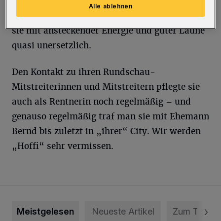
Gast, mit dem man über weit mehr als nur
Alle ablehnen
Geschäfte sprach. Und auch als Kollegin war
sie mit ansteckender Energie und guter Laune
quasi unersetzlich.
Den Kontakt zu ihren Rundschau-
Mitstreiterinnen und Mitstreitern pflegte sie
auch als Rentnerin noch regelmäßig – und
genauso regelmäßig traf man sie mit Ehemann
Bernd bis zuletzt in „ihrer“ City. Wir werden
„Hoffi“ sehr vermissen.
Meistgelesen
Neueste Artikel
Zum Thema