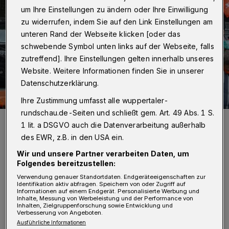
um Ihre Einstellungen zu ändern oder Ihre Einwilligung
zu widerrufen, indem Sie auf den Link Einstellungen am
unteren Rand der Webseite klicken [oder das
schwebende Symbol unten links auf der Webseite, falls
zutreffend]. Ihre Einstellungen gelten innerhalb unseres
Website. Weitere Informationen finden Sie in unserer
Datenschutzerklärung.
Ihre Zustimmung umfasst alle wuppertaler-
rundschau.de-Seiten und schließt gem. Art. 49 Abs. 1 S.
Die Teilnehmerinnen und Teilnehmer in der Neumarktstraße.
1 lit. a DSGVO auch die Datenverarbeitung außerhalb
Foto: Christoph Petersenn/Christoph Petersen
des EWR, z.B. in den USA ein.
Wir und unsere Partner verarbeiten Daten, um
Folgendes bereitzustellen:
Verwendung genauer Standortdaten. Endgeräteeigenschaften zur
Identifikation aktiv abfragen. Speichern von oder Zugriff auf
Informationen auf einem Endgerät. Personalisierte Werbung und
„Während die Folgen der Klimakrise immer
Inhalte, Messung von Werbeleistung und der Performance von
Inhalten, Zielgruppenforschung sowie Entwicklung und
dramatischer werden, attackieren Rechte
Verbesserung von Angeboten.
Ausführliche Informationen
unsere Zukunft und Demokratie. Klimaschutz