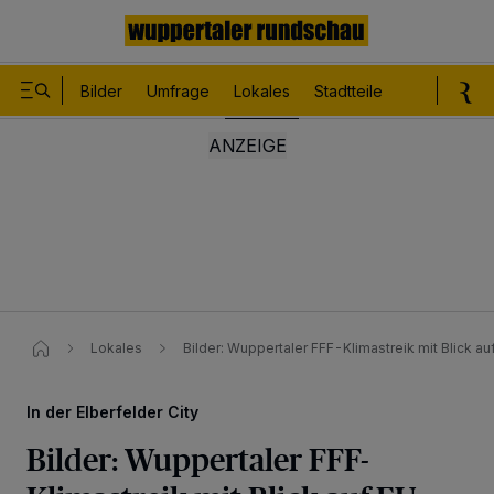
Bilder
Umfrage
Lokales
Stadtteile
Sport
Le
Lokales
Bilder: Wuppertaler FFF-Klimastreik mit Blick au
In der Elberfelder City
Bilder: Wuppertaler FFF-