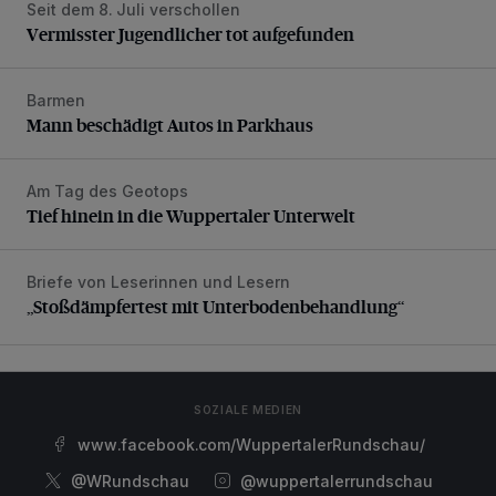
Seit dem 8. Juli verschollen
Vermisster Jugendlicher tot aufgefunden
Vermisster Jugendlicher tot aufgefunden
Barmen
Mann beschädigt Autos in Parkhaus
Mann beschädigt Autos in Parkhaus
Am Tag des Geotops
Tief hinein in die Wuppertaler Unterwelt
Tief hinein in die Wuppertaler Unterwelt
Briefe von Leserinnen und Lesern
„Stoßdämpfertest mit Unterbodenbehandlung“
„Stoßdämpfertest mit Unterbodenbehandlung“
SOZIALE MEDIEN
www.facebook.com/WuppertalerRundschau/
@WRundschau
@wuppertalerrundschau