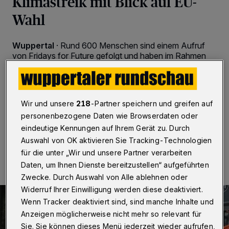
Klimastreik mit Blick auf EU-
Wahl
Wuppertal
·
Rund 600 Menschen sind einem Aufruf
von Fridays for Future gefolgt und haben im Rahmen
des bundesweiten Klimastreiks am 31. Mai 2024 in
Wuppertal-Elberfeld demonstriert. Beginn war um 14
Uhr auf dem Platz vor dem Hauptbahnhof,
anschließend zogen sie durch die City.
Wir und unsere
218
-Partner speichern und greifen auf
personenbezogene Daten wie Browserdaten oder
eindeutige Kennungen auf Ihrem Gerät zu. Durch
31.05.2024 , 17:14 Uhr
2 Minuten Lesezeit
Auswahl von OK aktivieren Sie Tracking-Technologien
für die unter „Wir und unsere Partner verarbeiten
Daten, um Ihnen Dienste bereitzustellen“ aufgeführten
Zwecke. Durch Auswahl von Alle ablehnen oder
Widerruf Ihrer Einwilligung werden diese deaktiviert.
Wenn Tracker deaktiviert sind, sind manche Inhalte und
Anzeigen möglicherweise nicht mehr so relevant für
Sie. Sie können dieses Menü jederzeit wieder aufrufen,