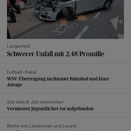
Langerfeld
Schwerer Unfall mit 2,48 Promille
Fußball-Pokal
WSV: Übertragung im Barmer Bahnhof und klare Ansage
WSV: Übertragung im Barmer Bahnhof und klare
Ansage
Seit dem 8. Juli verschollen
Vermisster Jugendlicher tot aufgefunden
Vermisster Jugendlicher tot aufgefunden
Briefe von Leserinnen und Lesern
„Stoßdämpfertest mit Unterbodenbehandlung“