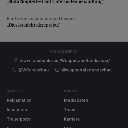
„Stoßdämpfertest mit Unterbodenbehandlung“
Briefe von Leserinnen und Lesern
„Dies ist nicht akzeptabel“
„Dies ist nicht akzeptabel“
SOZIALE MEDIEN
www.facebook.com/WuppertalerRundschau/
@WRundschau
@wuppertalerrundschau
SERVICES
VERLAG
Reklamation
Mediadaten
Inserieren
Team
Trauerportal
Karriere