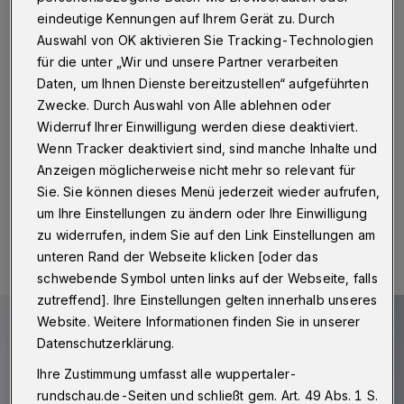
diesmal per Post
eindeutige Kennungen auf Ihrem Gerät zu. Durch
Auswahl von OK aktivieren Sie Tracking-Technologien
Wuppertal
·
Trotz des Corona-bedingten Stillstands
für die unter „Wir und unsere Partner verarbeiten
hat die Bergische IHK mit Hilfe von strengen
Hygienekonzepten sowohl die verschobenen
Daten, um Ihnen Dienste bereitzustellen“ aufgeführten
Frühjahrsprüfungen als auch die Herbstprüfungen der
Zwecke. Durch Auswahl von Alle ablehnen oder
höheren Berufsbildung durchgeführt. Insgesamt waren
Widerruf Ihrer Einwilligung werden diese deaktiviert.
124 Absolventinnen und Absolventen erfolgreich.
Wenn Tracker deaktiviert sind, sind manche Inhalte und
Anzeigen möglicherweise nicht mehr so relevant für
Sie. Sie können dieses Menü jederzeit wieder aufrufen,
um Ihre Einstellungen zu ändern oder Ihre Einwilligung
21.12.2020 , 18:24 Uhr
Eine Minute Lesezeit
zu widerrufen, indem Sie auf den Link Einstellungen am
unteren Rand der Webseite klicken [oder das
schwebende Symbol unten links auf der Webseite, falls
zutreffend]. Ihre Einstellungen gelten innerhalb unseres
Website. Weitere Informationen finden Sie in unserer
Datenschutzerklärung.
Ihre Zustimmung umfasst alle wuppertaler-
rundschau.de-Seiten und schließt gem. Art. 49 Abs. 1 S.