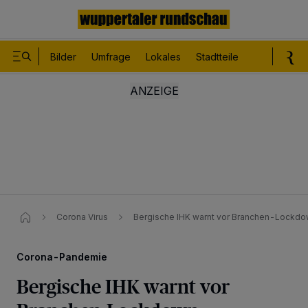
Bilder
Umfrage
Lokales
Stadtteile
Sport
Le
Corona Virus
Bergische IHK warnt vor Branchen-Lockd
Corona-Pandemie
Bergische IHK warnt vor