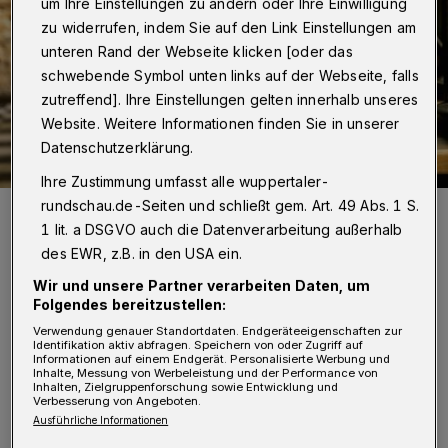
um Ihre Einstellungen zu ändern oder Ihre Einwilligung
zu widerrufen, indem Sie auf den Link Einstellungen am
unteren Rand der Webseite klicken [oder das
schwebende Symbol unten links auf der Webseite, falls
zutreffend]. Ihre Einstellungen gelten innerhalb unseres
Website. Weitere Informationen finden Sie in unserer
Datenschutzerklärung.
Ihre Zustimmung umfasst alle wuppertaler-
rundschau.de-Seiten und schließt gem. Art. 49 Abs. 1 S.
Die Gastronomie-Branche fürchtet um ihre Zukunft.
1 lit. a DSGVO auch die Datenverarbeitung außerhalb
Foto: NGG
des EWR, z.B. in den USA ein.
Wir und unsere Partner verarbeiten Daten, um
Folgendes bereitzustellen:
Verwendung genauer Standortdaten. Endgeräteeigenschaften zur
W
Identifikation aktiv abfragen. Speichern von oder Zugriff auf
ie aus einer Beschlussvorlage
Informationen auf einem Endgerät. Personalisierte Werbung und
Inhalte, Messung von Werbeleistung und der Performance von
hervorgeht, steht – zunächst befristet
Inhalten, Zielgruppenforschung sowie Entwicklung und
Verbesserung von Angeboten.
für den Monat November – eine komplette
Ausführliche Informationen