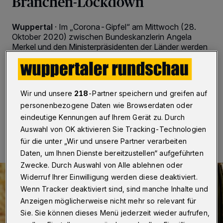
Branchen-Lockdown
Wuppertal
·
Im „Corona-Gipfel“ am Mittwoch (28.
Oktober 2020) zwischen Bundeskanzlerin Angela
Merkel und den Ministerpräsidenten der Länder werden
deutliche Verschärfungen der Corona-Maßnahmen
erwartet. Die Bergische IIHK warnt vor kompletten
Schließungen im Gastronomie- und Freizeitsektor.
Wir und unsere
218
-Partner speichern und greifen auf
personenbezogene Daten wie Browserdaten oder
eindeutige Kennungen auf Ihrem Gerät zu. Durch
28.10.2020 , 16:05 Uhr
Eine Minute Lesezeit
Auswahl von OK aktivieren Sie Tracking-Technologien
für die unter „Wir und unsere Partner verarbeiten
Daten, um Ihnen Dienste bereitzustellen“ aufgeführten
Zwecke. Durch Auswahl von Alle ablehnen oder
Widerruf Ihrer Einwilligung werden diese deaktiviert.
Wenn Tracker deaktiviert sind, sind manche Inhalte und
Anzeigen möglicherweise nicht mehr so relevant für
Sie. Sie können dieses Menü jederzeit wieder aufrufen,