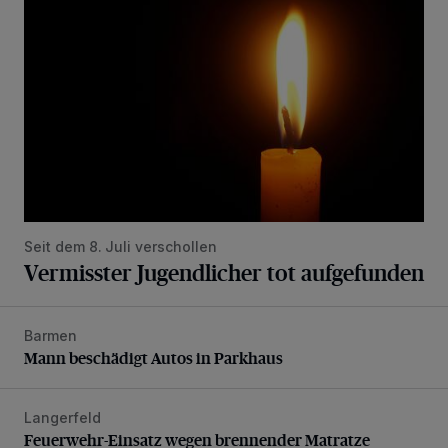
Seit dem 8. Juli verschollen
Vermisster Jugendlicher tot aufgefunden
Barmen
Mann beschädigt Autos in Parkhaus
Mann beschädigt Autos in Parkhaus
Langerfeld
Feuerwehr-Einsatz wegen brennender Matratze
Feuerwehr-Einsatz wegen brennender Matratze