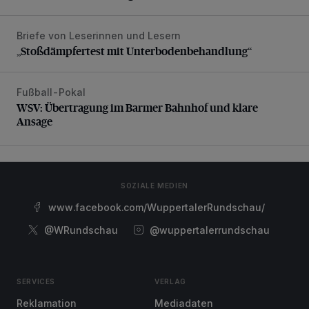
Briefe von Leserinnen und Lesern
„Stoßdämpfertest mit Unterbodenbehandlung“
„Stoßdämpfertest mit Unterbodenbehandlung“
Fußball-Pokal
WSV: Übertragung im Barmer Bahnhof und klare Ansage
WSV: Übertragung im Barmer Bahnhof und klare
Ansage
SOZIALE MEDIEN
www.facebook.com/WuppertalerRundschau/
@WRundschau
@wuppertalerrundschau
SERVICES
VERLAG
Reklamation
Mediadaten