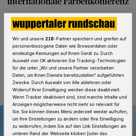
internationale Farbenkonferenz
Wuppertal / Berlin
·
Vom 25. bis 26. August 2022
findet an der Humboldt-Universität zu Berlin die
internationale Konferenz des Deutschen
Farbenzentrums zum Thema „Farbe und Gesundheit –
Wir und unsere
218
-Partner speichern und greifen auf
Mensch – Natur – Licht – Material – Raum“ statt. Der
personenbezogene Daten wie Browserdaten oder
Lehrstuhl Didaktik der visuellen Kommunikation der
Bergischen Universität Wuppertal ist Mitorganisator.
eindeutige Kennungen auf Ihrem Gerät zu. Durch
Auswahl von OK aktivieren Sie Tracking-Technologien
für die unter „Wir und unsere Partner verarbeiten
Daten, um Ihnen Dienste bereitzustellen“ aufgeführten
04.08.2022 , 08:30 Uhr
Eine Minute Lesezeit
Zwecke. Durch Auswahl von Alle ablehnen oder
Widerruf Ihrer Einwilligung werden diese deaktiviert.
Wenn Tracker deaktiviert sind, sind manche Inhalte und
Anzeigen möglicherweise nicht mehr so relevant für
Sie. Sie können dieses Menü jederzeit wieder aufrufen,
um Ihre Einstellungen zu ändern oder Ihre Einwilligung
zu widerrufen, indem Sie auf den Link Einstellungen am
unteren Rand der Webseite klicken [oder das