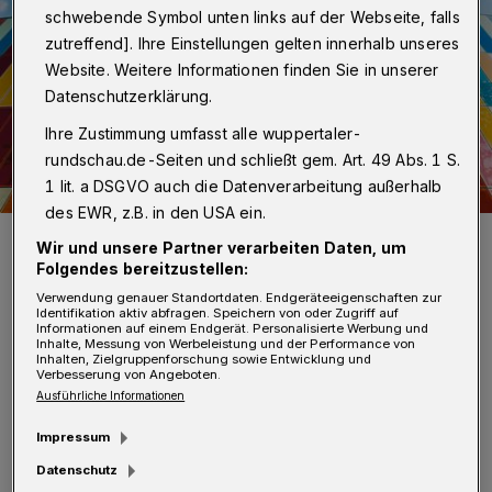
schwebende Symbol unten links auf der Webseite, falls
zutreffend]. Ihre Einstellungen gelten innerhalb unseres
Website. Weitere Informationen finden Sie in unserer
Datenschutzerklärung.
Ihre Zustimmung umfasst alle wuppertaler-
rundschau.de-Seiten und schließt gem. Art. 49 Abs. 1 S.
1 lit. a DSGVO auch die Datenverarbeitung außerhalb
des EWR, z.B. in den USA ein.
Farbenlehre spielt auch in der Architektur eine große Rolle.
Wir und unsere Partner verarbeiten Daten, um
Foto: Scott Webb
Folgendes bereitzustellen:
Verwendung genauer Standortdaten. Endgeräteeigenschaften zur
Identifikation aktiv abfragen. Speichern von oder Zugriff auf
Informationen auf einem Endgerät. Personalisierte Werbung und
Inhalte, Messung von Werbeleistung und der Performance von
Inhalten, Zielgruppenforschung sowie Entwicklung und
Verbesserung von Angeboten.
I
Ausführliche Informationen
m Zentrum der Konferenz steht die Suche
nach Farb-, Licht- und Materialstrategien
Impressum
zur nachhaltigen Gestaltung einer gesunden
Datenschutz