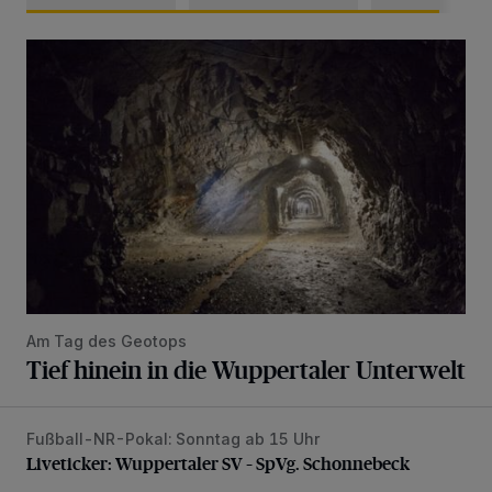
Tief hinein in die Wuppertaler Unterwelt
Am Tag des Geotops
Tief hinein in die Wuppertaler Unterwelt
Fußball-NR-Pokal: Sonntag ab 15 Uhr
Liveticker: Wuppertaler SV – SpVg. Schonnebeck
Liveticker: Wuppertaler SV – SpVg. Schonnebeck