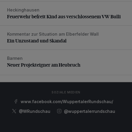
Heckinghausen
Feuerwehr befreit Kind aus verschlossenem VW Bulli
Feuerwehr befreit Kind aus verschlossenem VW Bulli
Kommentar zur Situation am Elberfelder Wall
Ein Unzustand und Skandal
Ein Unzustand und Skandal
Barmen
Neuer Projekteigner am Heubruch
Neuer Projekteigner am Heubruch
SOZIALE MEDIEN
www.facebook.com/WuppertalerRundschau/
@WRundschau
@wuppertalerrundschau