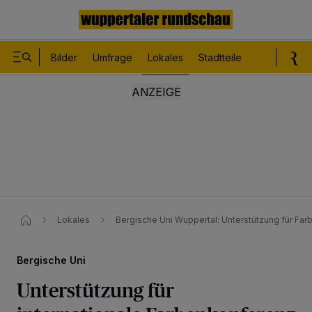
Bilder
Umfrage
Lokales
Stadtteile
Sport
Le
Lokales
Bergische Uni Wuppertal: Unterstützung für Fa
Bergische Uni
Unterstützung für