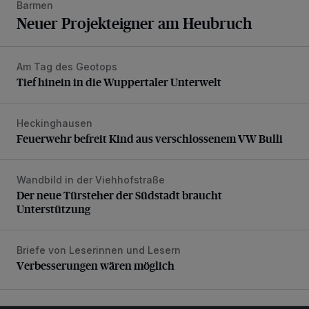
Barmen
Neuer Projekteigner am Heubruch
Am Tag des Geotops
Tief hinein in die Wuppertaler Unterwelt
Tief hinein in die Wuppertaler Unterwelt
Heckinghausen
Feuerwehr befreit Kind aus verschlossenem VW Bulli
Feuerwehr befreit Kind aus verschlossenem VW Bulli
Wandbild in der Viehhofstraße
Der neue Türsteher der Südstadt braucht Unterstützung
Der neue Türsteher der Südstadt braucht
Unterstützung
Briefe von Leserinnen und Lesern
Verbesserungen wären möglich
Verbesserungen wären möglich