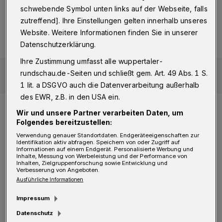
Toleranzierung der Bauteile und ist –
schwebende Symbol unten links auf der Webseite, falls
zutreffend]. Ihre Einstellungen gelten innerhalb unseres
zumindest für mich – das deutlich schlichtere
Website. Weitere Informationen finden Sie in unserer
und stimmigere Konzept.“
Datenschutzerklärung.
Ihre Zustimmung umfasst alle wuppertaler-
rundschau.de-Seiten und schließt gem. Art. 49 Abs. 1 S.
1 lit. a DSGVO auch die Datenverarbeitung außerhalb
des EWR, z.B. in den USA ein.
Die WG 24 war eines von insgesamt über 600
Wir und unsere Partner verarbeiten Daten, um
Folgendes bereitzustellen:
Entwürfen, die Wagenfeld produzierte. Im Bauhaus
Verwendung genauer Standortdaten. Endgeräteeigenschaften zur
hat er als sogenannter Formmeister gearbeitet.
Identifikation aktiv abfragen. Speichern von oder Zugriff auf
Informationen auf einem Endgerät. Personalisierte Werbung und
Was heißt das?
Inhalte, Messung von Werbeleistung und der Performance von
Inhalten, Zielgruppenforschung sowie Entwicklung und
Verbesserung von Angeboten.
Ausführliche Informationen
Topel
:
„Der Formmeister war eine
Schlüsselrolle am Bauhaus und spielte eine
Impressum
entscheidende Rolle in der Ausbildung der
Datenschutz