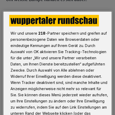
Topel
:
„Die Leuchte WG 24 ist sicherlich eines
der bekanntesten Bauhausprodukte, was am
großen kommerziellen Erfolg der letzten 40
Wir und unsere
218
-Partner speichern und greifen auf
Jahre liegt. Sie wird schlicht ,Die Wagenfeld
personenbezogene Daten wie Browserdaten oder
Leuchte‘ genannt. Dies freut mich persönlich
eindeutige Kennungen auf Ihrem Gerät zu. Durch
sehr, da hier eine außergewöhnliche
Auswahl von OK aktivieren Sie Tracking-Technologien
für die unter „Wir und unsere Partner verarbeiten
Designerpersönlichkeit direkt beim Namen
Daten, um Ihnen Dienste bereitzustellen“ aufgeführten
genannt wird.
Zwecke. Durch Auswahl von Alle ablehnen oder
Widerruf Ihrer Einwilligung werden diese deaktiviert.
Mein persönlicher Favorit hingegen ist die
Wenn Tracker deaktiviert sind, sind manche Inhalte und
etwas früher entworfene und schlichtere WA
Anzeigen möglicherweise nicht mehr so relevant für
Sie. Sie können dieses Menü jederzeit wieder aufrufen,
23 SW, deren Fuß und Sockel ausschließlich
um Ihre Einstellungen zu ändern oder Ihre Einwilligung
aus Metall besteht. Dies bedeutet bezüglich
zu widerrufen, indem Sie auf den Link Einstellungen am
der Fertigung eine deutlich vereinfachte
unteren Rand der Webseite klicken [oder das