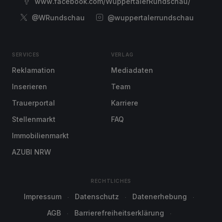
www.facebook.com/WuppertalerRundschau/
@WRundschau
@wuppertalerrundschau
SERVICES
VERLAG
Reklamation
Mediadaten
Inserieren
Team
Trauerportal
Karriere
Stellenmarkt
FAQ
Immobilienmarkt
AZUBI NRW
RECHTLICHES
Impressum
Datenschutz
Datenerhebung
AGB
Barrierefreiheitserklärung