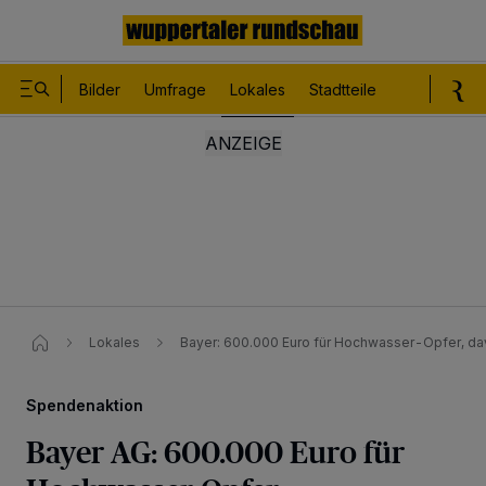
Bilder
Umfrage
Lokales
Stadtteile
Sport
Le
Lokales
Bayer: 600.000 Euro für Hochwasser-Opfer, d
Spendenaktion
Bayer AG: 600.000 Euro für