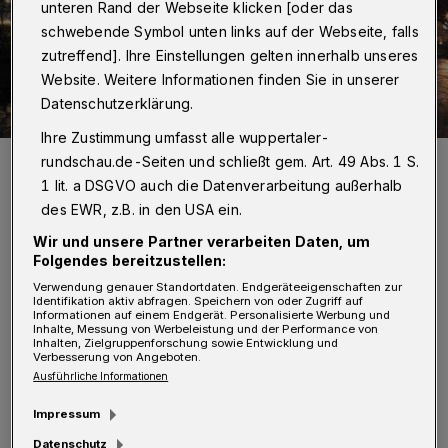
unteren Rand der Webseite klicken [oder das
schwebende Symbol unten links auf der Webseite, falls
zutreffend]. Ihre Einstellungen gelten innerhalb unseres
Website. Weitere Informationen finden Sie in unserer
Datenschutzerklärung.
Ihre Zustimmung umfasst alle wuppertaler-
Das Bayer-Werk an der Wupper in Elberfeld (Archivbild).
rundschau.de-Seiten und schließt gem. Art. 49 Abs. 1 S.
Foto: Bayer AG
1 lit. a DSGVO auch die Datenverarbeitung außerhalb
des EWR, z.B. in den USA ein.
Wir und unsere Partner verarbeiten Daten, um
Folgendes bereitzustellen:
Verwendung genauer Standortdaten. Endgeräteeigenschaften zur
J
Identifikation aktiv abfragen. Speichern von oder Zugriff auf
eweils 50.000 Euro gehen als regionale
Informationen auf einem Endgerät. Personalisierte Werbung und
Inhalte, Messung von Werbeleistung und der Performance von
Hilfen an die Gemeinschaftsstiftung
Inhalten, Zielgruppenforschung sowie Entwicklung und
Verbesserung von Angeboten.
Wuppertal und die Bürgerstiftung Leverkusen.
Ausführliche Informationen
500.000 Euro erhält die nationale
Impressum
Katastrophenhilfe des Deutschen Roten
Datenschutz