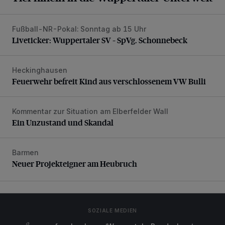
Fußball-NR-Pokal: Sonntag ab 15 Uhr
Liveticker: Wuppertaler SV – SpVg. Schonnebeck
Liveticker: Wuppertaler SV – SpVg. Schonnebeck
Heckinghausen
Feuerwehr befreit Kind aus verschlossenem VW Bulli
Feuerwehr befreit Kind aus verschlossenem VW Bulli
Kommentar zur Situation am Elberfelder Wall
Ein Unzustand und Skandal
Ein Unzustand und Skandal
Barmen
Neuer Projekteigner am Heubruch
Neuer Projekteigner am Heubruch
SOZIALE MEDIEN