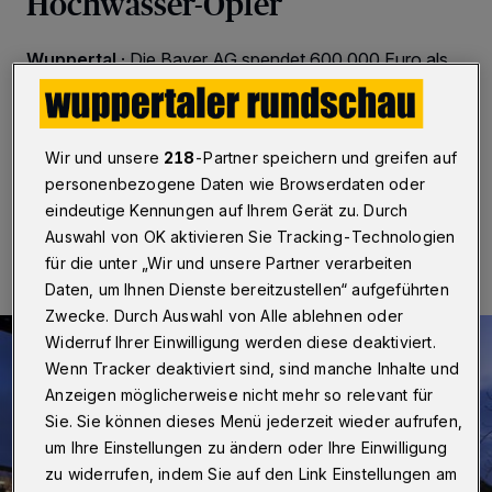
Hochwasser-Opfer
Wuppertal
·
Die Bayer AG spendet 600.000 Euro als
Soforthilfe für die Opfer der Hochwasser-Katastrophe.
Die Mittel sind für das Deutsche Rote Kreuz sowie zwei
Stiftungen in Wuppertal und Leverkusen bestimmt.
Wir und unsere
218
-Partner speichern und greifen auf
personenbezogene Daten wie Browserdaten oder
eindeutige Kennungen auf Ihrem Gerät zu. Durch
19.07.2021 , 16:37 Uhr
Eine Minute Lesezeit
Auswahl von OK aktivieren Sie Tracking-Technologien
für die unter „Wir und unsere Partner verarbeiten
Daten, um Ihnen Dienste bereitzustellen“ aufgeführten
Zwecke. Durch Auswahl von Alle ablehnen oder
Widerruf Ihrer Einwilligung werden diese deaktiviert.
Wenn Tracker deaktiviert sind, sind manche Inhalte und
Anzeigen möglicherweise nicht mehr so relevant für
Sie. Sie können dieses Menü jederzeit wieder aufrufen,
um Ihre Einstellungen zu ändern oder Ihre Einwilligung
zu widerrufen, indem Sie auf den Link Einstellungen am