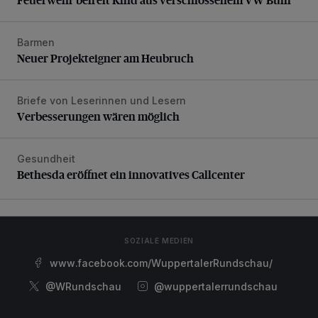
Barmen
Neuer Projekteigner am Heubruch
Neuer Projekteigner am Heubruch
Briefe von Leserinnen und Lesern
Verbesserungen wären möglich
Verbesserungen wären möglich
Gesundheit
Bethesda eröffnet ein innovatives Callcenter
Bethesda eröffnet ein innovatives Callcenter
SOZIALE MEDIEN
www.facebook.com/WuppertalerRundschau/
@WRundschau
@wuppertalerrundschau