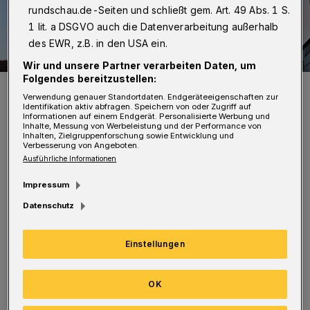
rundschau.de-Seiten und schließt gem. Art. 49 Abs. 1 S.
1 lit. a DSGVO auch die Datenverarbeitung außerhalb
des EWR, z.B. in den USA ein.
Wir und unsere Partner verarbeiten Daten, um
Folgendes bereitzustellen:
Symbolfoto.
Verwendung genauer Standortdaten. Endgeräteeigenschaften zur
Foto: Wuppertaler Rundschau/jak
Identifikation aktiv abfragen. Speichern von oder Zugriff auf
Informationen auf einem Endgerät. Personalisierte Werbung und
Inhalte, Messung von Werbeleistung und der Performance von
Inhalten, Zielgruppenforschung sowie Entwicklung und
Verbesserung von Angeboten.
Ausführliche Informationen
Impressum
In Richtung Barmen wird eine entsprechende
Datenschutz
Umleitung über die Wupperstraße
ausgeschildert. Der Radverkehr kann den
Einstellungen
Hofkamp in Richtung Barmen bis zur
Wupperbrücke am Eiland nutzen und wird von
OK
dort aus über das Hartmannufer auf der