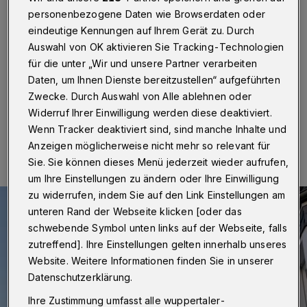
Wuppertal
·
Ab Montag (10. Mai 2021) muss am
personenbezogene Daten wie Browserdaten oder
Hofkamp zwischen der Haspeler Straße und der Straße
eindeutige Kennungen auf Ihrem Gerät zu. Durch
Am Wunderbau wegen einer Hochbaumaßnahme eine
Auswahl von OK aktivieren Sie Tracking-Technologien
Einbahnstraße in Fahrtrichtung Elberfeld eingerichtet
für die unter „Wir und unsere Partner verarbeiten
werden.
Daten, um Ihnen Dienste bereitzustellen“ aufgeführten
Zwecke. Durch Auswahl von Alle ablehnen oder
Widerruf Ihrer Einwilligung werden diese deaktiviert.
07.05.2021 , 12:30 Uhr
Eine Minute Lesezeit
Wenn Tracker deaktiviert sind, sind manche Inhalte und
Anzeigen möglicherweise nicht mehr so relevant für
Sie. Sie können dieses Menü jederzeit wieder aufrufen,
um Ihre Einstellungen zu ändern oder Ihre Einwilligung
zu widerrufen, indem Sie auf den Link Einstellungen am
unteren Rand der Webseite klicken [oder das
schwebende Symbol unten links auf der Webseite, falls
zutreffend]. Ihre Einstellungen gelten innerhalb unseres
Website. Weitere Informationen finden Sie in unserer
Datenschutzerklärung.
Ihre Zustimmung umfasst alle wuppertaler-