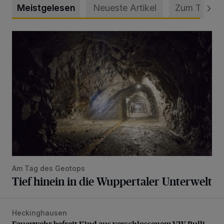
Meistgelesen
Neueste Artikel
Zum Thema
Tief hinein in die Wuppertaler Unterwelt
Am Tag des Geotops
Tief hinein in die Wuppertaler Unterwelt
Heckinghausen
Feuerwehr befreit Kind aus verschlossenem VW Bulli
Feuerwehr befreit Kind aus verschlossenem VW Bulli