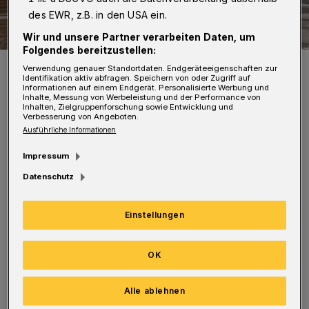
des EWR, z.B. in den USA ein.
Wir und unsere Partner verarbeiten Daten, um
Folgendes bereitzustellen:
Der Ort des Geschehens.
Verwendung genauer Standortdaten. Endgeräteeigenschaften zur
Identifikation aktiv abfragen. Speichern von oder Zugriff auf
Foto: Claudia Otte
Informationen auf einem Endgerät. Personalisierte Werbung und
Inhalte, Messung von Werbeleistung und der Performance von
Inhalten, Zielgruppenforschung sowie Entwicklung und
Verbesserung von Angeboten.
Ausführliche Informationen
Impressum
Die beiden waren gegen 12:15 Uhr damit
Datenschutz
beschäftigt, mit Hilfe einer Hebebühne Regale
in der sich noch im Rohbau befindlichen
Einstellungen
Lagerhalle aufzubauen. Aus noch nicht
geklärten Gründen stürzten sie mit dem
OK
Gerüst und der Hebebühne ab.
Alle ablehnen
Die beiden Männer wurden in ein Krankenhaus