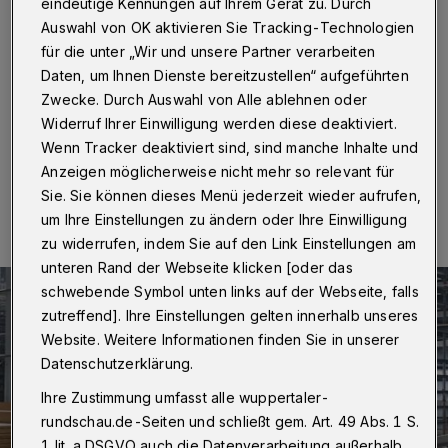
verletzt
eindeutige Kennungen auf Ihrem Gerät zu. Durch
Auswahl von OK aktivieren Sie Tracking-Technologien
für die unter „Wir und unsere Partner verarbeiten
Wuppertal
·
Zwei Männer haben sich am Samstag (7.
Mai 2016) bei einem Arbeitsunfall in der Vohwinkeler
Daten, um Ihnen Dienste bereitzustellen“ aufgeführten
Yale-Allee schwere Verletzungen zugezogen.
Zwecke. Durch Auswahl von Alle ablehnen oder
Widerruf Ihrer Einwilligung werden diese deaktiviert.
Wenn Tracker deaktiviert sind, sind manche Inhalte und
Anzeigen möglicherweise nicht mehr so relevant für
07.05.2016 , 14:23 Uhr
Eine Minute Lesezeit
Sie. Sie können dieses Menü jederzeit wieder aufrufen,
um Ihre Einstellungen zu ändern oder Ihre Einwilligung
zu widerrufen, indem Sie auf den Link Einstellungen am
unteren Rand der Webseite klicken [oder das
schwebende Symbol unten links auf der Webseite, falls
zutreffend]. Ihre Einstellungen gelten innerhalb unseres
Website. Weitere Informationen finden Sie in unserer
Datenschutzerklärung.
Ihre Zustimmung umfasst alle wuppertaler-
rundschau.de-Seiten und schließt gem. Art. 49 Abs. 1 S.
1 lit. a DSGVO auch die Datenverarbeitung außerhalb