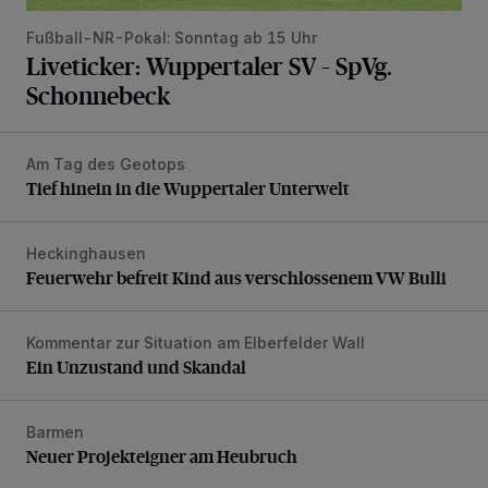
Fußball-NR-Pokal: Sonntag ab 15 Uhr
Liveticker: Wuppertaler SV – SpVg.
Schonnebeck
Am Tag des Geotops
Tief hinein in die Wuppertaler Unterwelt
Tief hinein in die Wuppertaler Unterwelt
Heckinghausen
Feuerwehr befreit Kind aus verschlossenem VW Bulli
Feuerwehr befreit Kind aus verschlossenem VW Bulli
Kommentar zur Situation am Elberfelder Wall
Ein Unzustand und Skandal
Ein Unzustand und Skandal
Barmen
Neuer Projekteigner am Heubruch
Neuer Projekteigner am Heubruch