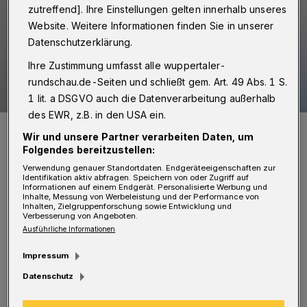
zutreffend]. Ihre Einstellungen gelten innerhalb unseres
Website. Weitere Informationen finden Sie in unserer
Datenschutzerklärung.
Ihre Zustimmung umfasst alle wuppertaler-
rundschau.de-Seiten und schließt gem. Art. 49 Abs. 1 S.
1 lit. a DSGVO auch die Datenverarbeitung außerhalb
des EWR, z.B. in den USA ein.
Johannes Kahl (li.) mit NRW-Minister Thomas Kutschaty.
Wir und unsere Partner verarbeiten Daten, um
Foto: Innenministerium
Folgendes bereitzustellen:
Verwendung genauer Standortdaten. Endgeräteeigenschaften zur
Identifikation aktiv abfragen. Speichern von oder Zugriff auf
Informationen auf einem Endgerät. Personalisierte Werbung und
Inhalte, Messung von Werbeleistung und der Performance von
Inhalten, Zielgruppenforschung sowie Entwicklung und
Verbesserung von Angeboten.
K
ahl ist seit Januar 2008 in der
Ausführliche Informationen
Justizvollzugsanstalt Remscheid
Impressum
ehrenamtlich tätig und betreut seitdem
Datenschutz
insbesondere Gefangene mit langen