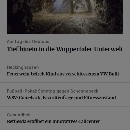
Am Tag des Geotops
Tief hinein in die Wuppertaler Unterwelt
Heckinghausen
Feuerwehr befreit Kind aus verschlossenem VW Bulli
Feuerwehr befreit Kind aus verschlossenem VW Bulli
Fußball-Pokal: Sonntag gegen Schonnebeck
WSV: Comeback, Favoritenfrage und Fitnesszustand
WSV: Comeback, Favoritenfrage und Fitnesszustand
Gesundheit
Bethesda eröffnet ein innovatives Callcenter
Bethesda eröffnet ein innovatives Callcenter