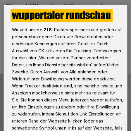
Wuppertal / Remscheid
·
NRW-Justizminister
Thomas Kutschaty hat den Wuppertaler Johannes Kahl
zum "Tag des Ehrenamts" mit einer Urkunde
ausgezeichnet.
Wir und unsere
218
-Partner speichern und greifen auf
personenbezogene Daten wie Browserdaten oder
eindeutige Kennungen auf Ihrem Gerät zu. Durch
05.12.2016 , 15:16 Uhr
Eine Minute Lesezeit
Auswahl von OK aktivieren Sie Tracking-Technologien
für die unter „Wir und unsere Partner verarbeiten
Daten, um Ihnen Dienste bereitzustellen“ aufgeführten
Zwecke. Durch Auswahl von Alle ablehnen oder
Widerruf Ihrer Einwilligung werden diese deaktiviert.
Wenn Tracker deaktiviert sind, sind manche Inhalte und
Anzeigen möglicherweise nicht mehr so relevant für
Sie. Sie können dieses Menü jederzeit wieder aufrufen,
um Ihre Einstellungen zu ändern oder Ihre Einwilligung
zu widerrufen, indem Sie auf den Link Einstellungen am
unteren Rand der Webseite klicken [oder das
schwebende Symbol unten links auf der Webseite, falls