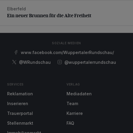
Elberfeld
Ein neuer Brunnen für die Alte Freiheit
Ein neuer Brunnen für die Alte Freiheit
SOZIALE MEDIEN
www.facebook.com/WuppertalerRundschau/
@WRundschau
@wuppertalerrundschau
SERVICES
VERLAG
Reklamation
Mediadaten
Inserieren
Team
Trauerportal
Karriere
Stellenmarkt
FAQ
Immobilienmarkt