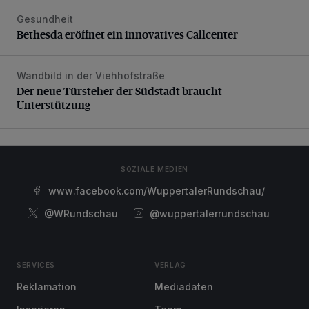
Gesundheit
Bethesda eröffnet ein innovatives Callcenter
Bethesda eröffnet ein innovatives Callcenter
Wandbild in der Viehhofstraße
Der neue Türsteher der Südstadt braucht Unterstützung
Der neue Türsteher der Südstadt braucht
Unterstützung
SOZIALE MEDIEN
www.facebook.com/WuppertalerRundschau/
@WRundschau
@wuppertalerrundschau
SERVICES
VERLAG
Reklamation
Mediadaten