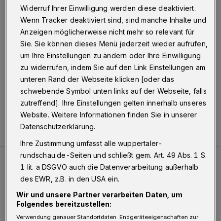
Wuppertal
·
Widerruf Ihrer Einwilligung werden diese deaktiviert.
Wenn Tracker deaktiviert sind, sind manche Inhalte und
Anzeigen möglicherweise nicht mehr so relevant für
22.10.2015 , 16:21 Uhr
Eine Minute Lesezeit
Sie. Sie können dieses Menü jederzeit wieder aufrufen,
um Ihre Einstellungen zu ändern oder Ihre Einwilligung
zu widerrufen, indem Sie auf den Link Einstellungen am
unteren Rand der Webseite klicken [oder das
schwebende Symbol unten links auf der Webseite, falls
zutreffend]. Ihre Einstellungen gelten innerhalb unseres
Website. Weitere Informationen finden Sie in unserer
Datenschutzerklärung.
Ihre Zustimmung umfasst alle wuppertaler-
rundschau.de-Seiten und schließt gem. Art. 49 Abs. 1 S.
1 lit. a DSGVO auch die Datenverarbeitung außerhalb
Meistgelesen
Neueste Artikel
Zum Thema
des EWR, z.B. in den USA ein.
Wir und unsere Partner verarbeiten Daten, um
Tief hinein in die Wuppertaler Unterwelt
Folgendes bereitzustellen:
Verwendung genauer Standortdaten. Endgeräteeigenschaften zur