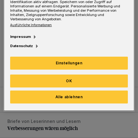
Identifikation aktiv abfragen. Speichern von oder Zugriff auf
Informationen auf einem Endgerät. Personalisierte Werbung und
Inhalte, Messung von Werbeleistung und der Performance von
Inhalten, Zielgruppenforschung sowie Entwicklung und
Verbesserung von Angeboten.
Ausführliche Informationen
Impressum
Datenschutz
Einstellungen
Am Tag des Geotops
Tief hinein in die Wuppertaler Unterwelt
OK
Barmen
Neuer Projekteigner am Heubruch
Alle ablehnen
Neuer Projekteigner am Heubruch
Briefe von Leserinnen und Lesern
Verbesserungen wären möglich
Verbesserungen wären möglich