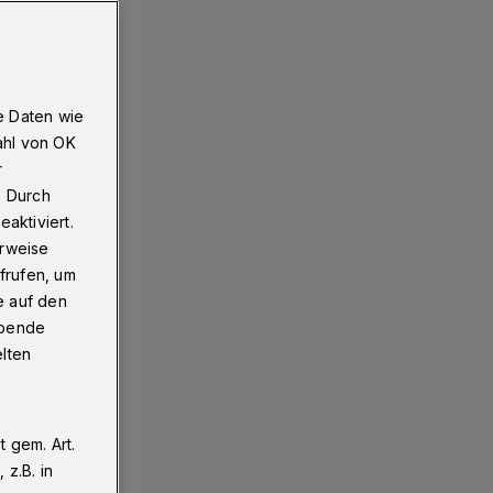
e Daten wie
ahl von OK
r
. Durch
aktiviert.
erweise
frufen, um
e auf den
ebende
elten
 gem. Art.
z.B. in