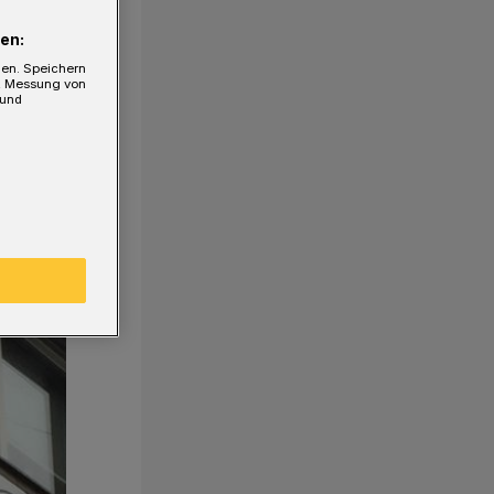
en:
gen. Speichern
e, Messung von
 und