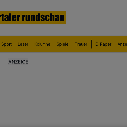
Sport
Leser
Kolumne
Spiele
Trauer
E-Paper
Anze