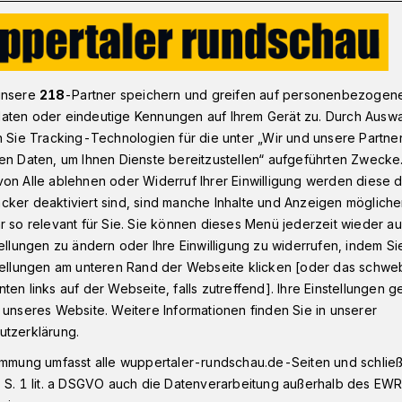
n Johannitern
unsere
218
-Partner speichern und greifen auf personenbezogen
aten oder eindeutige Kennungen auf Ihrem Gerät zu. Durch Ausw
n Sie Tracking-Technologien für die unter „Wir und unsere Partne
en Daten, um Ihnen Dienste bereitzustellen“ aufgeführten Zwecke
 den Johannitern
on Alle ablehnen oder Widerruf Ihrer Einwilligung werden diese de
cker deaktiviert sind, sind manche Inhalte und Anzeigen möglich
r so relevant für Sie. Sie können dieses Menü jederzeit wieder au
tellungen zu ändern oder Ihre Einwilligung zu widerrufen, indem Si
(1. Februar 2018) feierte Heino Müller
stellungen am unteren Rand der Webseite klicken [oder das schw
läum: Am 1. Februar 1978 hat er als
ten links auf der Webseite, falls zutreffend]. Ihre Einstellungen g
den Johannitern angefangen. "Mein Bruder
 unseres Website. Weitere Informationen finden Sie in unserer
i, und so bin ich mitgekommen — und
utzerklärung.
eino Müller.
immung umfasst alle wuppertaler-rundschau.de-Seiten und schließt
 S. 1 lit. a DSGVO auch die Datenverarbeitung außerhalb des EWR, 