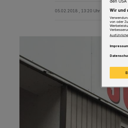
den USA 
Wir und 
05.02.2018 , 13:20 Uhr
Eine Minute 
Verwendung
von oder Zu
Werbeleist
Verbesseru
Ausführliche
Impressu
Datenschu
E