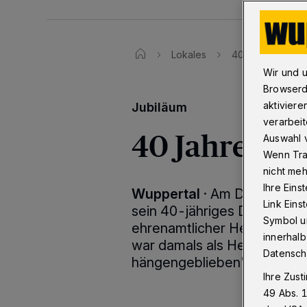
Lokales
40 Jahre bei de
Wir und 
Browserd
aktiviere
Jubiläum
verarbeit
40 Jahre bei
Auswahl v
Wenn Tra
nicht meh
Ihre Eins
Wuppertal
·
Am Donnerstag 
Link Ein
sein 40-jähriges Dienstjubi
Symbol un
ehrenamtlicher Helfer bei 
innerhalb
war damals als Helfer dabe
Datensch
hängengeblieben", erzählt H
Ihre Zust
49 Abs. 1