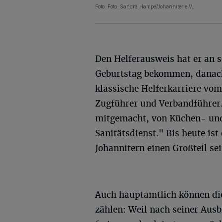
Foto: Foto: Sandra Hampe/Johanniter e.V,
Den Helferausweis hat er an s
Geburtstag bekommen, danach
klassische Helferkarriere vo
Zugführer und Verbandführer.
mitgemacht, von Küchen- und
Sanitätsdienst." Bis heute is
Johannitern einen Großteil sei
Auch hauptamtlich können die
zählen: Weil nach seiner Aus