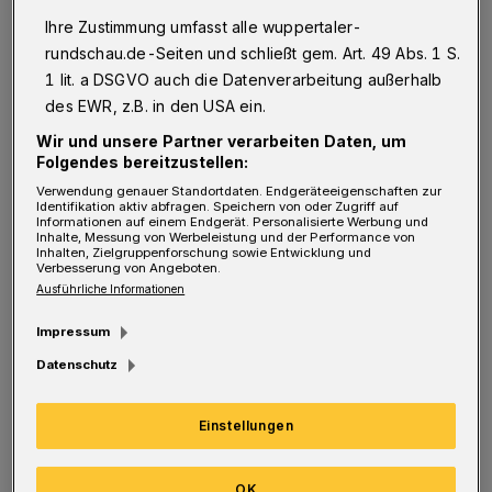
D
Ihre Zustimmung umfasst alle wuppertaler-
ie Auftaktveranstaltung des Projekts
rundschau.de-Seiten und schließt gem. Art. 49 Abs. 1 S.
findet statt am Mittwoch, 28. Februar,
1 lit. a DSGVO auch die Datenverarbeitung außerhalb
von 18 bis 21 Uhr im "mk Hotel Remscheid",
des EWR, z.B. in den USA ein.
Bismarkstraße 39, 42853 Remscheid. Gäste
Wir und unsere Partner verarbeiten Daten, um
Folgendes bereitzustellen:
sind herzlich willkommen. Um Anmeldung
Verwendung genauer Standortdaten. Endgeräteeigenschaften zur
wird gebeten unter
Identifikation aktiv abfragen. Speichern von oder Zugriff auf
Informationen auf einem Endgerät. Personalisierte Werbung und
www.transformationsstadt.de
mitforschen.
Inhalte, Messung von Werbeleistung und der Performance von
Inhalten, Zielgruppenforschung sowie Entwicklung und
Verbesserung von Angeboten.
Ausführliche Informationen
Im Rahmen des Projekts werden verschiedene
Aspekte des Guten Lebens in den Städten
Impressum
Remscheid, Solingen und Wuppertal in einer
Datenschutz
Online-Plattform kartenbasiert dargestellt.
Das so entstehende "GeoPortal des Guten
Einstellungen
Lebens" soll es dann ermöglichen, mehr über
OK