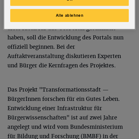
das Gute Leben sowie das eigene Quartier zu
erfahren. Nach einer ersten Workshop-Runde
Alle ablehnen
im Dezember, in der Bürgerinnen und Bürger
erste Ideen für das GeoPortal gesammelt
haben, soll die Entwicklung des Portals nun
offiziell beginnen. Bei der
Auftaktveranstaltung diskutieren Experten
und Bürger die Kernfragen des Projektes.
Das Projekt "Transformationsstadt —
BürgerInnen forschen für ein Gutes Leben.
Entwicklung einer Infrastruktur für
Bürgerwissenschaften" ist auf zwei Jahre
angelegt und wird vom Bundesministerium
für Bildung und Forschung (BMBF) in der