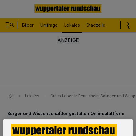
Bilder
Umfrage
Lokales
Stadtteile
Sport
Le
Lokales
Gutes Leben in Remscheid, Solingen und Wuppe
Bürger und Wissenschaftler gestalten Onlineplattform
Gutes Leben in Remscheid,