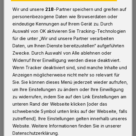
Solingen und Wuppertal
Wir und unsere
218
-Partner speichern und greifen auf
Wuppertal
·
Wie kann das Gute Leben auf einer
personenbezogene Daten wie Browserdaten oder
Onlineplattform sichtbar werden? Und wie muss diese
eindeutige Kennungen auf Ihrem Gerät zu. Durch
gestaltet sein, um lokales Wissen teilen und erweitern
Auswahl von OK aktivieren Sie Tracking-Technologien
zu können? Gemeinsam mit Bürgerinnen und Bürgern
für die unter „Wir und unsere Partner verarbeiten
der Region wollen Expertinnen und Experten der
Daten, um Ihnen Dienste bereitzustellen“ aufgeführten
Bergischen Universität Wuppertal, der Neuen Effizienz,
von Utopiastadt und dem Wuppertal Institut diese
Zwecke. Durch Auswahl von Alle ablehnen oder
Fragen beantworten und ein GeoPortal — eine Online-
Widerruf Ihrer Einwilligung werden diese deaktiviert.
Karte des Guten Lebens — entwickeln und umsetzen.
Wenn Tracker deaktiviert sind, sind manche Inhalte und
Anzeigen möglicherweise nicht mehr so relevant für
Sie. Sie können dieses Menü jederzeit wieder aufrufen,
um Ihre Einstellungen zu ändern oder Ihre Einwilligung
04.02.2018 , 21:38 Uhr
Eine Minute Lesezeit
zu widerrufen, indem Sie auf den Link Einstellungen am
unteren Rand der Webseite klicken [oder das
schwebende Symbol unten links auf der Webseite, falls
zutreffend]. Ihre Einstellungen gelten innerhalb unseres
Website. Weitere Informationen finden Sie in unserer
Datenschutzerklärung.