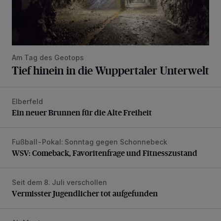
Am Tag des Geotops
Tief hinein in die Wuppertaler Unterwelt
Elberfeld
Ein neuer Brunnen für die Alte Freiheit
Ein neuer Brunnen für die Alte Freiheit
Fußball-Pokal: Sonntag gegen Schonnebeck
WSV: Comeback, Favoritenfrage und Fitnesszustand
WSV: Comeback, Favoritenfrage und Fitnesszustand
Seit dem 8. Juli verschollen
Vermisster Jugendlicher tot aufgefunden
Vermisster Jugendlicher tot aufgefunden