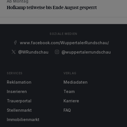
Ab Montag
Hofkamp teilweise bis Ende August gesperrt
Hofkamp teilweise bis Ende August gesperrt
SOZIALE MEDIEN
www.facebook.com/WuppertalerRundschau/
@WRundschau
@wuppertalerrundschau
SERVICES
VERLAG
Reklamation
Mediadaten
Inserieren
Team
Trauerportal
Karriere
Stellenmarkt
FAQ
Immobilienmarkt