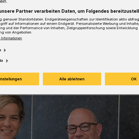
ein.
Uni, Bergischer Struktur- und
unsere Partner verarbeiten Daten, um Folgendes bereitzustell
lschaft, Wuppertaler Stadtwerke sowie
 genauer Standortdaten. Endgeräteeigenschaften zur Identifikation aktiv abfra
griff auf Informationen auf einem Endgerät. Personalisierte Werbung und Inhalt
ung und der Performance von Inhalten, Zielgruppenforschung sowie Entwicklung
ng von Angeboten.
 Informationen
m
sezeit
tz
instellungen
Alle ablehnen
OK