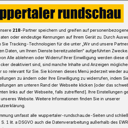
ro für Wuppertaler Hochwasserschutzprojekt​
unsere
218
-Partner speichern und greifen auf personenbezogen
aten oder eindeutige Kennungen auf Ihrem Gerät zu. Durch Ausw
n Sie Tracking-Technologien für die unter „Wir und unsere Partne
 NRW
en Daten, um Ihnen Dienste bereitzustellen“ aufgeführten Zwecke
n für Wuppertaler
on Alle ablehnen oder Widerruf Ihrer Einwilligung werden diese de
cker deaktiviert sind, sind manche Inhalte und Anzeigen möglich
chutzprojekt
r so relevant für Sie. Sie können dieses Menü jederzeit wieder au
tellungen zu ändern oder Ihre Einwilligung zu widerrufen, indem Si
stellungen am unteren Rand der Webseite klicken [oder das schw
ten links auf der Webseite, falls zutreffend]. Ihre Einstellungen g
as Land Nordrhein-Westfalen fördert das
 unseres Website. Weitere Informationen finden Sie in unserer
Hochwasserschutzsystem 4.0“ mit 2,8
utzerklärung.
- und Klimaschutzministerin Mona Neubaur
immung umfasst alle wuppertaler-rundschau.de-Seiten und schließt
31. Mai 2023) entsprechende Bescheide
 S. 1 lit. a DSGVO auch die Datenverarbeitung außerhalb des EWR, 
us Heinz-Berger-Maschinenfabrik,