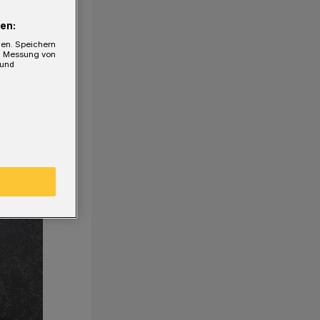
en:
gen. Speichern
e, Messung von
 und