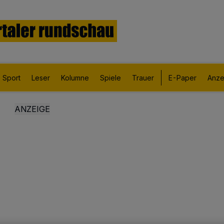
Sport
Leser
Kolumne
Spiele
Trauer
E-Paper
Anze