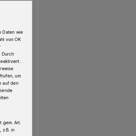
e Daten wie
ahl von OK
r
. Durch
aktiviert.
erweise
frufen, um
e auf den
ebende
elten
 gem. Art.
z.B. in