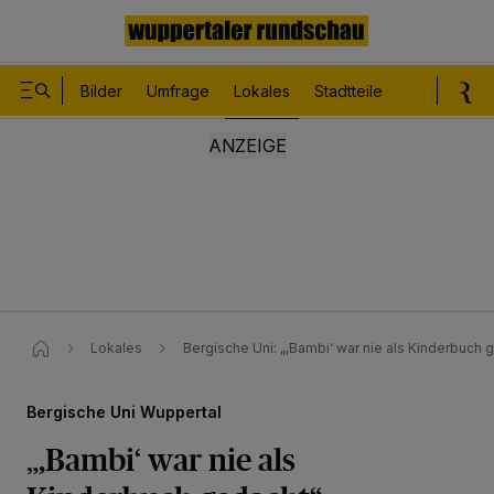
Bilder
Umfrage
Lokales
Stadtteile
Sport
Le
Lokales
Bergische Uni: „,Bambi‘ war nie als Kinderbuch 
Bergische Uni Wuppertal
„,Bambi‘ war nie als