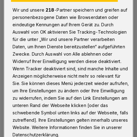
den Film im Kopf. Die Gefahr ist dabei, dass
Wir und unsere
218
-Partner speichern und greifen auf
man das Buch projektiv mit der Brille des
personenbezogene Daten wie Browserdaten oder
gesehenen Filmes liest. Was hat also Disney
eindeutige Kennungen auf Ihrem Gerät zu. Durch
gemacht?
Auswahl von OK aktivieren Sie Tracking-Technologien
für die unter „Wir und unsere Partner verarbeiten
Daten, um Ihnen Dienste bereitzustellen“ aufgeführten
Wer den Film gesehen hat, kann verstehen,
Zwecke. Durch Auswahl von Alle ablehnen oder
warum er als Meisterwerk des
Widerruf Ihrer Einwilligung werden diese deaktiviert.
Animationsfilmes gerühmt wird. Die
Wenn Tracker deaktiviert sind, sind manche Inhalte und
Kampfszenen in Technicolor sind sensationell
Anzeigen möglicherweise nicht mehr so relevant für
Sie. Sie können dieses Menü jederzeit wieder aufrufen,
und umwerfend gemacht, aber Disney hat den
um Ihre Einstellungen zu ändern oder Ihre Einwilligung
Stoff auch verkitscht. Sie haben das
zu widerrufen, indem Sie auf den Link Einstellungen am
Missverständnis einer Kindergeschichte
unteren Rand der Webseite klicken [oder das
nahegelegt, denn der Film beginnt schon mit
schwebende Symbol unten links auf der Webseite, falls
zutreffend]. Ihre Einstellungen gelten innerhalb unseres
einer Verniedlichung, die wir so im Buch nicht
Website. Weitere Informationen finden Sie in unserer
haben. Zudem muss man auch sagen, die
Datenschutzerklärung.