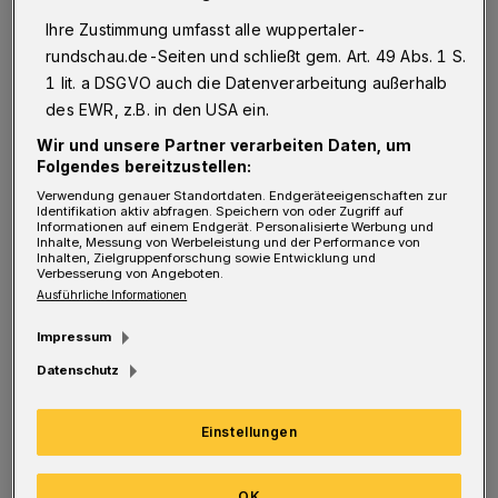
Werte und Normen, also was man als
Ihre Zustimmung umfasst alle wuppertaler-
kindgerecht empfindet, sind nicht statisch,
rundschau.de-Seiten und schließt gem. Art. 49 Abs. 1 S.
sondern dem historischen Wandel
1 lit. a DSGVO auch die Datenverarbeitung außerhalb
des EWR, z.B. in den USA ein.
unterworfen.
Wir und unsere Partner verarbeiten Daten, um
Folgendes bereitzustellen:
Da hat sich bis in unsere Zeit massiv viel
Verwendung genauer Standortdaten. Endgeräteeigenschaften zur
Identifikation aktiv abfragen. Speichern von oder Zugriff auf
Informationen auf einem Endgerät. Personalisierte Werbung und
geändert. Wir sind heute in einer Epoche, in
Inhalte, Messung von Werbeleistung und der Performance von
Inhalten, Zielgruppenforschung sowie Entwicklung und
der wir hypersensibilisiert sind gegenüber
Verbesserung von Angeboten.
Gewalt. Unsere Position ist, Gewalt hat in
Ausführliche Informationen
Kinderliteratur nichts zu suchen. Wir sind ja
Impressum
schon so weit zu sagen, die Grimmschen
Datenschutz
Märchen sind nichts für Kinder. Das ist aber
historisches Neuland. Das haben frühere
Einstellungen
Epochen niemals so gesehen. Heute gibt es
OK