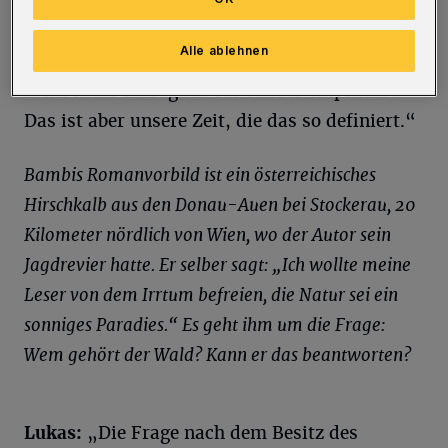
auch schon Zensurmaßnahmen bei
Kinderbuchklassikern, wo man versucht,
Alle ablehnen
Gewaltszenen zu mildern, weil man sie als
nicht mehr zuträglich für Kinder empfindet.
Das ist aber unsere Zeit, die das so definiert.“
Bambis Romanvorbild ist ein österreichisches
Hirschkalb aus den Donau-Auen bei Stockerau, 20
Kilometer nördlich von Wien, wo der Autor sein
Jagdrevier hatte. Er selber sagt: „Ich wollte meine
Leser von dem Irrtum befreien, die Natur sei ein
sonniges Paradies.“ Es geht ihm um die Frage:
Wem gehört der Wald? Kann er das beantworten?
Lukas:
„Die Frage nach dem Besitz des