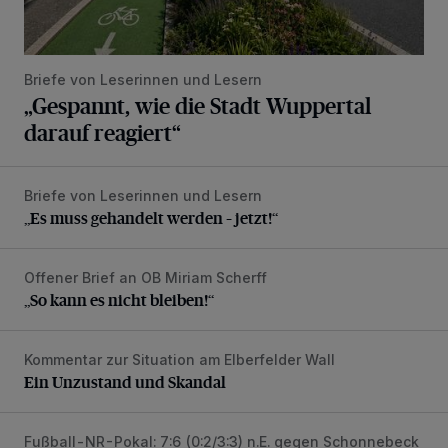
Briefe von Leserinnen und Lesern
„Gespannt, wie die Stadt Wuppertal
darauf reagiert“
Briefe von Leserinnen und Lesern
„Es muss gehandelt werden – jetzt!“
„Es muss gehandelt werden – jetzt!“
Offener Brief an OB Miriam Scherff
„So kann es nicht bleiben!“
„So kann es nicht bleiben!“
Kommentar zur Situation am Elberfelder Wall
Ein Unzustand und Skandal
Ein Unzustand und Skandal
Fußball-NR-Pokal: 7:6 (0:2/3:3) n.E. gegen Schonnebeck
Trinkpause, 0:3, 3:3, Rot – WSV-Triumph nach Elfmetersc