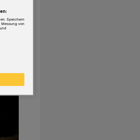
en:
gen. Speichern
e, Messung von
 und