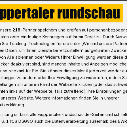
Beschäftigte in Wuppertal arbeiten zum Niedriglohn
unsere
218
-Partner speichern und greifen auf personenbezogen
aten oder eindeutige Kennungen auf Ihrem Gerät zu. Durch Ausw
n Sie Tracking-Technologien für die unter „Wir und unsere Partne
erei
en Daten, um Ihnen Dienste bereitzustellen“ aufgeführten Zwecke
it-Beschäftigte
on Alle ablehnen oder Widerruf Ihrer Einwilligung werden diese de
cker deaktiviert sind, sind manche Inhalte und Anzeigen möglich
m Niedriglohn
r so relevant für Sie. Sie können dieses Menü jederzeit wieder au
tellungen zu ändern oder Ihre Einwilligung zu widerrufen, indem Si
stellungen am unteren Rand der Webseite klicken [oder das schw
ten links auf der Webseite, falls zutreffend]. Ihre Einstellungen g
eit pro Woche und trotzdem bleibt es
 unseres Website. Weitere Informationen finden Sie in unserer
uell arbeiten in Wuppertal 18 Prozent
utzerklärung.
 im Niedriglohnsektor.
immung umfasst alle wuppertaler-rundschau.de-Seiten und schließt
 S. 1 lit. a DSGVO auch die Datenverarbeitung außerhalb des EWR, 