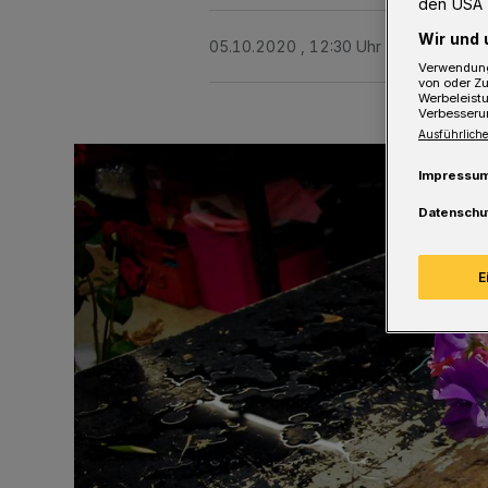
den USA 
Wir und 
05.10.2020 , 12:30 Uhr
2 Minuten Le
Verwendung
von oder Zu
Werbeleist
Verbesseru
Ausführliche
Impressu
Datenschu
E