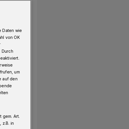
e Daten wie
ahl von OK
r
. Durch
aktiviert.
erweise
frufen, um
e auf den
ebende
elten
 gem. Art.
z.B. in