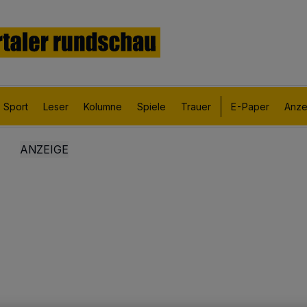
Sport
Leser
Kolumne
Spiele
Trauer
E-Paper
Anze