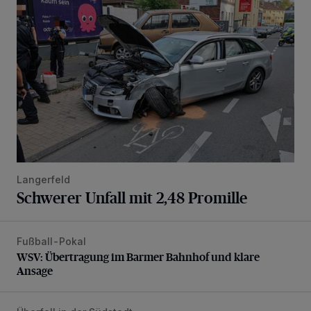
Langerfeld
Schwerer Unfall mit 2,48 Promille
Fußball-Pokal
WSV: Übertragung im Barmer Bahnhof und klare Ansage
WSV: Übertragung im Barmer Bahnhof und klare
Ansage