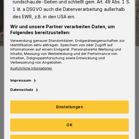
rundschau.de-Seiten und schließt gem. Art. 49 Abs. 1 S.
1 lit. a DSGVO auch die Datenverarbeitung außerhalb
des EWR, z.B. in den USA ein.
Wir und unsere Partner verarbeiten Daten, um
Folgendes bereitzustellen:
Verwendung genauer Standortdaten. Endgeräteeigenschaften zur
Identifikation aktiv abfragen. Speichern von oder Zugriff auf
Informationen auf einem Endgerät. Personalisierte Werbung und
Foto: Brigitte Orlich
Inhalte, Messung von Werbeleistung und der Performance von
Inhalten, Zielgruppenforschung sowie Entwicklung und
Verbesserung von Angeboten.
Ausführliche Informationen
Impressum
S
o sah es diese Woche an der
Datenschutz
Bushaltestelle Thorner Straße aus. Da
Einstellungen
kann man, glaube ich, noch so viel Müll bei
entsprechenden Aktion sammeln, solche
OK
verheerenden Zustände wiederholen sich
ständig. Vielleicht sollte die Stadt mal über