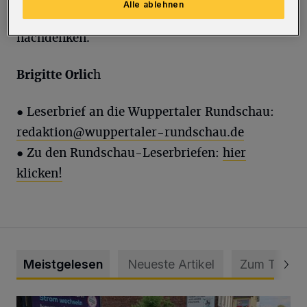
Alle ablehnen
größere Behältnisse an den Haltestellen
nachdenken.
Brigitte Orlic
h
● Leserbrief an die Wuppertaler Rundschau:
redaktion@wuppertaler-rundschau.de
● Zu den Rundschau-Leserbriefen:
hier
klicken!
Meistgelesen
Neueste Artikel
Zum Thema
Schwerer Unfall mit 2,48 Promille