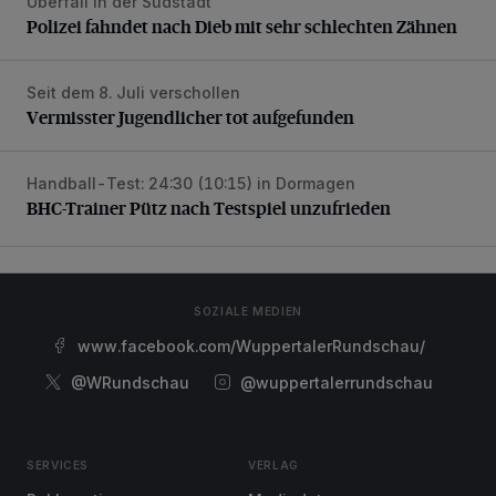
Überfall in der Südstadt
Polizei fahndet nach Dieb mit sehr schlechten Zähnen
Polizei fahndet nach Dieb mit sehr schlechten Zähnen
Seit dem 8. Juli verschollen
Vermisster Jugendlicher tot aufgefunden
Vermisster Jugendlicher tot aufgefunden
Handball-Test: 24:30 (10:15) in Dormagen
BHC-Trainer Pütz nach Testspiel unzufrieden
BHC-Trainer Pütz nach Testspiel unzufrieden
SOZIALE MEDIEN
www.facebook.com/WuppertalerRundschau/
@WRundschau
@wuppertalerrundschau
SERVICES
VERLAG