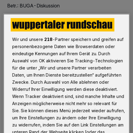
Betr.: BUGA-Diskussion
14.12.2021 , 16:57 Uhr
Eine Minute Lesezeit
Wir und unsere
218
-Partner speichern und greifen auf
personenbezogene Daten wie Browserdaten oder
eindeutige Kennungen auf Ihrem Gerät zu. Durch
Auswahl von OK aktivieren Sie Tracking-Technologien
für die unter „Wir und unsere Partner verarbeiten
Daten, um Ihnen Dienste bereitzustellen“ aufgeführten
K
Zwecke. Durch Auswahl von Alle ablehnen oder
ürzlich habe ich mir den neu
Widerruf Ihrer Einwilligung werden diese deaktiviert.
eingeweihten „Wupperpark“ angesehen.
Wenn Tracker deaktiviert sind, sind manche Inhalte und
Einen so trostlosen Platz mit sechs Bäumen,
Anzeigen möglicherweise nicht mehr so relevant für
Sie. Sie können dieses Menü jederzeit wieder aufrufen,
davon nur zwei alten, „Park“ zu nennen, zeugt
um Ihre Einstellungen zu ändern oder Ihre Einwilligung
von erheblichem Realitätsverlust.
zu widerrufen, indem Sie auf den Link Einstellungen am
unteren Rand der Webseite klicken [oder das