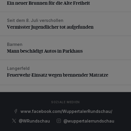
Ein neuer Brunnen für die Alte Freiheit
Seit dem 8. Juli verschollen
Vermisster Jugendlicher tot aufgefunden
Vermisster Jugendlicher tot aufgefunden
Barmen
Mann beschädigt Autos in Parkhaus
Mann beschädigt Autos in Parkhaus
Langerfeld
Feuerwehr-Einsatz wegen brennender Matratze
Feuerwehr-Einsatz wegen brennender Matratze
SOZIALE MEDIEN
www.facebook.com/WuppertalerRundschau/
@WRundschau
@wuppertalerrundschau