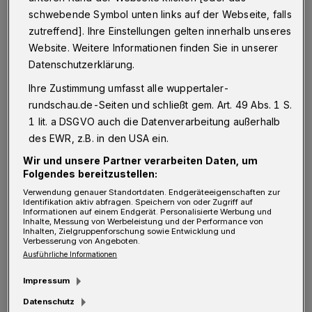
Oder will man vielleicht ein Zeichen setzen,
schwebende Symbol unten links auf der Webseite, falls
wie Gärten in Zukunft NICHT aussehen sollten
zutreffend]. Ihre Einstellungen gelten innerhalb unseres
Website. Weitere Informationen finden Sie in unserer
und holt zu diesem Zweck auch noch die
Datenschutzerklärung.
geplante BUGA 2031 nach Wuppertal?
Ihre Zustimmung umfasst alle wuppertaler-
rundschau.de-Seiten und schließt gem. Art. 49 Abs. 1 S.
Das lässt befürchten, dass es bis zu diesem
1 lit. a DSGVO auch die Datenverarbeitung außerhalb
Großevent auf der Königshöhe, dem
des EWR, z.B. in den USA ein.
Nützenberg und in Vohwinkel-Tesche überall
Wir und unsere Partner verarbeiten Daten, um
ähnlich aussehen wird wie im „Wupperpark“.
Folgendes bereitzustellen:
Nur werden anlässlich der BUGA ein paar
Verwendung genauer Standortdaten. Endgeräteeigenschaften zur
Identifikation aktiv abfragen. Speichern von oder Zugriff auf
Informationen auf einem Endgerät. Personalisierte Werbung und
Kübelpflanzen aufgestellt und wie üblich viele
Inhalte, Messung von Werbeleistung und der Performance von
Inhalten, Zielgruppenforschung sowie Entwicklung und
bunte Blümchen gepflanzt werden, um die
Verbesserung von Angeboten.
Kosten zu rechtfertigen.
Ausführliche Informationen
Impressum
Ganz objektiv gesehen müssen zum Bau der
Datenschutz