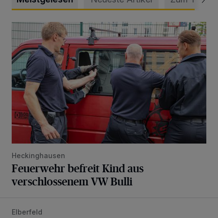
Feuerwehr befreit Kind aus verschlossenem VW Bulli
Heckinghausen
Feuerwehr befreit Kind aus
verschlossenem VW Bulli
Elberfeld
Ein neuer Brunnen für die Alte Freiheit