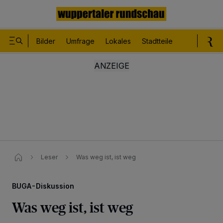
Bilder
Umfrage
Lokales
Stadtteile
Sport
Le
Leser
Was weg ist, ist weg
BUGA-Diskussion
Was weg ist, ist weg