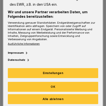
der Besucher stets dafür, dass die
des EWR, z.B. in den USA ein.
Heimbewohner vor dem Virus geschützt sind.
Wir und unsere Partner verarbeiten Daten, um
Folgendes bereitzustellen:
Verwendung genauer Standortdaten. Endgeräteeigenschaften zur
Trotz dieser zusätzlichen Belastungen wird
Identifikation aktiv abfragen. Speichern von oder Zugriff auf
Informationen auf einem Endgerät. Personalisierte Werbung und
man als Besucher dort immer äußerst
Inhalte, Messung von Werbeleistung und der Performance von
Inhalten, Zielgruppenforschung sowie Entwicklung und
freundlich, hilfsbereit und zuvorkommend
Verbesserung von Angeboten.
Ausführliche Informationen
behandelt. Zudem wird sich in diesem Haus
sehr darum berühmt, dass Besucher ihre
Impressum
Angehörigen trotz des Virus noch besuchen
Datenschutz
dürfen – das ist nicht selbstverständlich!
Einstellungen
In diesem Sinne: Danke an alle Mitarbeiter des
Paul-Hanisch-Hauses, die trotz dieser
OK
schwierigen Lage die Menschlichkeit nicht
Alle ablehnen
außer Acht lassen.