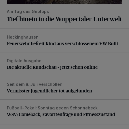
Am Tag des Geotops
Tief hinein in die Wuppertaler Unterwelt
Heckinghausen
Feuerwehr befreit Kind aus verschlossenem VW Bulli
Feuerwehr befreit Kind aus verschlossenem VW Bulli
Digitale Ausgabe
Die aktuelle Rundschau – jetzt schon online
Die aktuelle Rundschau – jetzt schon online
Seit dem 8. Juli verschollen
Vermisster Jugendlicher tot aufgefunden
Vermisster Jugendlicher tot aufgefunden
Fußball-Pokal: Sonntag gegen Schonnebeck
WSV: Comeback, Favoritenfrage und Fitnesszustand
WSV: Comeback, Favoritenfrage und Fitnesszustand