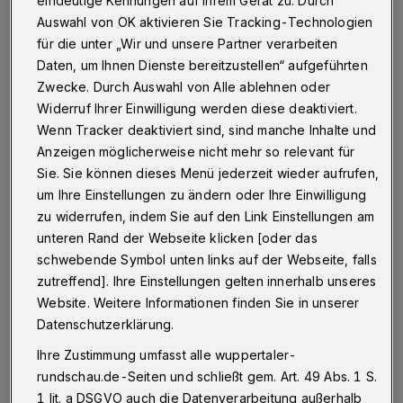
Betr.: Altenzentrum Paul-Hanisch-Haus
Auswahl von OK aktivieren Sie Tracking-Technologien
für die unter „Wir und unsere Partner verarbeiten
Daten, um Ihnen Dienste bereitzustellen“ aufgeführten
Zwecke. Durch Auswahl von Alle ablehnen oder
25.01.2021 , 14:59 Uhr
Eine Minute Lesezeit
Widerruf Ihrer Einwilligung werden diese deaktiviert.
Wenn Tracker deaktiviert sind, sind manche Inhalte und
Anzeigen möglicherweise nicht mehr so relevant für
Sie. Sie können dieses Menü jederzeit wieder aufrufen,
um Ihre Einstellungen zu ändern oder Ihre Einwilligung
zu widerrufen, indem Sie auf den Link Einstellungen am
unteren Rand der Webseite klicken [oder das
A
n dieser Stelle möchte ich gerne einmal
schwebende Symbol unten links auf der Webseite, falls
zutreffend]. Ihre Einstellungen gelten innerhalb unseres
ein großes Lob an das Caritas-
Website. Weitere Informationen finden Sie in unserer
Altenzentrum Paul-Hanisch-Haus in
Datenschutzerklärung.
Wuppertal aussprechen! Die Mitarbeiter dort
Ihre Zustimmung umfasst alle wuppertaler-
setzen die Corona-Maßnahmen vorbildlich um
rundschau.de-Seiten und schließt gem. Art. 49 Abs. 1 S.
und sorgen durch regelmäßige Corona-Tests
1 lit. a DSGVO auch die Datenverarbeitung außerhalb