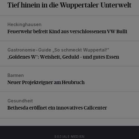
Tief hinein in die Wuppertaler Unterwelt
Heckinghausen
Feuerwehr befreit Kind aus verschlossenem VW Bulli
Feuerwehr befreit Kind aus verschlossenem VW Bulli
Gastronomie-Guide „So schmeckt Wuppertal!“
„Goldenes W“: Weisheit, Geduld – und gutes Essen
„Goldenes W“: Weisheit, Geduld – und gutes Essen
Barmen
Neuer Projekteigner am Heubruch
Neuer Projekteigner am Heubruch
Gesundheit
Bethesda eröffnet ein innovatives Callcenter
Bethesda eröffnet ein innovatives Callcenter
SOZIALE MEDIEN