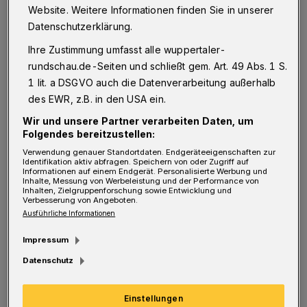
Website. Weitere Informationen finden Sie in unserer
Fahrzeugen (Dooring-Zone), als auch den
Datenschutzerklärung.
vorgeschriebenen Überholabstand für
Ihre Zustimmung umfasst alle wuppertaler-
Autofahrer.
rundschau.de-Seiten und schließt gem. Art. 49 Abs. 1 S.
1 lit. a DSGVO auch die Datenverarbeitung außerhalb
In Wuppertal hingegen dürfen Radfahrer auch
des EWR, z.B. in den USA ein.
bei nagelneuen Schutzstreifchen (Vohwinkeler
Wir und unsere Partner verarbeiten Daten, um
Straße, Hainstraße, Weinberg) gegen
Folgendes bereitzustellen:
Autotüren knallen und sich von Autofahrern
Verwendung genauer Standortdaten. Endgeräteeigenschaften zur
Identifikation aktiv abfragen. Speichern von oder Zugriff auf
bei 2,25 Meter Restfahrbahn im
Informationen auf einem Endgerät. Personalisierte Werbung und
Inhalte, Messung von Werbeleistung und der Performance von
Inhalten, Zielgruppenforschung sowie Entwicklung und
Zentimeterabstand überholen lassen. Auch
Verbesserung von Angeboten.
wenn der Gesetzgeber bei solchen
Ausführliche Informationen
Mindestmaßen davon ausgeht, dass
Impressum
Autofahrer NICHT überholen, hält unser
Datenschutz
Dezernent „Benzin im Blut“ jeden Zentimeter
Schutzstreifen mehr für eine unzulässige „Lex
Einstellungen