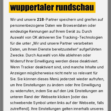
Betr.: Verkehrswende
Wir und unsere
218
-Partner speichern und greifen auf
28.08.2020 , 12:26 Uhr
Eine Minute Lesezeit
personenbezogene Daten wie Browserdaten oder
eindeutige Kennungen auf Ihrem Gerät zu. Durch
Auswahl von OK aktivieren Sie Tracking-Technologien
für die unter „Wir und unsere Partner verarbeiten
Daten, um Ihnen Dienste bereitzustellen“ aufgeführten
Zwecke. Durch Auswahl von Alle ablehnen oder
Widerruf Ihrer Einwilligung werden diese deaktiviert.
D
Wenn Tracker deaktiviert sind, sind manche Inhalte und
ie Verkehrswende ist Planung weg von
Anzeigen möglicherweise nicht mehr so relevant für
der autofreundlichen Stadt der
Sie. Sie können dieses Menü jederzeit wieder aufrufen,
um Ihre Einstellungen zu ändern oder Ihre Einwilligung
vergangenen Jahrzehnte. Eine fortschrittliche
zu widerrufen, indem Sie auf den Link Einstellungen am
Planung berücksichtigt zum Beispiel bei
unteren Rand der Webseite klicken [oder das
Schutzstreifen sowohl einen ausreichenden
schwebende Symbol unten links auf der Webseite, falls
Seitenabstand für Radfahrer zu parkenden
zutreffend]. Ihre Einstellungen gelten innerhalb unseres