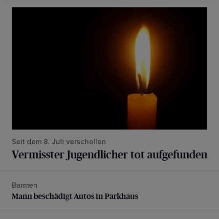
Vermisster Jugendlicher tot aufgefunden
Seit dem 8. Juli verschollen
Vermisster Jugendlicher tot aufgefunden
Barmen
Mann beschädigt Autos in Parkhaus
Mann beschädigt Autos in Parkhaus