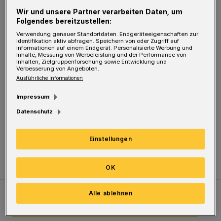
Müller (CDU) im Bezug auf Herrn Mucke von
Wir und unsere Partner verarbeiten Daten, um
Folgendes bereitzustellen:
"Trauerspiel" spricht, sollte er nicht
Verwendung genauer Standortdaten. Endgeräteeigenschaften zur
vergessen, wer ursprünglich verantwortlich
Identifikation aktiv abfragen. Speichern von oder Zugriff auf
Informationen auf einem Endgerät. Personalisierte Werbung und
war: Der Vorgänger hieß Peter Jung (CDU). Ein
Inhalte, Messung von Werbeleistung und der Performance von
Inhalten, Zielgruppenforschung sowie Entwicklung und
Dauerwahlkampf, wie er jetzt vermutlich über
Verbesserung von Angeboten.
Ausführliche Informationen
zwei Jahre gehen wird, bedeutet Stillstand für
Wuppertal.
Impressum
Datenschutz
Siegfried Wächter
Einstellungen
(Rundschau Verlagsgesellschaft)
OK
Alle ablehnen
Meistgelesen
Neueste Artikel
Zum Thema