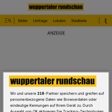
Bilder
Umfrage
Lokales
Stadtteile
Sport
Le
Leser
Stillstand für Wuppertal
Wir und unsere
218
-Partner speichern und greifen auf
Leser
personenbezogene Daten wie Browserdaten oder
Stillstand für Wuppertal
eindeutige Kennungen auf Ihrem Gerät zu. Durch
Auswahl von OK aktivieren Sie Tracking-Technologien