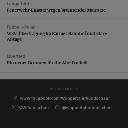
Langerfeld
Feuerwehr-Einsatz wegen brennender Matratze
Feuerwehr-Einsatz wegen brennender Matratze
Fußball-Pokal
WSV: Übertragung im Barmer Bahnhof und klare Ansage
WSV: Übertragung im Barmer Bahnhof und klare
Ansage
Elberfeld
Ein neuer Brunnen für die Alte Freiheit
Ein neuer Brunnen für die Alte Freiheit
SOZIALE MEDIEN
www.facebook.com/WuppertalerRundschau/
@WRundschau
@wuppertalerrundschau