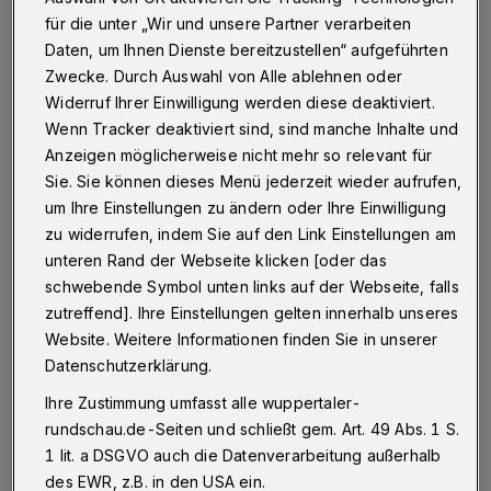
Betr.: CDU beendet GroKo mit SPD
für die unter „Wir und unsere Partner verarbeiten
Daten, um Ihnen Dienste bereitzustellen“ aufgeführten
Zwecke. Durch Auswahl von Alle ablehnen oder
Widerruf Ihrer Einwilligung werden diese deaktiviert.
23.10.2018 , 10:27 Uhr
Eine Minute Lesezeit
Wenn Tracker deaktiviert sind, sind manche Inhalte und
Anzeigen möglicherweise nicht mehr so relevant für
Sie. Sie können dieses Menü jederzeit wieder aufrufen,
um Ihre Einstellungen zu ändern oder Ihre Einwilligung
zu widerrufen, indem Sie auf den Link Einstellungen am
unteren Rand der Webseite klicken [oder das
schwebende Symbol unten links auf der Webseite, falls
zutreffend]. Ihre Einstellungen gelten innerhalb unseres
Die CDU versucht, die Gunst der Stunde zu
Website. Weitere Informationen finden Sie in unserer
nutzen, um sich von den Genossen zu
Datenschutzerklärung.
distanzieren, da die SPD sich im freien Fall
Ihre Zustimmung umfasst alle wuppertaler-
befindet. Als Opfer hat man sich OB Mucke
rundschau.de-Seiten und schließt gem. Art. 49 Abs. 1 S.
ausgesucht. Hier betreibt die CDU ein mieses
1 lit. a DSGVO auch die Datenverarbeitung außerhalb
Spiel, das nicht aufgehen wird. Wenn Herr
des EWR, z.B. in den USA ein.