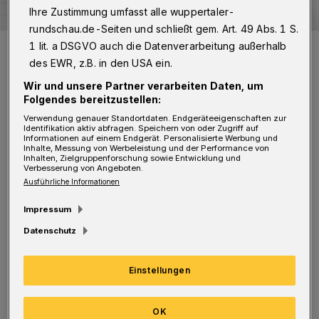
Ihre Zustimmung umfasst alle wuppertaler-
rundschau.de-Seiten und schließt gem. Art. 49 Abs. 1 S.
Leserbrief an die Wuppertaler Rundschau:
redaktion@wuppertaler-
1 lit. a DSGVO auch die Datenverarbeitung außerhalb
rundschau.de
des EWR, z.B. in den USA ein.
Foto: Rundschau
Wir und unsere Partner verarbeiten Daten, um
Folgendes bereitzustellen:
Verwendung genauer Standortdaten. Endgeräteeigenschaften zur
Identifikation aktiv abfragen. Speichern von oder Zugriff auf
Informationen auf einem Endgerät. Personalisierte Werbung und
Inhalte, Messung von Werbeleistung und der Performance von
Z
Inhalten, Zielgruppenforschung sowie Entwicklung und
unächst einmal herzlichen Glückwunsch
Verbesserung von Angeboten.
an den WSV, den fairen Verlierer und die
Ausführliche Informationen
tollen Fans. Besser konnte der Tag ja für
Impressum
Wuppertal nicht sein.
Datenschutz
Ich hoffe, unser Oberbürgermeister hatte auch
Einstellungen
kurz Zeit, vorbeizuschauen und den 11.000
Fans zu erklären, wer keine BUGA will, muss
OK