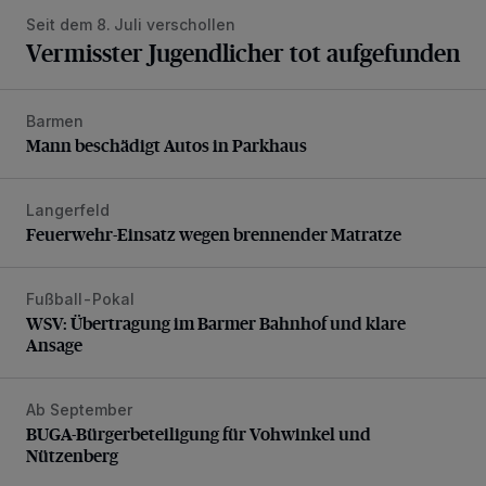
Seit dem 8. Juli verschollen
Vermisster Jugendlicher tot aufgefunden
Barmen
Mann beschädigt Autos in Parkhaus
Mann beschädigt Autos in Parkhaus
Langerfeld
Feuerwehr-Einsatz wegen brennender Matratze
Feuerwehr-Einsatz wegen brennender Matratze
Fußball-Pokal
WSV: Übertragung im Barmer Bahnhof und klare Ansage
WSV: Übertragung im Barmer Bahnhof und klare
Ansage
Ab September
BUGA-Bürgerbeteiligung für Vohwinkel und Nützenberg
BUGA-Bürgerbeteiligung für Vohwinkel und
Nützenberg