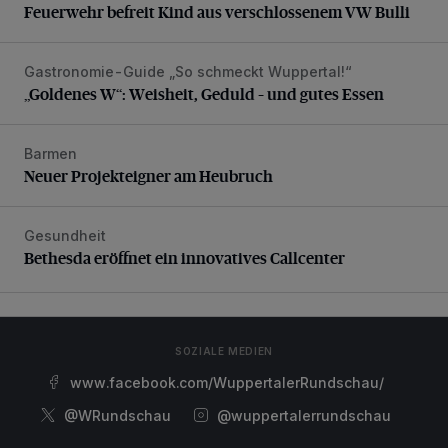
Feuerwehr befreit Kind aus verschlossenem VW Bulli
Gastronomie-Guide „So schmeckt Wuppertal!“
„Goldenes W“: Weisheit, Geduld – und gutes Essen
„Goldenes W“: Weisheit, Geduld – und gutes Essen
Barmen
Neuer Projekteigner am Heubruch
Neuer Projekteigner am Heubruch
Gesundheit
Bethesda eröffnet ein innovatives Callcenter
Bethesda eröffnet ein innovatives Callcenter
SOZIALE MEDIEN
www.facebook.com/WuppertalerRundschau/
@WRundschau
@wuppertalerrundschau