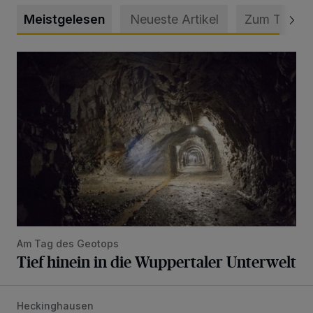
Meistgelesen
Neueste Artikel
Zum Thema
Tief hinein in die Wuppertaler Unterwelt
Am Tag des Geotops
Tief hinein in die Wuppertaler Unterwelt
Heckinghausen
Feuerwehr befreit Kind aus verschlossenem VW Bulli