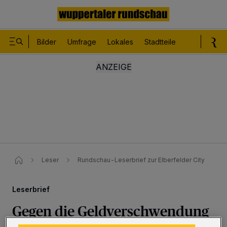
Bilder
Umfrage
Lokales
Stadtteile
Sport
Le
Leser
Rundschau-Leserbrief zur Elberfelder City
Leserbrief
Gegen die Geldverschwendung