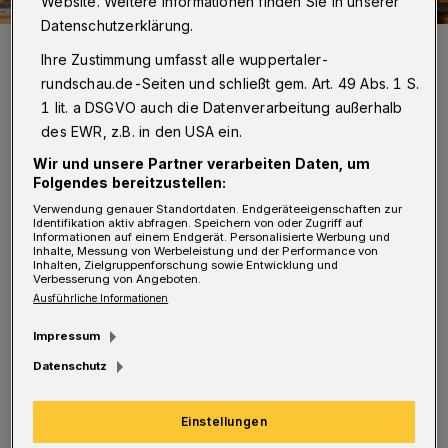
Website. Weitere Informationen finden Sie in unserer
Datenschutzerklärung.
Der inzwischen komplett baumlose Wall.
Ihre Zustimmung umfasst alle wuppertaler-
Foto: Achim Otto
rundschau.de-Seiten und schließt gem. Art. 49 Abs. 1 S.
1 lit. a DSGVO auch die Datenverarbeitung außerhalb
des EWR, z.B. in den USA ein.
Wir und unsere Partner verarbeiten Daten, um
I
Folgendes bereitzustellen:
ch wünsche mir von dem
Verwendung genauer Standortdaten. Endgeräteeigenschaften zur
Oberbürgermeister, dem Stadtrat und den
Identifikation aktiv abfragen. Speichern von oder Zugriff auf
Informationen auf einem Endgerät. Personalisierte Werbung und
Bezirksvertretungen, dass sie sich
Inhalte, Messung von Werbeleistung und der Performance von
Inhalten, Zielgruppenforschung sowie Entwicklung und
Verbesserung von Angeboten.
konzentrieren auf das, was die Stadt hat –
Ausführliche Informationen
und das zu erhalten.
Impressum
Das großartige Sinfonieorchester, das unter
Datenschutz
unmöglichen Bedingungen proben muss – in
Einstellungen
Gebäuden, die nach dem Arbeitsschutzgesetz