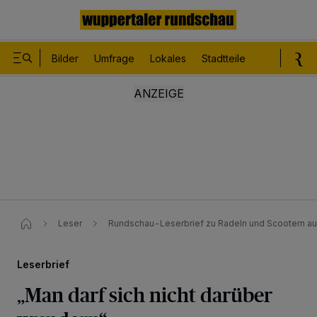
Bilder
Umfrage
Lokales
Stadtteile
Sport
Le
Leser
Rundschau-Leserbrief zu Radeln und Scootern a
Leserbrief
„Man darf sich nicht darüber