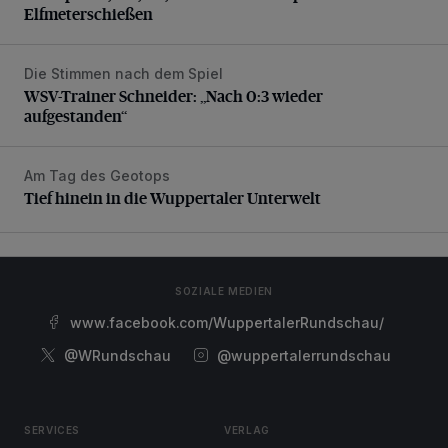
Elfmeterschießen
Die Stimmen nach dem Spiel
WSV-Trainer Schneider: „Nach 0:3 wieder aufgestanden“
WSV-Trainer Schneider: „Nach 0:3 wieder
aufgestanden“
Am Tag des Geotops
Tief hinein in die Wuppertaler Unterwelt
Tief hinein in die Wuppertaler Unterwelt
SOZIALE MEDIEN
www.facebook.com/WuppertalerRundschau/
@WRundschau
@wuppertalerrundschau
SERVICES
VERLAG