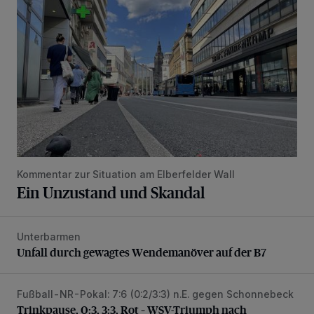
Kommentar zur Situation am Elberfelder Wall
Ein Unzustand und Skandal
Unterbarmen
Unfall durch gewagtes Wendemanöver auf der B7
Unfall durch gewagtes Wendemanöver auf der B7
Fußball-NR-Pokal: 7:6 (0:2/3:3) n.E. gegen Schonnebeck
Trinkpause, 0:3, 3:3, Rot – WSV-Triumph nach Elfmetersc
Trinkpause, 0:3, 3:3, Rot – WSV-Triumph nach