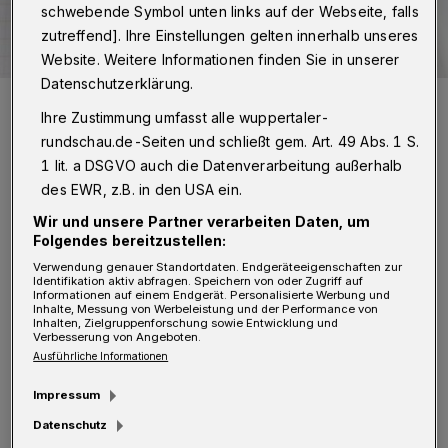
schwebende Symbol unten links auf der Webseite, falls
zutreffend]. Ihre Einstellungen gelten innerhalb unseres
Website. Weitere Informationen finden Sie in unserer
Datenschutzerklärung.
Symbolbild.
Ihre Zustimmung umfasst alle wuppertaler-
Foto: Rundschau
rundschau.de-Seiten und schließt gem. Art. 49 Abs. 1 S.
1 lit. a DSGVO auch die Datenverarbeitung außerhalb
des EWR, z.B. in den USA ein.
Wir und unsere Partner verarbeiten Daten, um
S
Folgendes bereitzustellen:
eit Jahren steigt der Anteil der Radfahrer,
Verwendung genauer Standortdaten. Endgeräteeigenschaften zur
die auf den Gehwegen fahren, weil sie
Identifikation aktiv abfragen. Speichern von oder Zugriff auf
Informationen auf einem Endgerät. Personalisierte Werbung und
auf der Fahrbahn ständig bedrängt werden
Inhalte, Messung von Werbeleistung und der Performance von
Inhalten, Zielgruppenforschung sowie Entwicklung und
und sich dort nicht sicher fühlen. Die
Verbesserung von Angeboten.
Ausführliche Informationen
nochmals langsameren Leih-Scooter sind als
Impressum
überwiegende Gehwegnutzer nur die logische
Datenschutz
Evolution davon.