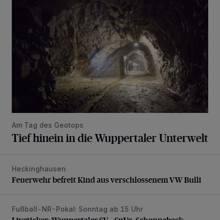
Am Tag des Geotops
Tief hinein in die Wuppertaler Unterwelt
Heckinghausen
Feuerwehr befreit Kind aus verschlossenem VW Bulli
Feuerwehr befreit Kind aus verschlossenem VW Bulli
Fußball-NR-Pokal: Sonntag ab 15 Uhr
Liveticker: Wuppertaler SV – SpVg. Schonnebeck
Liveticker: Wuppertaler SV – SpVg. Schonnebeck