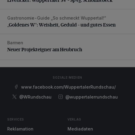
Gastronomie-Guide „So schmeckt Wuppertal!“
„Goldenes W“: Weisheit, Geduld – und gutes Essen
„Goldenes W“: Weisheit, Geduld – und gutes Essen
Barmen
Neuer Projekteigner am Heubruch
Neuer Projekteigner am Heubruch
SOZIALE MEDIEN
www.facebook.com/WuppertalerRundschau/
@WRundschau
@wuppertalerrundschau
SERVICES
VERLAG
Reklamation
Mediadaten