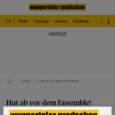
Bilder
Umfrage
Lokales
Stadtteile
Sport
Le
Leser
Hut ab vor dem Ensemble!
Hut ab vor dem Ensemble!