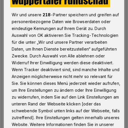
Betr.: persönliche Erklärung von Adolphe Binder,
Rundschau vom 1. Februar
Wir und unsere
218
-Partner speichern und greifen auf
personenbezogene Daten wie Browserdaten oder
eindeutige Kennungen auf Ihrem Gerät zu. Durch
07.02.2020 , 12:28 Uhr
Eine Minute Lesezeit
Auswahl von OK aktivieren Sie Tracking-Technologien
für die unter „Wir und unsere Partner verarbeiten
Daten, um Ihnen Dienste bereitzustellen“ aufgeführten
Zwecke. Durch Auswahl von Alle ablehnen oder
Widerruf Ihrer Einwilligung werden diese deaktiviert.
Wenn Tracker deaktiviert sind, sind manche Inhalte und
Anzeigen möglicherweise nicht mehr so relevant für
F
rau Binders fristlose Kündigung war
Sie. Sie können dieses Menü jederzeit wieder aufrufen,
um Ihre Einstellungen zu ändern oder Ihre Einwilligung
nicht rechtens. Das verantworten
zu widerrufen, indem Sie auf den Link Einstellungen am
ausschließlich Kulturdezernent Nocke und
unteren Rand der Webseite klicken [oder das
Personalverantwortlicher Slawig sowie das
schwebende Symbol unten links auf der Webseite, falls
Rechtsamt.
zutreffend]. Ihre Einstellungen gelten innerhalb unseres
Website. Weitere Informationen finden Sie in unserer