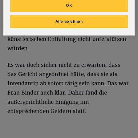
Pina Bauschs abwenden – welch überhöhte
OK
Selbsteinschätzung an dieser Stelle. Und dann
gleich ein Seitenhieb auf die alten und neuen
Alle ablehnen
Verantwortlichen, die sie bei ihrer
künstlerischen Entfaltung nicht unterstützen
würden.
Es war doch sicher nicht zu erwarten, dass
das Gericht angeordnet hätte, dass sie als
Intendantin ab sofort tätig sein kann. Das war
Frau Binder auch klar. Daher fand die
außergerichtliche Einigung mit
entsprechenden Geldern statt.