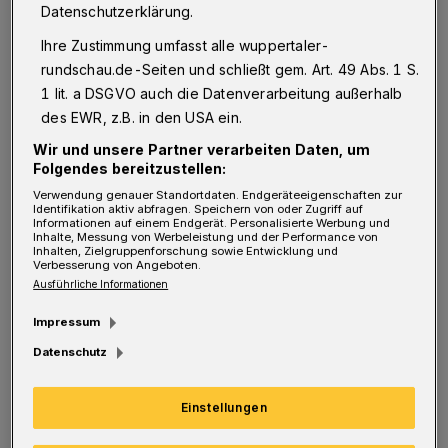
Datenschutzerklärung.
Dies kostet uns alle sehr viel Geld, das ich
lieber im Kulturetat für Lohnsteigerungen im
Ihre Zustimmung umfasst alle wuppertaler-
rundschau.de-Seiten und schließt gem. Art. 49 Abs. 1 S.
Schauspiel und Oper aufgehoben sehen würde.
1 lit. a DSGVO auch die Datenverarbeitung außerhalb
des EWR, z.B. in den USA ein.
Das ist aber nur die eine Seite. Die andere ist,
Wir und unsere Partner verarbeiten Daten, um
dass dem ein lang schwelender Konflikt
Folgendes bereitzustellen:
vorausging. Den gibt es nur, wennPersonen in
Verwendung genauer Standortdaten. Endgeräteeigenschaften zur
Identifikation aktiv abfragen. Speichern von oder Zugriff auf
Streit geraten und ohne Frau Binder, mit ihren
Informationen auf einem Endgerät. Personalisierte Werbung und
Inhalte, Messung von Werbeleistung und der Performance von
Interessen, ihrer Rolle und Persönlichkeit ist
Inhalten, Zielgruppenforschung sowie Entwicklung und
Verbesserung von Angeboten.
dieser sicher auch nicht zu verstehen. Von
Ausführliche Informationen
jeglicher Selbstkritik ist sie deshalb keinesfalls
Impressum
entlastet. Dialogfähigkeit kann sie nicht nur
Datenschutz
von anderen einfordern.
Einstellungen
Sie möchte Schaden vom künstlerischen Erbe