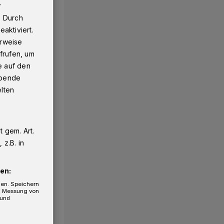
r
. Durch
aktiviert.
erweise
frufen, um
e auf den
ebende
elten
 gem. Art.
z.B. in
en:
gen. Speichern
e, Messung von
 und