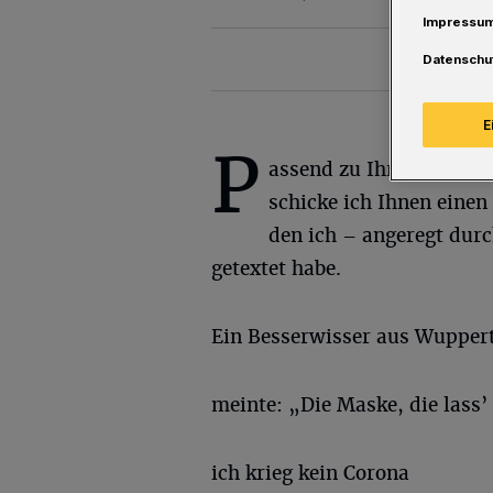
Impressu
Datenschu
E
P
assend zu Ihrem Komm
schicke ich Ihnen einen
den ich – angeregt dur
getextet habe.
Ein Besserwisser aus Wupper
meinte: „Die Maske, die lass’
ich krieg kein Corona