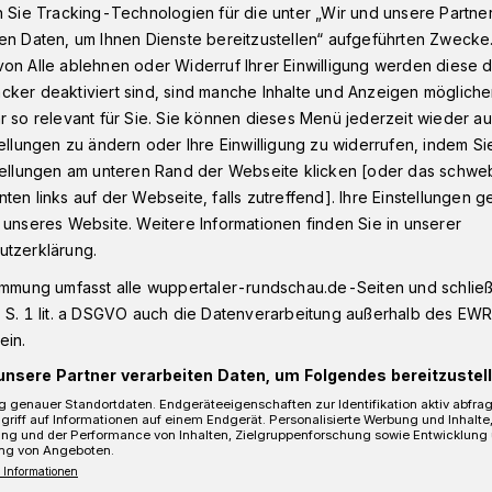
n Sie Tracking-Technologien für die unter „Wir und unsere Partne
en Daten, um Ihnen Dienste bereitzustellen“ aufgeführten Zwecke
on Alle ablehnen oder Widerruf Ihrer Einwilligung werden diese de
na-Kommentar
cker deaktiviert sind, sind manche Inhalte und Anzeigen möglich
r so relevant für Sie. Sie können dieses Menü jederzeit wieder au
tellungen zu ändern oder Ihre Einwilligung zu widerrufen, indem Si
ht
stellungen am unteren Rand der Webseite klicken [oder das schw
ten links auf der Webseite, falls zutreffend]. Ihre Einstellungen g
Corona-
 unseres Website. Weitere Informationen finden Sie in unserer
utzerklärung.
immung umfasst alle wuppertaler-rundschau.de-Seiten und schließt
 S. 1 lit. a DSGVO auch die Datenverarbeitung außerhalb des EWR, 
ein.
Kommentar vom 27. Juni 2020
unsere Partner verarbeiten Daten, um Folgendes bereitzustell
 genauer Standortdaten. Endgeräteeigenschaften zur Identifikation aktiv abfra
griff auf Informationen auf einem Endgerät. Personalisierte Werbung und Inhalt
ung und der Performance von Inhalten, Zielgruppenforschung sowie Entwicklung
ng von Angeboten.
 Informationen
Lesezeit