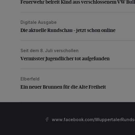
Feuerwehr befreit Kind aus verschlossenem VW Bull
Digitale Ausgabe
Die aktuelle Rundschau – jetzt schon online
Die aktuelle Rundschau – jetzt schon online
Seit dem 8. Juli verschollen
Vermisster Jugendlicher tot aufgefunden
Vermisster Jugendlicher tot aufgefunden
Elberfeld
Ein neuer Brunnen für die Alte Freiheit
Ein neuer Brunnen für die Alte Freiheit
www.facebook.com/WuppertalerRunds