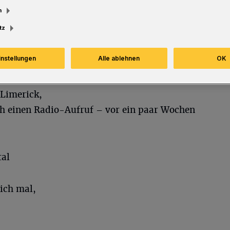
m
tz
instellungen
Alle ablehnen
OK
entar
 Limerick,
ch einen Radio-Aufruf – vor ein paar Wochen
tal
 ich mal,