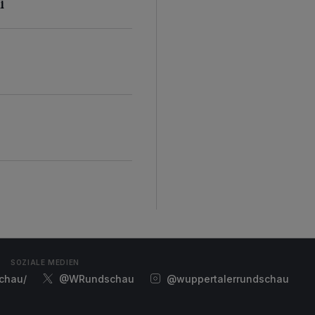
i
SOZIALE MEDIEN
chau/
@WRundschau
@wuppertalerrundschau