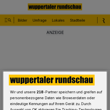
Bilder
Umfrage
Lokales
Stadtteile
Sport
Le
Leser
Den Blick auf Barmen richten
BUGA-Diskussion
Wir und unsere
218
-Partner speichern und greifen auf
personenbezogene Daten wie Browserdaten oder
Den Blick auf Barmen richten
eindeutige Kennungen auf Ihrem Gerät zu. Durch
Auswahl von OK aktivieren Sie Tracking-Technologien