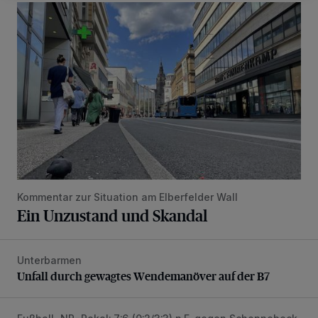
Ein Unzustand und Skandal
Kommentar zur Situation am Elberfelder Wall
Ein Unzustand und Skandal
Unterbarmen
Unfall durch gewagtes Wendemanöver auf der B7
Unfall durch gewagtes Wendemanöver auf der B7