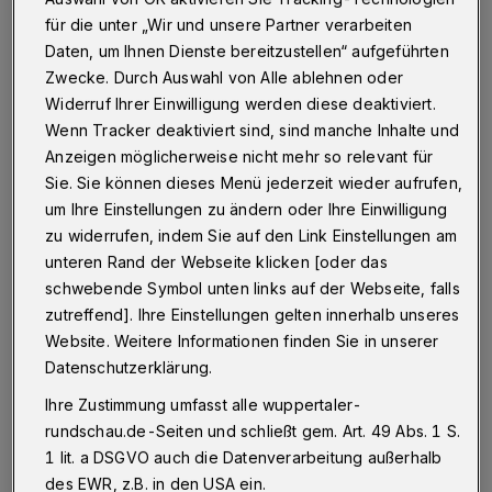
Betr.: BUGA-Diskussion
für die unter „Wir und unsere Partner verarbeiten
Daten, um Ihnen Dienste bereitzustellen“ aufgeführten
Zwecke. Durch Auswahl von Alle ablehnen oder
Widerruf Ihrer Einwilligung werden diese deaktiviert.
26.05.2021 , 15:09 Uhr
Eine Minute Lesezeit
Wenn Tracker deaktiviert sind, sind manche Inhalte und
Anzeigen möglicherweise nicht mehr so relevant für
Sie. Sie können dieses Menü jederzeit wieder aufrufen,
um Ihre Einstellungen zu ändern oder Ihre Einwilligung
zu widerrufen, indem Sie auf den Link Einstellungen am
unteren Rand der Webseite klicken [oder das
schwebende Symbol unten links auf der Webseite, falls
M
ein Vorschlag: Die BUGA mit Barmer
zutreffend]. Ihre Einstellungen gelten innerhalb unseres
Website. Weitere Informationen finden Sie in unserer
Anlagen, Vorwerk-Park und
Datenschutzerklärung.
Toelleturm machen.
Ihre Zustimmung umfasst alle wuppertaler-
rundschau.de-Seiten und schließt gem. Art. 49 Abs. 1 S.
Mit der Wiedergeburt der Bergbahn vom
1 lit. a DSGVO auch die Datenverarbeitung außerhalb
Barmer Bahnhof zum Toelleturm gäbe es eine
des EWR, z.B. in den USA ein.