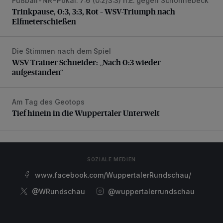
Fußball-NR-Pokal: 7:6 (0:2/3:3) n.E. gegen Schonnebeck
Trinkpause, 0:3, 3:3, Rot – WSV-Triumph nach Elfmetersc
Trinkpause, 0:3, 3:3, Rot – WSV-Triumph nach
Elfmeterschießen
Die Stimmen nach dem Spiel
WSV-Trainer Schneider: „Nach 0:3 wieder aufgestanden“
WSV-Trainer Schneider: „Nach 0:3 wieder
aufgestanden“
Am Tag des Geotops
Tief hinein in die Wuppertaler Unterwelt
Tief hinein in die Wuppertaler Unterwelt
SOZIALE MEDIEN
www.facebook.com/WuppertalerRundschau/
@WRundschau
@wuppertalerrundschau