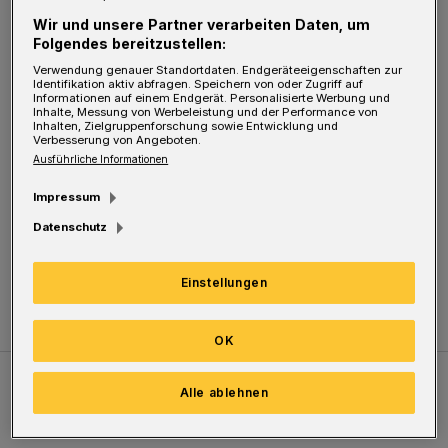
besondere Atraktion. Im Fischertal die Sport-
Wir und unsere Partner verarbeiten Daten, um
Anlage integrieren: Dies hätte den Vorteil,
Folgendes bereitzustellen:
Verwendung genauer Standortdaten. Endgeräteeigenschaften zur
dass der Engelsgarten mit dem Engelshaus
Identifikation aktiv abfragen. Speichern von oder Zugriff auf
Informationen auf einem Endgerät. Personalisierte Werbung und
eine besondere Bedeutung hätte.
Inhalte, Messung von Werbeleistung und der Performance von
Inhalten, Zielgruppenforschung sowie Entwicklung und
Verbesserung von Angeboten.
Am Barmer Bahnhof wäre auch Platz für
Ausführliche Informationen
Reisebusse. Dies wäre eine von den Kosten her
Impressum
gesehen günstige BUGA für Wuppertal.
Datenschutz
Günter Gruber
Einstellungen
OK
Alle ablehnen
Meistgelesen
Neueste Artikel
Zum Thema