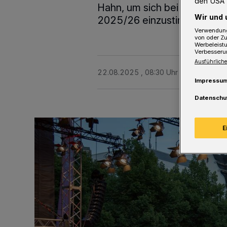
den USA 
Hahn, um sich bei sommerlic
Wir und 
2025/26 einzustimmen. Der Ein
Verwendung
von oder Zu
Werbeleist
Verbesseru
Ausführliche
22.08.2025 , 08:30 Uhr
Eine Minute 
Impressu
Datenschu
E