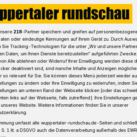
zerte zum Auftakt der Spielzeit
unsere
218
-Partner speichern und greifen auf personenbezogen
aten oder eindeutige Kennungen auf Ihrem Gerät zu. Durch Ausw
n Sie Tracking-Technologien für die unter „Wir und unsere Partne
en Daten, um Ihnen Dienste bereitzustellen“ aufgeführten Zwecke
ir-Konzerte zum
on Alle ablehnen oder Widerruf Ihrer Einwilligung werden diese de
cker deaktiviert sind, sind manche Inhalte und Anzeigen möglich
pielzeit
r so relevant für Sie. Sie können dieses Menü jederzeit wieder au
tellungen zu ändern oder Ihre Einwilligung zu widerrufen, indem Si
stellungen am unteren Rand der Webseite klicken [oder das schw
ten links auf der Webseite, falls zutreffend]. Ihre Einstellungen g
as Sinfonieorchester Wuppertal bringen
 unseres Website. Weitere Informationen finden Sie in unserer
anzes Wochenende erstklassiger
utzerklärung.
ntiusplatz: Das Publikum erwarten am 30.
immung umfasst alle wuppertaler-rundschau.de-Seiten und schließt
tag / Sonntag) um jeweils 20 Uhr Open-
 S. 1 lit. a DSGVO auch die Datenverarbeitung außerhalb des EWR, 
ung von Generalmusikdirektor Patrick