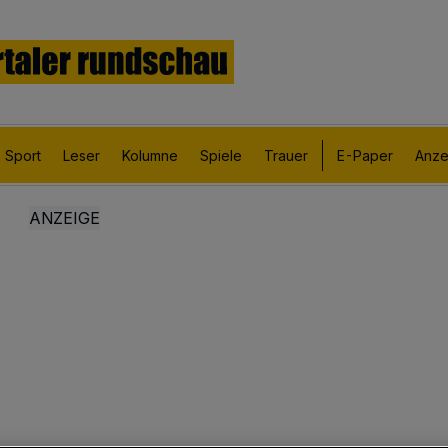
Sport
Leser
Kolumne
Spiele
Trauer
E-Paper
Anze