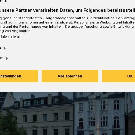
ein.
her Atmosphäre auf die Spielzeit
unsere Partner verarbeiten Daten, um Folgendes bereitzustell
tritt ist frei.
 genauer Standortdaten. Endgeräteeigenschaften zur Identifikation aktiv abfra
griff auf Informationen auf einem Endgerät. Personalisierte Werbung und Inhalt
ung und der Performance von Inhalten, Zielgruppenforschung sowie Entwicklung
ng von Angeboten.
 Informationen
Lesezeit
m
tz
instellungen
Alle ablehnen
OK