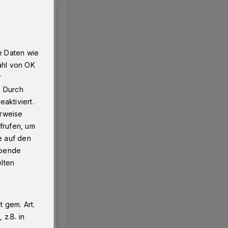
e Daten wie
ahl von OK
r
. Durch
aktiviert.
erweise
frufen, um
e auf den
ebende
elten
 gem. Art.
z.B. in