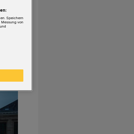
en:
gen. Speichern
e, Messung von
 und