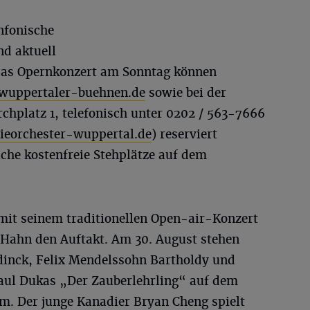
infonische
d aktuell
r das Opernkonzert am Sonntag können
uppertaler-buehnen.de
sowie bei der
rchplatz 1, telefonisch unter 0202 / 563-7666
ieorchester-wuppertal.de
) reserviert
che kostenfreie Stehplätze auf dem
mit seinem traditionellen Open-air-Konzert
k Hahn den Auftakt. Am 30. August stehen
inck, Felix Mendelssohn Bartholdy und
aul Dukas „Der Zauberlehrling“ auf dem
. Der junge Kanadier Bryan Cheng spielt