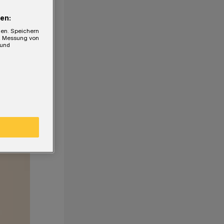
en:
gen. Speichern
e, Messung von
 und