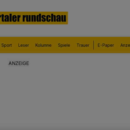
Sport
Leser
Kolumne
Spiele
Trauer
E-Paper
Anze