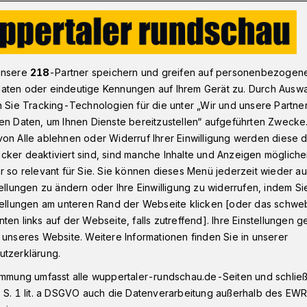
ka?
unsere
218
-Partner speichern und greifen auf personenbezogen
aten oder eindeutige Kennungen auf Ihrem Gerät zu. Durch Ausw
n Sie Tracking-Technologien für die unter „Wir und unsere Partne
Kamioka?
en Daten, um Ihnen Dienste bereitzustellen“ aufgeführten Zwecke
on Alle ablehnen oder Widerruf Ihrer Einwilligung werden diese de
cker deaktiviert sind, sind manche Inhalte und Anzeigen möglich
r so relevant für Sie. Sie können dieses Menü jederzeit wieder au
folger für Wuppertals scheidenden
tellungen zu ändern oder Ihre Einwilligung zu widerrufen, indem Si
yuki Kamioka geht in die entscheidende
stellungen am unteren Rand der Webseite klicken [oder das schw
daten sind nun zu einem Probedirigat der
ten links auf der Webseite, falls zutreffend]. Ihre Einstellungen g
el" am Freitag und Sonntag (6. und 8.
 unseres Website. Weitere Informationen finden Sie in unserer
s eingeladen worden.
utzerklärung.
immung umfasst alle wuppertaler-rundschau.de-Seiten und schließt
 S. 1 lit. a DSGVO auch die Datenverarbeitung außerhalb des EWR, 