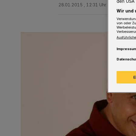
den USA 
28.01.2015 , 12:31 Uhr
Eine Minute 
Wir und 
Verwendung
von oder Zu
Werbeleist
Verbesseru
Ausführliche
Impressu
Datenschu
E