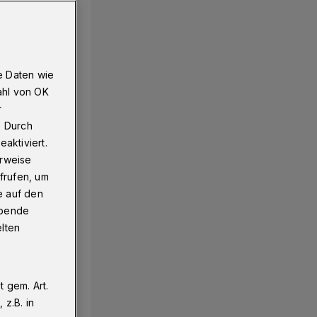
e Daten wie
ahl von OK
r
. Durch
aktiviert.
erweise
frufen, um
e auf den
ebende
elten
 gem. Art.
z.B. in