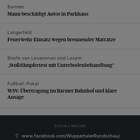
Barmen
Mann beschädigt Autos in Parkhaus
Mann beschädigt Autos in Parkhaus
Langerfeld
Feuerwehr-Einsatz wegen brennender Matratze
Feuerwehr-Einsatz wegen brennender Matratze
Briefe von Leserinnen und Lesern
„Stoßdämpfertest mit Unterbodenbehandlung“
„Stoßdämpfertest mit Unterbodenbehandlung“
Fußball-Pokal
WSV: Übertragung im Barmer Bahnhof und klare Ansage
WSV: Übertragung im Barmer Bahnhof und klare
Ansage
SOZIALE MEDIEN
www.facebook.com/WuppertalerRundschau/