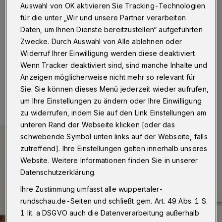
Auswahl von OK aktivieren Sie Tracking-Technologien
Wuppertal
·
Die Bergische Kunstgenossenschaft
für die unter „Wir und unsere Partner verarbeiten
(BKG) eröffnet am Sonntag (29. Mai 2022) im
Kolkmannhaus (Hofaue 55) um 11 Uhr die Ausstellung
Daten, um Ihnen Dienste bereitzustellen“ aufgeführten
„Phänomene“.
Zwecke. Durch Auswahl von Alle ablehnen oder
Widerruf Ihrer Einwilligung werden diese deaktiviert.
Wenn Tracker deaktiviert sind, sind manche Inhalte und
Anzeigen möglicherweise nicht mehr so relevant für
28.05.2022 , 14:00 Uhr
Eine Minute Lesezeit
Sie. Sie können dieses Menü jederzeit wieder aufrufen,
um Ihre Einstellungen zu ändern oder Ihre Einwilligung
zu widerrufen, indem Sie auf den Link Einstellungen am
unteren Rand der Webseite klicken [oder das
schwebende Symbol unten links auf der Webseite, falls
zutreffend]. Ihre Einstellungen gelten innerhalb unseres
Website. Weitere Informationen finden Sie in unserer
Datenschutzerklärung.
Ihre Zustimmung umfasst alle wuppertaler-
rundschau.de-Seiten und schließt gem. Art. 49 Abs. 1 S.
1 lit. a DSGVO auch die Datenverarbeitung außerhalb