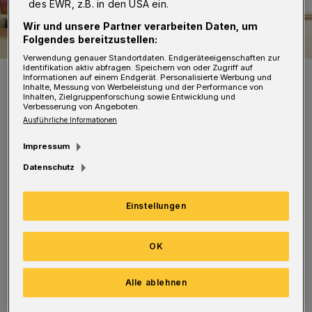
des EWR, z.B. in den USA ein.
Wir und unsere Partner verarbeiten Daten, um
Folgendes bereitzustellen:
Verwendung genauer Standortdaten. Endgeräteeigenschaften zur
Identifikation aktiv abfragen. Speichern von oder Zugriff auf
Hassan Hashemi, Petra Frixe und Georg Janthur.
Informationen auf einem Endgerät. Personalisierte Werbung und
Inhalte, Messung von Werbeleistung und der Performance von
Foto: BKG
Inhalten, Zielgruppenforschung sowie Entwicklung und
Verbesserung von Angeboten.
Ausführliche Informationen
Impressum
Datenschutz
Zu sehen sind, bis zum 26. Juni, abstrakte
Arbeiten von Petra Frixe, Druckgrafik,
Einstellungen
Zeichnungen, Malerei von Hassan Hashemi
und mit der Kettensäge zugeschnittene
OK
Holzskulpturen von Georg Janthur.
Alle ablehnen