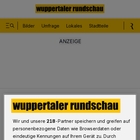
Bilder
Umfrage
Lokales
Stadtteile
Sport
Le
Kultur
„Phänomene“-Trio bei der BKG
Sonntag um 11 Uhr
Wir und unsere
218
-Partner speichern und greifen auf
„Phänomene“-Trio bei der BKG
personenbezogene Daten wie Browserdaten oder
eindeutige Kennungen auf Ihrem Gerät zu. Durch