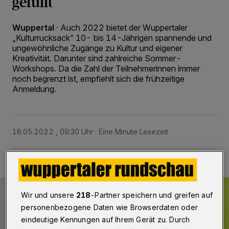
gefüllt
Wuppertal
·
Auch 2022 bietet der Wuppertaler
„Kulturrucksack“ 10- bis 14-Jährigen spannende und
ungewöhnliche Zugänge zu Kultur und eigener
Kreativität. Darunter sind zahlreiche Sommer-
Workshops. Da die Zahl der Teilnehmerinnen immer
noch begrenzt ist, empfiehlt sich die frühzeitige
Anmeldung.
18.05.2022 , 09:30 Uhr
Eine Minute Lesezeit
Wir und unsere
218
-Partner speichern und greifen auf
personenbezogene Daten wie Browserdaten oder
eindeutige Kennungen auf Ihrem Gerät zu. Durch