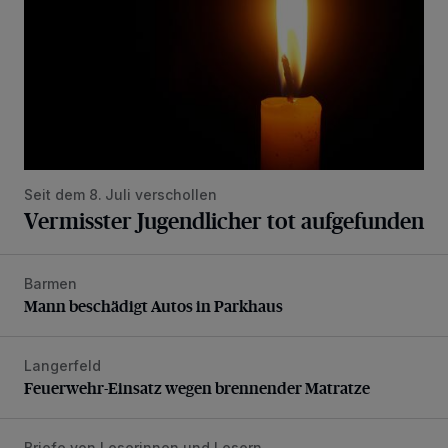
Seit dem 8. Juli verschollen
Vermisster Jugendlicher tot aufgefunden
Barmen
Mann beschädigt Autos in Parkhaus
Mann beschädigt Autos in Parkhaus
Langerfeld
Feuerwehr-Einsatz wegen brennender Matratze
Feuerwehr-Einsatz wegen brennender Matratze
Briefe von Leserinnen und Lesern