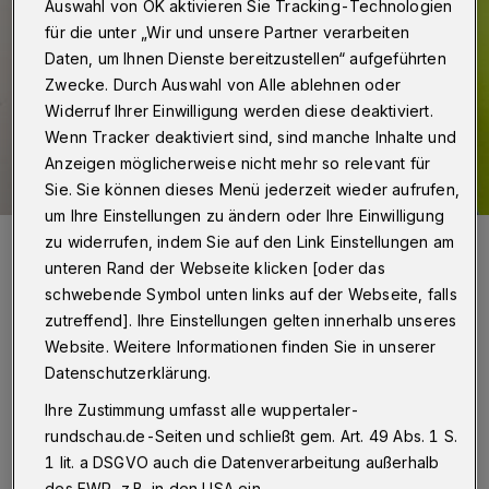
Auswahl von OK aktivieren Sie Tracking-Technologien
für die unter „Wir und unsere Partner verarbeiten
Daten, um Ihnen Dienste bereitzustellen“ aufgeführten
Zwecke. Durch Auswahl von Alle ablehnen oder
Widerruf Ihrer Einwilligung werden diese deaktiviert.
Wenn Tracker deaktiviert sind, sind manche Inhalte und
Anzeigen möglicherweise nicht mehr so relevant für
Sie. Sie können dieses Menü jederzeit wieder aufrufen,
um Ihre Einstellungen zu ändern oder Ihre Einwilligung
Es wird wieder kreativ.
zu widerrufen, indem Sie auf den Link Einstellungen am
Foto: Ralf Silberkuhl
unteren Rand der Webseite klicken [oder das
schwebende Symbol unten links auf der Webseite, falls
zutreffend]. Ihre Einstellungen gelten innerhalb unseres
Website. Weitere Informationen finden Sie in unserer
Datenschutzerklärung.
D
ie Tagesworkshops sind kostenfrei. Die
Ihre Zustimmung umfasst alle wuppertaler-
Kursgebühr für die Wochen-Workshops
rundschau.de-Seiten und schließt gem. Art. 49 Abs. 1 S.
1 lit. a DSGVO auch die Datenverarbeitung außerhalb
bleibt günstig, damit viele junge
des EWR, z.B. in den USA ein.