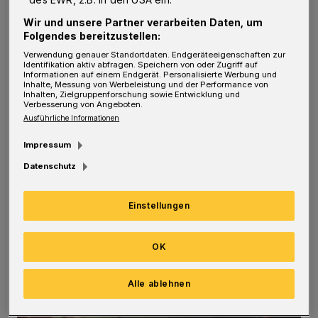
Wuppertalerinnen und Wuppertaler
Wir und unsere Partner verarbeiten Daten, um
mitmachen können - mit Selbstbeteiligung
Folgendes bereitzustellen:
von 25 Euro bzw. ermäßigt 12,50 Euro für
Verwendung genauer Standortdaten. Endgeräteeigenschaften zur
Identifikation aktiv abfragen. Speichern von oder Zugriff auf
insgesamt fünf Mittagessen.
Informationen auf einem Endgerät. Personalisierte Werbung und
Inhalte, Messung von Werbeleistung und der Performance von
Inhalten, Zielgruppenforschung sowie Entwicklung und
Verbesserung von Angeboten.
Ein Klassiker beim Kulturrucksack ist das
Ausführliche Informationen
inklusive Projekt „4 Elemente of Hip-Hop“ im
Impressum
Kinder- und Jugendtreff Arrenberg. Vom 27.
Datenschutz
Juni bis 1. Juli können Teilnehmerinnen und
Teilnehmer hier ihre individuellen Stärken bei
Einstellungen
Graffiti, Breakdance, DJing und Rap
entdecken.
OK
Alle ablehnen