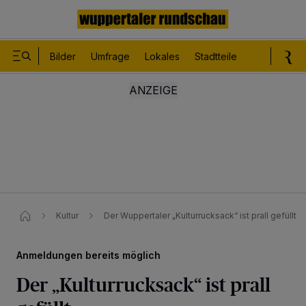
Bilder
Umfrage
Lokales
Stadtteile
Sport
Le
Kultur
Der Wuppertaler „Kulturrucksack“ ist prall gefüllt​
Anmeldungen bereits möglich
Der „Kulturrucksack“ ist prall