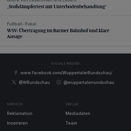
„Stoßdämpfertest mit Unterbodenbehandlung“
„Stoßdämpfertest mit Unterbodenbehandlung“
Fußball-Pokal
WSV: Übertragung im Barmer Bahnhof und klare Ansage
WSV: Übertragung im Barmer Bahnhof und klare
Ansage
SOZIALE MEDIEN
www.facebook.com/WuppertalerRundschau/
@WRundschau
@wuppertalerrundschau
SERVICES
VERLAG
Reklamation
Mediadaten
Inserieren
Team