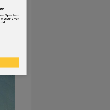
en:
gen. Speichern
e, Messung von
 und