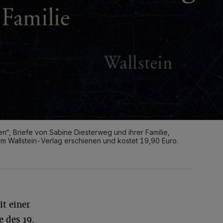
n“, Briefe von Sabine Diesterweg und ihrer Familie,
m Wallstein-Verlag erschienen und kostet 19,90 Euro.
it einer
e des 19.