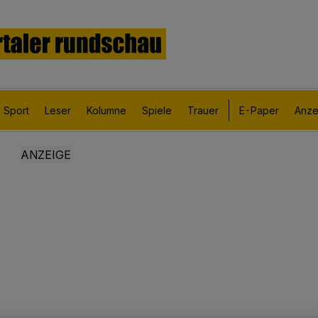
Sport
Leser
Kolumne
Spiele
Trauer
E-Paper
Anze