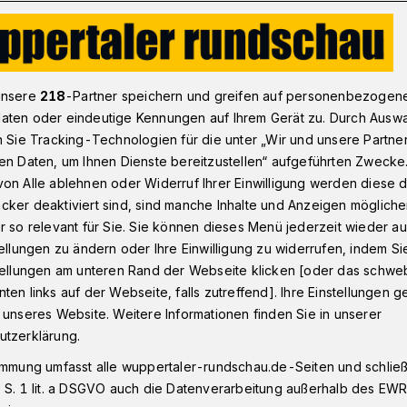
r Frau
unsere
218
-Partner speichern und greifen auf personenbezogen
aten oder eindeutige Kennungen auf Ihrem Gerät zu. Durch Ausw
n Sie Tracking-Technologien für die unter „Wir und unsere Partne
k einer Frau
en Daten, um Ihnen Dienste bereitzustellen“ aufgeführten Zwecke
on Alle ablehnen oder Widerruf Ihrer Einwilligung werden diese de
cker deaktiviert sind, sind manche Inhalte und Anzeigen möglich
r so relevant für Sie. Sie können dieses Menü jederzeit wieder au
Wuppertaler Historiker Klaus Goebel ist
tellungen zu ändern oder Ihre Einwilligung zu widerrufen, indem Si
r aktiv geworden: Diesmal richtet er den
stellungen am unteren Rand der Webseite klicken [oder das schw
ng von Sabine Diesterweg (1793 bis
ten links auf der Webseite, falls zutreffend]. Ihre Einstellungen g
pädagogen Adolph Diesterweg und Mutter
 unseres Website. Weitere Informationen finden Sie in unserer
utzerklärung.
immung umfasst alle wuppertaler-rundschau.de-Seiten und schließt
 S. 1 lit. a DSGVO auch die Datenverarbeitung außerhalb des EWR, 