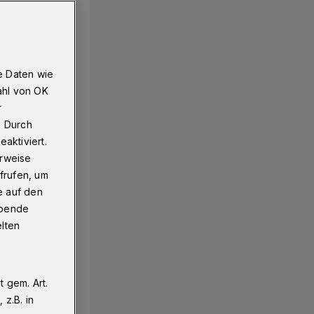
e Daten wie
ahl von OK
r
. Durch
aktiviert.
erweise
frufen, um
e auf den
ebende
elten
 gem. Art.
z.B. in