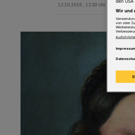
den USA 
12.10.2016 , 12:30 Uhr
Eine Minute 
Wir und 
Verwendung
von oder Zu
Werbeleist
Verbesseru
Ausführliche
Impressu
Datenschu
E