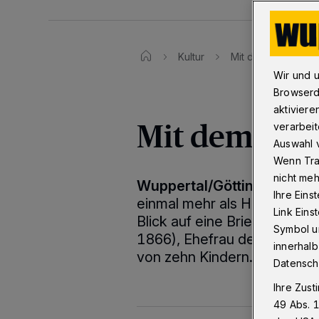
Kultur
Mit dem Blick eine
Wir und 
Browserd
aktiviere
Mit dem Blic
verarbeit
Auswahl v
Wenn Tra
nicht meh
Wuppertal/Göttingen
·
Der 
Ihre Eins
einmal mehr als Herausgebe
Link Ein
Blick auf eine Briefsammlu
Symbol un
1866), Ehefrau des Reform
innerhalb
von zehn Kindern.
Datensch
Ihre Zust
49 Abs. 1