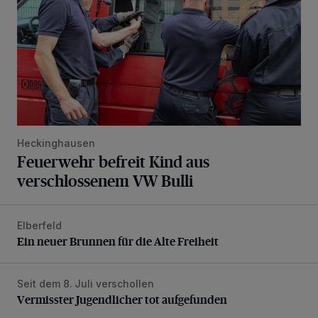
Heckinghausen
Feuerwehr befreit Kind aus
verschlossenem VW Bulli
Elberfeld
Ein neuer Brunnen für die Alte Freiheit
Ein neuer Brunnen für die Alte Freiheit
Seit dem 8. Juli verschollen
Vermisster Jugendlicher tot aufgefunden
Vermisster Jugendlicher tot aufgefunden