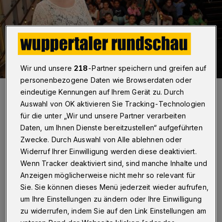
Wir und unsere
218
-Partner speichern und greifen auf
personenbezogene Daten wie Browserdaten oder
Sie eroberte die Herzen der Kinder im Sturm, die junge
eindeutige Kennungen auf Ihrem Gerät zu. Durch
Mezzosopranistin Catriona Morison sangt nicht nur eine Arie aus
„Pulcinella“, sondern bat die Kids auch zu einem stimmlichen Warm-
Auswahl von OK aktivieren Sie Tracking-Technologien
up.
für die unter „Wir und unsere Partner verarbeiten
Foto: Raina Seinsche
Daten, um Ihnen Dienste bereitzustellen“ aufgeführten
Zwecke. Durch Auswahl von Alle ablehnen oder
Widerruf Ihrer Einwilligung werden diese deaktiviert.
Wenn Tracker deaktiviert sind, sind manche Inhalte und
Anzeigen möglicherweise nicht mehr so relevant für
Von Sabina Bartholomä
Sie. Sie können dieses Menü jederzeit wieder aufrufen,
um Ihre Einstellungen zu ändern oder Ihre Einwilligung
D
zu widerrufen, indem Sie auf den Link Einstellungen am
onnerstagmorgen kurz vor 9 Uhr am