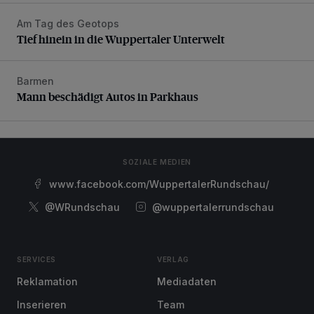
Am Tag des Geotops
Tief hinein in die Wuppertaler Unterwelt
Tief hinein in die Wuppertaler Unterwelt
Barmen
Mann beschädigt Autos in Parkhaus
Mann beschädigt Autos in Parkhaus
SOZIALE MEDIEN
www.facebook.com/WuppertalerRundschau/
@WRundschau
@wuppertalerrundschau
SERVICES
VERLAG
Reklamation
Mediadaten
Inserieren
Team