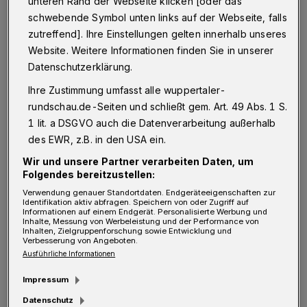
unteren Rand der Webseite klicken [oder das
Opernhaus, trotz der relativ frühen
schwebende Symbol unten links auf der Webseite, falls
Stunde ist hier viel los. Schulklassen mit
zutreffend]. Ihre Einstellungen gelten innerhalb unseres
Lehrern und Betreuern trudeln ein, stehen ein
Website. Weitere Informationen finden Sie in unserer
Datenschutzerklärung.
wenig unsicher vor dem Musentempel, treten
dann aufgeregt über die Schwelle. Der
Ihre Zustimmung umfasst alle wuppertaler-
rundschau.de-Seiten und schließt gem. Art. 49 Abs. 1 S.
Lärmpegel ist hoch, auch noch, als die Kids
1 lit. a DSGVO auch die Datenverarbeitung außerhalb
die Garderobe entern, um dort Jacken und
des EWR, z.B. in den USA ein.
Rucksäcke zu verstauen. Hier findet heute eine
Wir und unsere Partner verarbeiten Daten, um
ganz besondere Premiere statt, 150 Kids
Folgendes bereitzustellen:
werden die Auftaktveranstaltung zum
Verwendung genauer Standortdaten. Endgeräteeigenschaften zur
Identifikation aktiv abfragen. Speichern von oder Zugriff auf
Informationen auf einem Endgerät. Personalisierte Werbung und
Pulcinella-Projekt besuchen, das sie selbst
Inhalte, Messung von Werbeleistung und der Performance von
Inhalten, Zielgruppenforschung sowie Entwicklung und
später zu kleinen Stars machen wird.
Verbesserung von Angeboten.
Ausführliche Informationen
Es gongt, Zeichen dafür, dass es los geht.
Impressum
"Halt, die Schlümpfe stecken noch im
Datenschutz