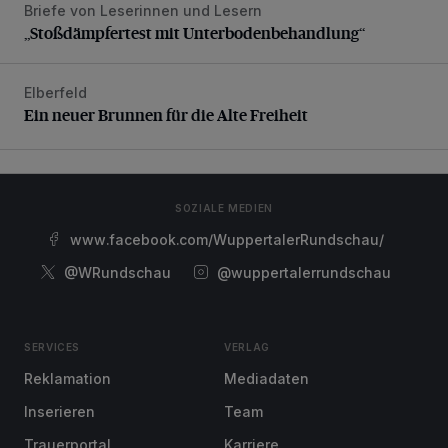
Briefe von Leserinnen und Lesern
„Stoßdämpfertest mit Unterbodenbehandlung“
„Stoßdämpfertest mit Unterbodenbehandlung“
Elberfeld
Ein neuer Brunnen für die Alte Freiheit
Ein neuer Brunnen für die Alte Freiheit
SOZIALE MEDIEN
www.facebook.com/WuppertalerRundschau/
@WRundschau
@wuppertalerrundschau
SERVICES
VERLAG
Reklamation
Mediadaten
Inserieren
Team
Trauerportal
Karriere