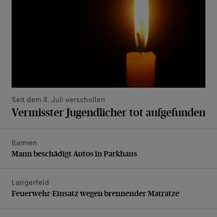
Seit dem 8. Juli verschollen
Vermisster Jugendlicher tot aufgefunden
Barmen
Mann beschädigt Autos in Parkhaus
Mann beschädigt Autos in Parkhaus
Langerfeld
Feuerwehr-Einsatz wegen brennender Matratze
Feuerwehr-Einsatz wegen brennender Matratze