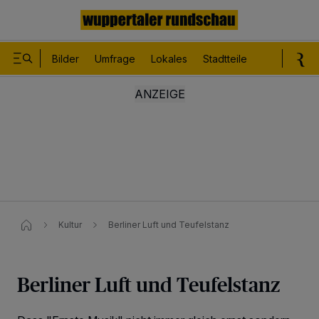
Bilder
Umfrage
Lokales
Stadtteile
Sport
Le
Kultur
Berliner Luft und Teufelstanz
Berliner Luft und Teufelstanz