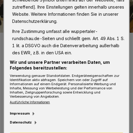
zutreffend]. Ihre Einstellungen gelten innerhalb unseres
Website. Weitere Informationen finden Sie in unserer
Datenschutzerklärung.
Ihre Zustimmung umfasst alle wuppertaler-
rundschau.de-Seiten und schließt gem. Art. 49 Abs. 1 S.
Das jecke Sinfonieorchester.
1 lit. a DSGVO auch die Datenverarbeitung außerhalb
Foto: Sinfonieorchester
des EWR, z.B. in den USA ein.
Wir und unsere Partner verarbeiten Daten, um
Folgendes bereitzustellen:
Verwendung genauer Standortdaten. Endgeräteeigenschaften zur
Identifikation aktiv abfragen. Speichern von oder Zugriff auf
Mit Stolz über ein Konzert, mit dem so
Informationen auf einem Endgerät. Personalisierte Werbung und
Inhalte, Messung von Werbeleistung und der Performance von
manche Karnevalsstadt nicht aufwarten kann,
Inhalten, Zielgruppenforschung sowie Entwicklung und
Verbesserung von Angeboten.
können sich die Wuppertaler auf einen Abend
Ausführliche Informationen
voll schmissiger, ironischer und kritischer
Impressum
Moderation durch den Schauspieler Thomas
Datenschutz
Braus sowie einen bunten Strauß voller Musik