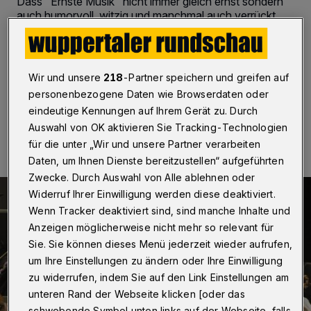
Dass "Ernste Musik" nicht immer gleich ernst sondern
auch humorvoll, witzig und manchmal auch verrückt
und skurril sein kann, zeigt das traditionelle
Rosenmontagskonzert (16. Februar 2015) ab 19.30
Uhr im Opernhaus.
Wir und unsere
218
-Partner speichern und greifen auf
personenbezogene Daten wie Browserdaten oder
eindeutige Kennungen auf Ihrem Gerät zu. Durch
04.02.2015 , 14:58 Uhr
Eine Minute Lesezeit
Auswahl von OK aktivieren Sie Tracking-Technologien
für die unter „Wir und unsere Partner verarbeiten
Daten, um Ihnen Dienste bereitzustellen“ aufgeführten
Zwecke. Durch Auswahl von Alle ablehnen oder
Widerruf Ihrer Einwilligung werden diese deaktiviert.
Wenn Tracker deaktiviert sind, sind manche Inhalte und
Anzeigen möglicherweise nicht mehr so relevant für
Sie. Sie können dieses Menü jederzeit wieder aufrufen,
um Ihre Einstellungen zu ändern oder Ihre Einwilligung
zu widerrufen, indem Sie auf den Link Einstellungen am
unteren Rand der Webseite klicken [oder das
schwebende Symbol unten links auf der Webseite, falls