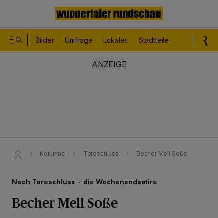
Bilder
Umfrage
Lokales
Stadtteile
Sport
Le
Kolumne
Toreschluss
Becher Mell Soße
Nach Toreschluss - die Wochenendsatire
Becher Mell Soße