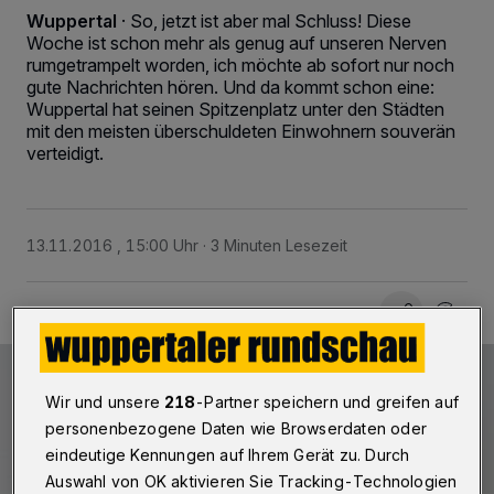
Wuppertal
·
So, jetzt ist aber mal Schluss! Diese
Woche ist schon mehr als genug auf unseren Nerven
rumgetrampelt worden, ich möchte ab sofort nur noch
gute Nachrichten hören. Und da kommt schon eine:
Wuppertal hat seinen Spitzenplatz unter den Städten
mit den meisten überschuldeten Einwohnern souverän
verteidigt.
13.11.2016 , 15:00 Uhr
3 Minuten Lesezeit
Wir und unsere
218
-Partner speichern und greifen auf
personenbezogene Daten wie Browserdaten oder
eindeutige Kennungen auf Ihrem Gerät zu. Durch
Auswahl von OK aktivieren Sie Tracking-Technologien