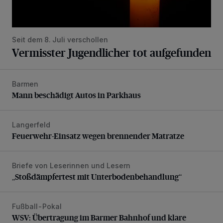
Seit dem 8. Juli verschollen
Vermisster Jugendlicher tot aufgefunden
Barmen
Mann beschädigt Autos in Parkhaus
Mann beschädigt Autos in Parkhaus
Langerfeld
Feuerwehr-Einsatz wegen brennender Matratze
Feuerwehr-Einsatz wegen brennender Matratze
Briefe von Leserinnen und Lesern
„Stoßdämpfertest mit Unterbodenbehandlung“
„Stoßdämpfertest mit Unterbodenbehandlung“
Fußball-Pokal
WSV: Übertragung im Barmer Bahnhof und klare Ansage
WSV: Übertragung im Barmer Bahnhof und klare