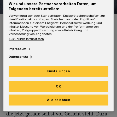
Wir und unsere Partner verarbeiten Daten, um
Folgendes bereitzustellen:
Verwendung genauer Standortdaten. Endgeräteeigenschaften zur
Identifikation aktiv abfragen. Speichern von oder Zugriff auf
Rundschau-Redakteur Roderich Trapp.
Informationen auf einem Endgerät. Personalisierte Werbung und
Foto: Bettina Osswald
Inhalte, Messung von Werbeleistung und der Performance von
Inhalten, Zielgruppenforschung sowie Entwicklung und
Verbesserung von Angeboten.
Ausführliche Informationen
Impressum
P
Datenschutz
assend dazu gibt es im Dezember auch
keinen verkaufsoffenen Sonntag, an dem
Einstellungen
die überschuldeten Menschen ihr nicht
vorhandenes Geld ausgeben könnten. Aber
OK
wahrscheinlich sind die meisten von ihnen
sowieso schon vor zwei Jahren von einer
Alle ablehnen
Streife der Sharia-Polizei verhaftet worden,
die jetzt gerade selbst vor Gericht steht. Dazu