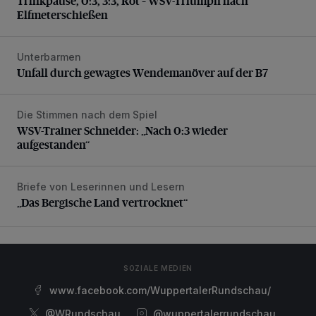
Trinkpause, 0:3, 3:3, Rot – WSV-Triumph nach
Elfmeterschießen
Unterbarmen
Unfall durch gewagtes Wendemanöver auf der B7
Unfall durch gewagtes Wendemanöver auf der B7
Die Stimmen nach dem Spiel
WSV-Trainer Schneider: „Nach 0:3 wieder aufgestanden“
WSV-Trainer Schneider: „Nach 0:3 wieder
aufgestanden“
Briefe von Leserinnen und Lesern
„Das Bergische Land vertrocknet“
„Das Bergische Land vertrocknet“
SOZIALE MEDIEN
www.facebook.com/WuppertalerRundschau/
@WRundschau
@wuppertalerrundschau