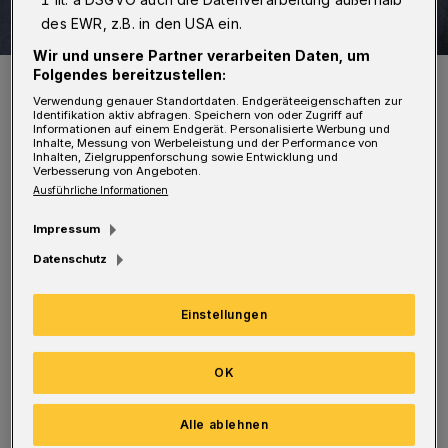
des EWR, z.B. in den USA ein.
Wir und unsere Partner verarbeiten Daten, um
Folgendes bereitzustellen:
Rundschau-Redakteur Roderich Trapp.
Foto: Bettina Osswald
Verwendung genauer Standortdaten. Endgeräteeigenschaften zur
Identifikation aktiv abfragen. Speichern von oder Zugriff auf
Informationen auf einem Endgerät. Personalisierte Werbung und
Inhalte, Messung von Werbeleistung und der Performance von
Inhalten, Zielgruppenforschung sowie Entwicklung und
Verbesserung von Angeboten.
Ausführliche Informationen
M
an muss ja nicht jeden Blödsinn
Impressum
mitmachen. Zum Beispiel das Wort
Datenschutz
"zeitnah" benutzen. Wo kommt das eigentlich
so plötzlich her? Waren bewährte Begriffe wie
Einstellungen
"bald" oder "zügig" eventuell in Reparatur
OK
oder in Urlaub, so dass man als
Verzweiflungstat auf diese Fehlkonstruktion
Alle ablehnen
zurückgreifen musste?