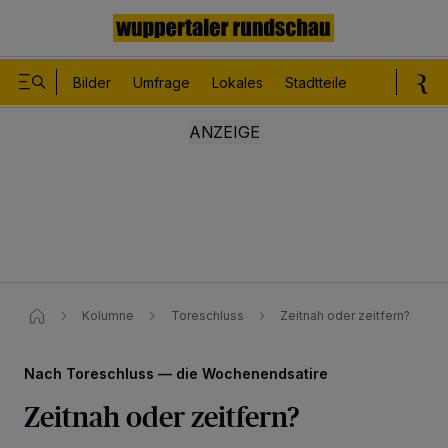
Bilder
Umfrage
Lokales
Stadtteile
Sport
Le
Kolumne
Toreschluss
Zeitnah oder zeitfern?
Nach Toreschluss — die Wochenendsatire
Zeitnah oder zeitfern?