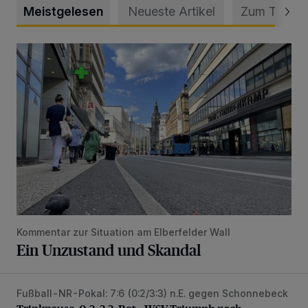
Meistgelesen
Neueste Artikel
Zum Thema
Ein Unzustand und Skandal
Kommentar zur Situation am Elberfelder Wall
Ein Unzustand und Skandal
Fußball-NR-Pokal: 7:6 (0:2/3:3) n.E. gegen Schonnebeck
Trinkpause, 0:3, 3:3, Rot – WSV-Triumph nach Elfmetersc