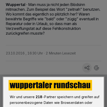
Wuppertal
·
Man muss ja nicht jeden Blödsinn
mitmachen. Zum Beispiel das Wort "zeitnah" benutzen.
Wo kommt das eigentlich so plötzlich her? Waren
bewährte Begriffe wie "bald" oder "zügig" eventuell in
Reparatur oder in Urlaub, so dass man als
Verzweiflungstat auf diese Fehlkonstruktion
zurückgreifen musste?
23.10.2016 , 16:30 Uhr
2 Minuten Lesezeit
Wir und unsere
218
-Partner speichern und greifen auf
personenbezogene Daten wie Browserdaten oder