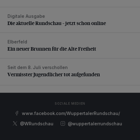
Digitale Ausgabe
Die aktuelle Rundschau – jetzt schon online
Die aktuelle Rundschau – jetzt schon online
Elberfeld
Ein neuer Brunnen für die Alte Freiheit
Ein neuer Brunnen für die Alte Freiheit
Seit dem 8. Juli verschollen
Vermisster Jugendlicher tot aufgefunden
Vermisster Jugendlicher tot aufgefunden
SOZIALE MEDIEN
www.facebook.com/WuppertalerRundschau/
@WRundschau
@wuppertalerrundschau