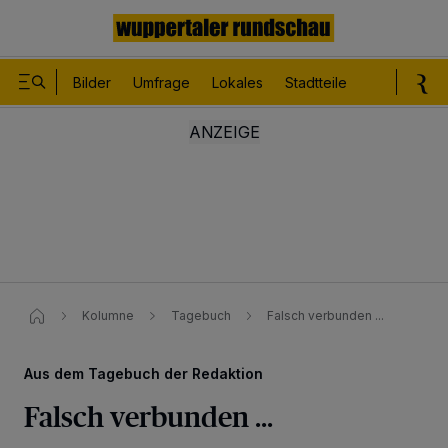
Bilder
Umfrage
Lokales
Stadtteile
Sport
Le
Kolumne
Tagebuch
Falsch verbunden ...
Aus dem Tagebuch der Redaktion
Falsch verbunden ...