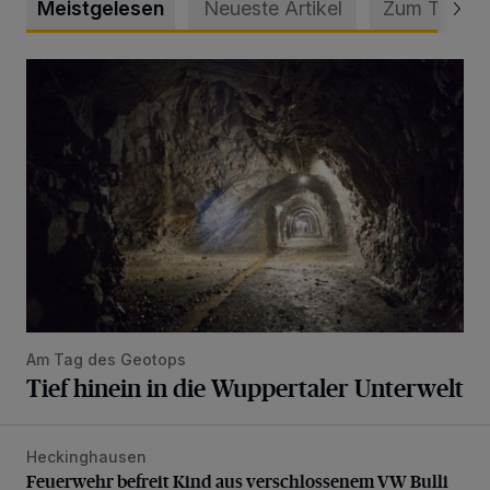
Meistgelesen
Neueste Artikel
Zum Thema
Tief hinein in die Wuppertaler Unterwelt
Am Tag des Geotops
Tief hinein in die Wuppertaler Unterwelt
Heckinghausen
Feuerwehr befreit Kind aus verschlossenem VW Bulli
Feuerwehr befreit Kind aus verschlossenem VW Bulli