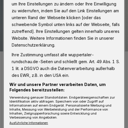
um Ihre Einstellungen zu ändern oder Ihre Einwilligung
zu widerrufen, indem Sie auf den Link Einstellungen am
unteren Rand der Webseite klicken [oder das
schwebende Symbol unten links auf der Webseite, falls
zutreffend]. Ihre Einstellungen gelten innerhalb unseres
Website. Weitere Informationen finden Sie in unserer
Datenschutzerklärung.
Ihre Zustimmung umfasst alle wuppertaler-
Rundschau-Volontärin Hannah Florian.
rundschau.de-Seiten und schließt gem. Art. 49 Abs. 1 S.
Foto: Rundschau
1 lit. a DSGVO auch die Datenverarbeitung außerhalb
des EWR, z.B. in den USA ein.
Wir und unsere Partner verarbeiten Daten, um
Folgendes bereitzustellen:
Verwendung genauer Standortdaten. Endgeräteeigenschaften zur
Solches ereignete sich im Zuge der
Identifikation aktiv abfragen. Speichern von oder Zugriff auf
Informationen auf einem Endgerät. Personalisierte Werbung und
Ermittlungen für einen Artikel über
Inhalte, Messung von Werbeleistung und der Performance von
Inhalten, Zielgruppenforschung sowie Entwicklung und
Spannungen zwischen Anwohnern und
Verbesserung von Angeboten.
Ausführliche Informationen
Gastronomen im Luisenviertel. Mein