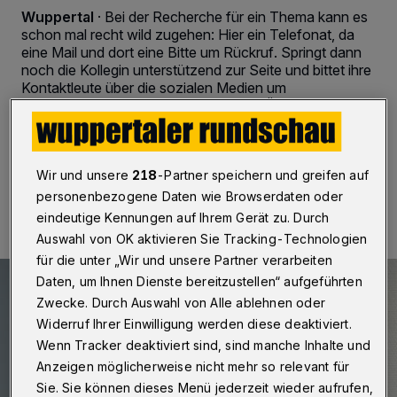
Wuppertal
·
Bei der Recherche für ein Thema kann es
schon mal recht wild zugehen: Hier ein Telefonat, da
eine Mail und dort eine Bitte um Rückruf. Springt dann
noch die Kollegin unterstützend zur Seite und bittet ihre
Kontaktleute über die sozialen Medien um
Stellungnahme, verliert man leicht den Überblick.
Wir und unsere
218
-Partner speichern und greifen auf
30.11.2017 , 10:00 Uhr
2 Minuten Lesezeit
personenbezogene Daten wie Browserdaten oder
eindeutige Kennungen auf Ihrem Gerät zu. Durch
Auswahl von OK aktivieren Sie Tracking-Technologien
für die unter „Wir und unsere Partner verarbeiten
Daten, um Ihnen Dienste bereitzustellen“ aufgeführten
Zwecke. Durch Auswahl von Alle ablehnen oder
Widerruf Ihrer Einwilligung werden diese deaktiviert.
Wenn Tracker deaktiviert sind, sind manche Inhalte und
Anzeigen möglicherweise nicht mehr so relevant für
Sie. Sie können dieses Menü jederzeit wieder aufrufen,