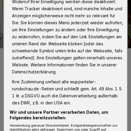
Widerruf Ihrer Einwilligung werden diese deaktiviert.
Wenn Tracker deaktiviert sind, sind manche Inhalte und
Anzeigen möglicherweise nicht mehr so relevant für
Sie. Sie können dieses Menü jederzeit wieder aufrufen,
um Ihre Einstellungen zu ändern oder Ihre Einwilligung
zu widerrufen, indem Sie auf den Link Einstellungen am
unteren Rand der Webseite klicken [oder das
schwebende Symbol unten links auf der Webseite, falls
Mahlzeit! Petra Gerbrandt in ihrem Element im Heckinghauser „Café
zutreffend]. Ihre Einstellungen gelten innerhalb unseres
Johannis“. Besonders freut sie sich übrigens auf den 19. April: Dann
gibt’s in der Stadthalle das „Bee Gees“-Musical „Massachusetts“.
Website. Weitere Informationen finden Sie in unserer
Petra Gerbrandt und ihr verstorbener Mann sind immer große Fans
der „Bee Gees“ gewesen.
Datenschutzerklärung.
Foto: Simone Bahrmann
Ihre Zustimmung umfasst alle wuppertaler-
rundschau.de-Seiten und schließt gem. Art. 49 Abs. 1 S.
1 lit. a DSGVO auch die Datenverarbeitung außerhalb
des EWR, z.B. in den USA ein.
Wir und unsere Partner verarbeiten Daten, um
Von Stefan Seitz
Folgendes bereitzustellen:
Verwendung genauer Standortdaten. Endgeräteeigenschaften zur
Identifikation aktiv abfragen. Speichern von oder Zugriff auf