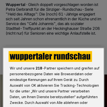
Wuppertal
·
Gleich doppelt vorgeschlagen worden ist
Petra Gerbrandt für die Sinziger-Rundschau-Serie
"Held des Alltags": Die (noch) 61-Jährige engagiert
sich seit Jahren schon ehrenamtlich in der Küche und im
Service des "Café Johannis", das als sozialer
Stadtteil-Treffpunkt an der Heckinghauser Straße 208
(nicht nur) für Senioren eine wichtige Anlaufstelle ist.
22.02.2018 , 10:00 Uhr
3 Minuten Lesezeit
Wir und unsere
218
-Partner speichern und greifen auf
personenbezogene Daten wie Browserdaten oder
eindeutige Kennungen auf Ihrem Gerät zu. Durch
Auswahl von OK aktivieren Sie Tracking-Technologien
für die unter „Wir und unsere Partner verarbeiten
Daten, um Ihnen Dienste bereitzustellen“ aufgeführten
Zwecke. Durch Auswahl von Alle ablehnen oder