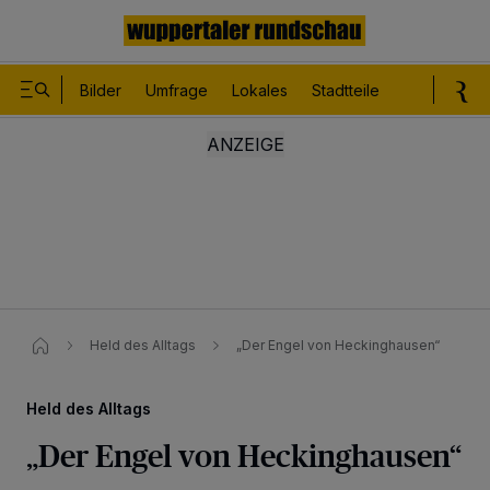
Bilder
Umfrage
Lokales
Stadtteile
Sport
Le
Held des Alltags
„Der Engel von Heckinghausen“
Held des Alltags
„Der Engel von Heckinghausen“