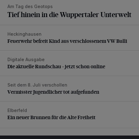
Am Tag des Geotops
Tief hinein in die Wuppertaler Unterwelt
Heckinghausen
Feuerwehr befreit Kind aus verschlossenem VW Bulli
Feuerwehr befreit Kind aus verschlossenem VW Bulli
Digitale Ausgabe
Die aktuelle Rundschau – jetzt schon online
Die aktuelle Rundschau – jetzt schon online
Seit dem 8. Juli verschollen
Vermisster Jugendlicher tot aufgefunden
Vermisster Jugendlicher tot aufgefunden
Elberfeld
Ein neuer Brunnen für die Alte Freiheit
Ein neuer Brunnen für die Alte Freiheit